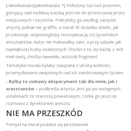
{/akeebasubs}{akeebasubs *} Położony tuż nad jeziorem,
górujący nad ruchliwą ścieżką jest nie do przeoczenia przez
miejscowych i turystów. Pokryłoby go według zamysłu
artysty jednak nie graffiti, a mural. W dodatku dzieło, jak
przekonuje, wspomogłoby resocjalizację szczycieńskich
aresztantów. Autor nie malowałby sam, a przy udziale jak
największej liczby osadzonych. Chodzi o to, by każdy z nich
miał swój, choćby niewielki, autorski fragment.
Tematyka muralu byłaby związana z utratą wolności,
przemyśleniami uwięzionych nad ich zwichrowanym życiem.
- Byłby to ciekawy eksperyment tak dla mnie, jak i
aresztantów –
podkreśla artysta. Jest już po wstępnych
ustaleniach ze starostą powiatowym, czeka go jeszcze
rozmowa z dyrektorem aresztu.
NIE MA PRZESZKÓD
Pomysł na mural podoba się Jarosławowi