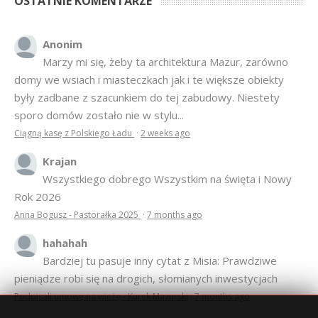
OSTATNIE KOMENTARZE
Anonim
Marzy mi się, żeby ta architektura Mazur, zarówno
domy we wsiach i miasteczkach jak i te większe obiekty
były zadbane z szacunkiem do tej zabudowy. Niestety
sporo domów zostało nie w stylu...
Ciągną kasę z Polskiego Ładu
·
2 weeks ago
Krajan
Wszystkiego dobrego Wszystkim na święta i Nowy
Rok 2026
Anna Bogusz - Pastorałka 2025
·
7 months ago
hahahah
Bardziej tu pasuje inny cytat z Misia: Prawdziwe
pieniądze robi się na drogich, słomianych inwestycjach
Podpisali umowę na wieżę - Kurek Mazurski
·
7 months ago