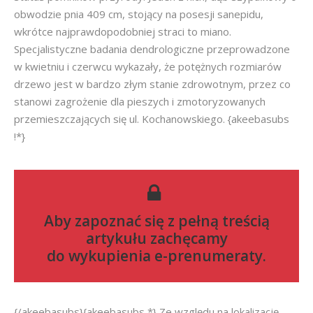
obwodzie pnia 409 cm, stojący na posesji sanepidu,
wkrótce najprawdopodobniej straci to miano.
Specjalistyczne badania dendrologiczne przeprowadzone
w kwietniu i czerwcu wykazały, że potężnych rozmiarów
drzewo jest w bardzo złym stanie zdrowotnym, przez co
stanowi zagrożenie dla pieszych i zmotoryzowanych
przemieszczających się ul. Kochanowskiego. {akeebasubs
!*}
Aby zapoznać się z pełną treścią
artykułu zachęcamy
do
wykupienia e-prenumeraty
.
{/akeebasubs}{akeebasubs *} Ze względu na lokalizację