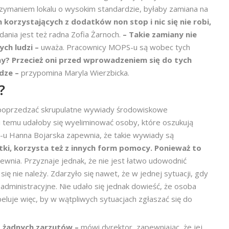
trzymaniem lokalu o wysokim standardzie, byłaby zamiana na
n korzystających z dodatków non stop i nic się nie robi,
ania jest też radna Zofia Żarnoch.
– Takie zamiany nie
ych ludzi –
uważa. Pracownicy MOPS-u są wobec tych
ny? Przecież oni przed wprowadzeniem się do tych
ądze –
przypomina Maryla Wierzbicka.
?
 poprzedzać skrupulatne wywiady środowiskowe
 temu udałoby się wyeliminować osoby, które oszukują
u Hanna Bojarska zapewnia, że takie wywiady są
ki, korzysta też z innych form pomocy. Ponieważ to
ewnia. Przyznaje jednak, że nie jest łatwo udowodnić
ę nie należy. Zdarzyło się nawet, że w jednej sytuacji, gdy
dministracyjne. Nie udało się jednak dowieść, że osoba
luje więc, by w wątpliwych sytuacjach zgłaszać się do
o żadnych zarzutów –
mówi dyrektor, zapewniając, że jej