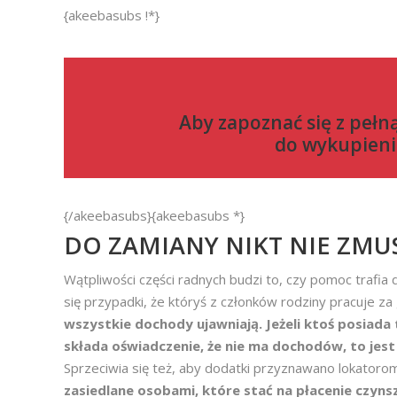
{akeebasubs !*}
Aby zapoznać się z pełn
do
wykupieni
{/akeebasubs}{akeebasubs *}
DO ZAMIANY NIKT NIE ZMU
Wątpliwości części radnych budzi to, czy pomoc trafi
się przypadki, że któryś z członków rodziny pracuje za 
wszystkie dochody ujawniają. Jeżeli ktoś posiada
składa oświadczenie, że nie ma dochodów, to jes
Sprzeciwia się też, aby dodatki przyznawano lokator
zasiedlane osobami, które stać na płacenie czyns