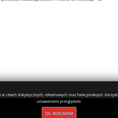
) w celach statystycznych, reklamowych oraz funkcjonalnych. Korzysta
ustawieniami przeglądarki.
zety.
nale płatnicze, usługi IT, wizytówki w lokalnych domenach
OK, ROZUMIEM