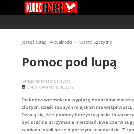
Jesteś tutaj:
Aktualności
Miasto Szczytno
Pomoc pod lupą
Kategoria:
Miasto Szczytno
Opublikowano: 15.10.2012
Do końca września na wypłatę dodatków mieszka
złotych. Część radnych miejskich ma wątpliwości, 
Dziwią się, że z pomocy korzystają m.in. lokato
być stać na utrzymanie mieszkań. Ewa Czerw suge
zamiana lokali na te o gorszym standardzie. Z ty