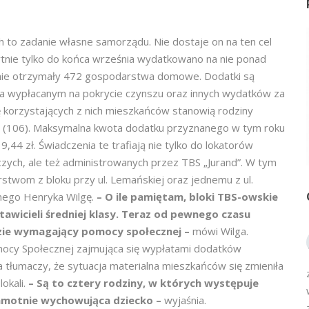
to zadanie własne samorządu. Nie dostaje on na ten cel
ytnie tylko do końca września wydatkowano na nie ponad
rmie otrzymały 472 gospodarstwa domowe. Dodatki są
a wypłacanym na pokrycie czynszu oraz innych wydatków za
 korzystających z nich mieszkańców stanowią rodziny
(106). Maksymalna kwota dodatku przyznanego w tym roku
9,44 zł. Świadczenia te trafiają nie tylko do lokatorów
zych, ale też administrowanych przez TBS „Jurand”. W tym
twom z bloku przy ul. Lemańskiej oraz jednemu z ul.
nego Henryka Wilgę.
– O ile pamiętam, bloki TBS-owskie
awicieli średniej klasy. Teraz od pewnego czasu
dzie wymagający pomocy społecznej –
mówi Wilga.
ocy Społecznej zajmująca się wypłatami dodatków
 tłumaczy, że sytuacja materialna mieszkańców się zmieniła
lokali.
– Są to cztery rodziny, w których występuje
samotnie wychowująca dziecko –
wyjaśnia.