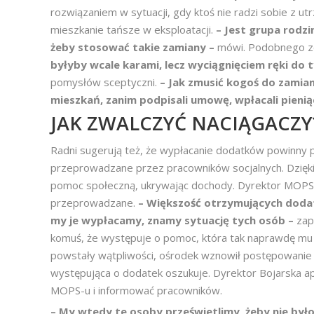
rozwiązaniem w sytuacji, gdy ktoś nie radzi sobie z u
mieszkanie tańsze w eksploatacji.
– Jest grupa rodzi
żeby stosować takie zamiany –
mówi. Podobnego zd
byłyby wcale karami, lecz wyciągnięciem ręki do t
pomysłów sceptyczni.
– Jak zmusić kogoś do zamia
mieszkań, zanim podpisali umowę, wpłacali pieni
JAK ZWALCZYĆ NACIĄGACZY
Radni sugerują też, że wypłacanie dodatków powinny
przeprowadzane przez pracowników socjalnych. Dzięki
pomoc społeczną, ukrywając dochody. Dyrektor MOPS-
przeprowadzane.
– Większość otrzymujących dodat
my je wypłacamy, znamy sytuację tych osób –
zap
komuś, że występuje o pomoc, która tak naprawdę mu si
powstały wątpliwości, ośrodek wznowił postępowanie a
występująca o dodatek oszukuje. Dyrektor Bojarska ape
MOPS-u i informować pracowników.
– My wtedy te osoby prześwietlimy, żeby nie był