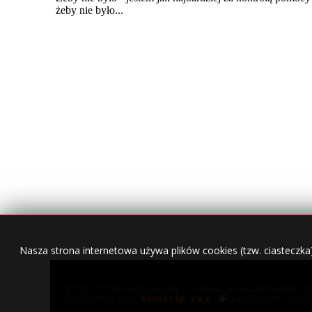
Nasza strona internetowa używa plików cookies (tzw. ciasteczka
© 2007–2018 Kurek Mazurski — archiwalne wydania lokalnej ga
Opieka techniczna:
Konekt Sp. z o.o.
- kasy fiskalne, termi