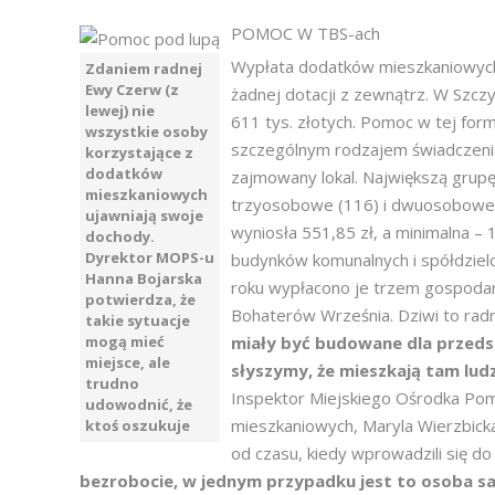
POMOC W TBS-ach
Wypłata dodatków mieszkaniowych 
Zdaniem radnej
Ewy Czerw (z
żadnej dotacji z zewnątrz. W Szcz
lewej) nie
611 tys. złotych. Pomoc w tej fo
wszystkie osoby
szczególnym rodzajem świadczeni
korzystające z
dodatków
zajmowany lokal. Największą grupę
mieszkaniowych
trzyosobowe (116) i dwuosobowe 
ujawniają swoje
wyniosła 551,85 zł, a minimalna – 1
dochody.
Dyrektor MOPS-u
budynków komunalnych i spółdzielc
Hanna Bojarska
roku wypłacono je trzem gospodars
potwierdza, że
Bohaterów Września. Dziwi to rad
takie sytuacje
mogą mieć
miały być budowane dla przedst
miejsce, ale
słyszymy, że mieszkają tam lu
trudno
Inspektor Miejskiego Ośrodka Pom
udowodnić, że
mieszkaniowych, Maryla Wierzbicka
ktoś oszukuje
od czasu, kiedy wprowadzili się do 
bezrobocie, w jednym przypadku jest to osoba 