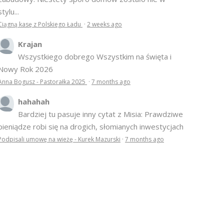
większe obiekty były zadbane z szacunkiem do tej
zabudowy. Niestety sporo domów zostało nie w
stylu...
Ciągną kasę z Polskiego Ładu
·
2 weeks ago
Krajan
Wszystkiego dobrego Wszystkim na święta i
Nowy Rok 2026
Anna Bogusz - Pastorałka 2025
·
7 months ago
hahahah
Bardziej tu pasuje inny cytat z Misia: Prawdziwe
pieniądze robi się na drogich, słomianych inwestycjach
Podpisali umowę na wieżę - Kurek Mazurski
·
7 months ago