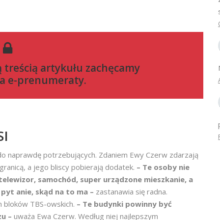
ą treścią artykułu zachęcamy
a e-prenumeraty
.
SI
a do naprawdę potrzebujących. Zdaniem Ewy Czerw zdarzają
granicą, a jego bliscy pobierają dodatek.
– Te osoby nie
 telewizor, samochód, super urządzone mieszkanie, a
t pyt
anie, skąd na to ma –
zastanawia się radna.
om bloków TBS-owskich.
– Te budynki powinny być
zu –
uważa Ewa Czerw. Według niej najlepszym