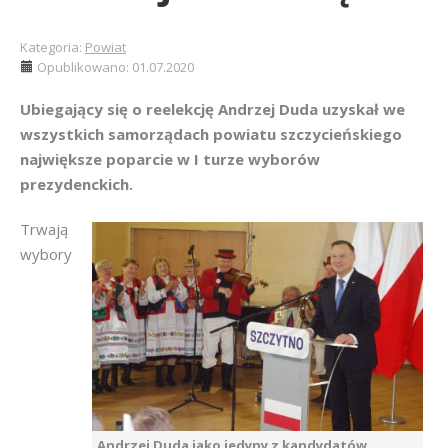
Kategoria:
Powiat
Opublikowano: 01.07.2020
Ubiegający się o reelekcję Andrzej Duda uzyskał we
wszystkich samorządach powiatu szczycieńskiego
największe poparcie w I turze wyborów
prezydenckich.
Trwają
wybory
Andrzej Duda jako jedyny z kandydatów