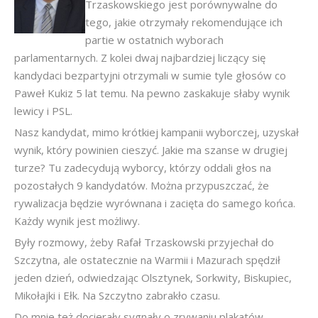
Trzaskowskiego jest porównywalne do
tego, jakie otrzymały rekomendujące ich
partie w ostatnich wyborach
parlamentarnych. Z kolei dwaj najbardziej liczący się
kandydaci bezpartyjni otrzymali w sumie tyle głosów co
Paweł Kukiz 5 lat temu. Na pewno zaskakuje słaby wynik
lewicy i PSL.
Nasz kandydat, mimo krótkiej kampanii wyborczej, uzyskał
wynik, który powinien cieszyć. Jakie ma szanse w drugiej
turze? Tu zadecydują wyborcy, którzy oddali głos na
pozostałych 9 kandydatów. Można przypuszczać, że
rywalizacja będzie wyrównana i zacięta do samego końca.
Każdy wynik jest możliwy.
Były rozmowy, żeby Rafał Trzaskowski przyjechał do
Szczytna, ale ostatecznie na Warmii i Mazurach spędził
jeden dzień, odwiedzając Olsztynek, Sorkwity, Biskupiec,
Mikołajki i Ełk. Na Szczytno zabrakło czasu.
Do mnie też docierały sygnały o zrywaniu plakatów