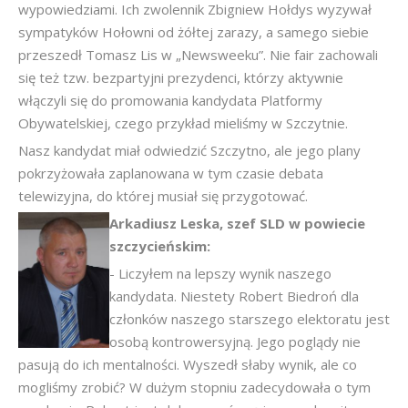
wypowiedziami. Ich zwolennik Zbigniew Hołdys wyzywał
sympatyków Hołowni od żółtej zarazy, a samego siebie
przeszedł Tomasz Lis w „Newsweeku”. Nie fair zachowali
się też tzw. bezpartyjni prezydenci, którzy aktywnie
włączyli się do promowania kandydata Platformy
Obywatelskiej, czego przykład mieliśmy w Szczytnie.
Nasz kandydat miał odwiedzić Szczytno, ale jego plany
pokrzyżowała zaplanowana w tym czasie debata
telewizyjna, do której musiał się przygotować.
Arkadiusz Leska, szef SLD w powiecie
szczycieńskim:
- Liczyłem na lepszy wynik naszego
kandydata. Niestety Robert Biedroń dla
członków naszego starszego elektoratu jest
osobą kontrowersyjną. Jego poglądy nie
pasują do ich mentalności. Wyszedł słaby wynik, ale co
mogliśmy zrobić? W dużym stopniu zadecydowała o tym