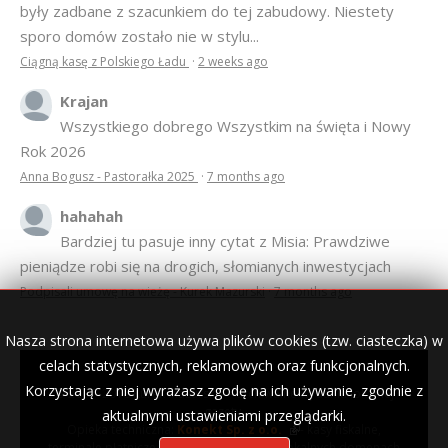
były zadbane z szacunkiem do tej zabudowy. Niestety
sporo domów zostało nie w stylu...
Ciągną kasę z Polskiego Ładu
·
2 weeks ago
Krajan
Wszystkiego dobrego Wszystkim na święta i Nowy
Rok 2026
Anna Bogusz - Pastorałka 2025
·
7 months ago
hahahah
Bardziej tu pasuje inny cytat z Misia: Prawdziwe
pieniądze robi się na drogich, słomianych inwestycjach
Podpisali umowę na wieżę - Kurek Mazurski
·
7 months ago
Nasza strona internetowa używa plików cookies (tzw. ciasteczka) w
celach statystycznych, reklamowych oraz funkcjonalnych.
Korzystając z niej wyrażasz zgodę na ich używanie, zgodnie z
© 2007–2018 Kurek Mazurski — archiwalne wydania lokalnej
gazety.
aktualnymi ustawieniami przeglądarki.
Opieka techniczna:
Konekt Sp. z o.o.
- kasy fiskalne,
terminale płatnicze, usługi IT, wizytówki w lokalnych domenach