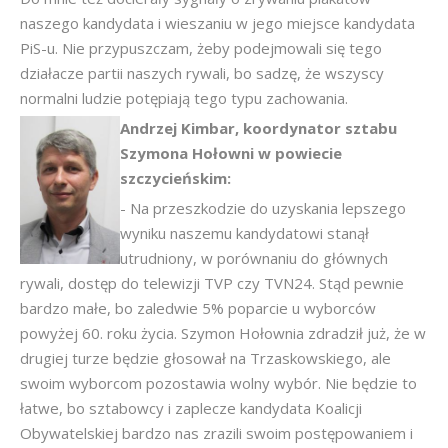
naszego kandydata i wieszaniu w jego miejsce kandydata
PiS-u. Nie przypuszczam, żeby podejmowali się tego
działacze partii naszych rywali, bo sadzę, że wszyscy
normalni ludzie potępiają tego typu zachowania.
Andrzej Kimbar, koordynator sztabu
Szymona Hołowni w powiecie
szczycieńskim:
- Na przeszkodzie do uzyskania lepszego
wyniku naszemu kandydatowi stanął
utrudniony, w porównaniu do głównych
rywali, dostęp do telewizji TVP czy TVN24. Stąd pewnie
bardzo małe, bo zaledwie 5% poparcie u wyborców
powyżej 60. roku życia. Szymon Hołownia zdradził już, że w
drugiej turze będzie głosował na Trzaskowskiego, ale
swoim wyborcom pozostawia wolny wybór. Nie będzie to
łatwe, bo sztabowcy i zaplecze kandydata Koalicji
Obywatelskiej bardzo nas zrazili swoim postępowaniem i