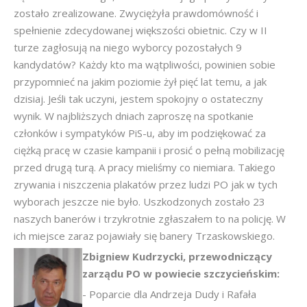
zostało zrealizowane. Zwyciężyła prawdomówność i
spełnienie zdecydowanej większości obietnic. Czy w II
turze zagłosują na niego wyborcy pozostałych 9
kandydatów? Każdy kto ma wątpliwości, powinien sobie
przypomnieć na jakim poziomie żył pięć lat temu, a jak
dzisiaj. Jeśli tak uczyni, jestem spokojny o ostateczny
wynik. W najbliższych dniach zaproszę na spotkanie
członków i sympatyków PiS-u, aby im podziękować za
ciężką pracę w czasie kampanii i prosić o pełną mobilizację
przed drugą turą. A pracy mieliśmy co niemiara. Takiego
zrywania i niszczenia plakatów przez ludzi PO jak w tych
wyborach jeszcze nie było. Uszkodzonych zostało 23
naszych banerów i trzykrotnie zgłaszałem to na policję. W
ich miejsce zaraz pojawiały się banery Trzaskowskiego.
Zbigniew Kudrzycki, przewodniczący
zarządu PO w powiecie szczycieńskim:
- Poparcie dla Andrzeja Dudy i Rafała