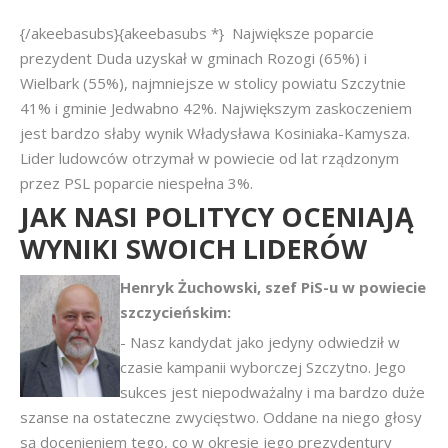
{/akeebasubs}{akeebasubs *} Największe poparcie
prezydent Duda uzyskał w gminach Rozogi (65%) i
Wielbark (55%), najmniejsze w stolicy powiatu Szczytnie
41% i gminie Jedwabno 42%. Największym zaskoczeniem
jest bardzo słaby wynik Władysława Kosiniaka-Kamysza.
Lider ludowców otrzymał w powiecie od lat rządzonym
przez PSL poparcie niespełna 3%.
JAK NASI POLITYCY OCENIAJĄ
WYNIKI SWOICH LIDERÓW
Henryk Żuchowski, szef PiS-u w powiecie
szczycieńskim:
- Nasz kandydat jako jedyny odwiedził w
czasie kampanii wyborczej Szczytno. Jego
sukces jest niepodważalny i ma bardzo duże
szanse na ostateczne zwycięstwo. Oddane na niego głosy
są docenieniem tego, co w okresie jego prezydentury