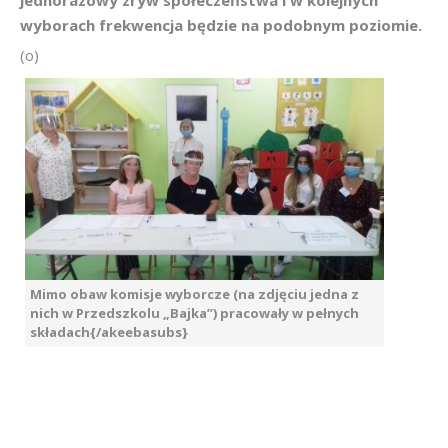
jednorazowy zryw społeczeństwa i w kolejnych
wyborach frekwencja będzie na podobnym poziomie.
(o)
Mimo obaw komisje wyborcze (na zdjęciu jedna z
nich w Przedszkolu „Bajka”) pracowały w pełnych
składach{/akeebasubs}