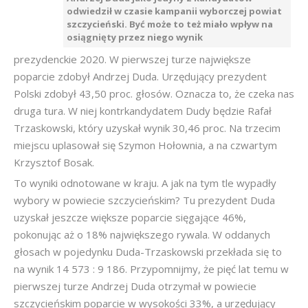
odwiedził w czasie kampanii wyborczej powiat
szczycieński. Być może to też miało wpływ na
osiągnięty przez niego wynik
prezydenckie 2020. W pierwszej turze największe
poparcie zdobył Andrzej Duda. Urzędujący prezydent
Polski zdobył 43,50 proc. głosów. Oznacza to, że czeka nas
druga tura. W niej kontrkandydatem Dudy będzie Rafał
Trzaskowski, który uzyskał wynik 30,46 proc. Na trzecim
miejscu uplasował się Szymon Hołownia, a na czwartym
Krzysztof Bosak.
To wyniki odnotowane w kraju. A jak na tym tle wypadły
wybory w powiecie szczycieńskim? Tu prezydent Duda
uzyskał jeszcze większe poparcie sięgające 46%,
pokonując aż o 18% największego rywala. W oddanych
głosach w pojedynku Duda-Trzaskowski przekłada się to
na wynik 14 573 : 9 186. Przypomnijmy, że pięć lat temu w
pierwszej turze Andrzej Duda otrzymał w powiecie
szczycieńskim poparcie w wysokości 33%, a urzędujący