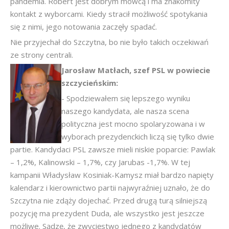
pandemia. Robert jest dobrym mówcą i ma znakomity
kontakt z wyborcami. Kiedy stracił możliwość spotykania
się z nimi, jego notowania zaczęły spadać.
Nie przyjechał do Szczytna, bo nie było takich oczekiwań
ze strony centrali.
Jarosław Matłach, szef PSL w powiecie
szczycieńskim:
- Spodziewałem się lepszego wyniku
naszego kandydata, ale nasza scena
polityczna jest mocno spolaryzowana i w
wyborach prezydenckich liczą się tylko dwie
partie. Kandydaci PSL zawsze mieli niskie poparcie: Pawlak
– 1,2%, Kalinowski – 1,7%, czy Jarubas -1,7%. W tej
kampanii Władysław Kosiniak-Kamysz miał bardzo napięty
kalendarz i kierownictwo partii najwyraźniej uznało, że do
Szczytna nie zdąży dojechać. Przed drugą turą silniejszą
pozycję ma prezydent Duda, ale wszystko jest jeszcze
możliwe. Sądzę, że zwycięstwo jednego z kandydatów