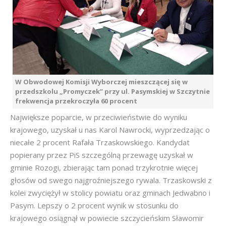
W Obwodowej Komisji Wyborczej mieszczącej się w
przedszkolu „Promyczek” przy ul. Pasymskiej w Szczytnie
frekwencja przekroczyła 60 procent
Największe poparcie, w przeciwieństwie do wyniku
krajowego, uzyskał u nas Karol Nawrocki, wyprzedzając o
niecałe 2 procent Rafała Trzaskowskiego. Kandydat
popierany przez PiS szczególną przewagę uzyskał w
gminie Rozogi, zbierając tam ponad trzykrotnie więcej
głosów od swego najgroźniejszego rywala. Trzaskowski z
kolei zwyciężył w stolicy powiatu oraz gminach Jedwabno i
Pasym. Lepszy o 2 procent wynik w stosunku do
krajowego osiągnął w powiecie szczycieńskim Sławomir