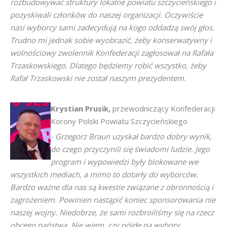
rozbudowywać struktury lokalne powiatu szczycieńskiego i
pozyskiwali członków do naszej organizacji. Oczywiście
nasi wyborcy sami zadecydują na kogo oddadzą swój głos.
Trudno mi jednak sobie wyobrazić, żeby konserwatywny i
wolnościowy zwolennik Konfederacji zagłosował na Rafała
Trzaskowskiego. Dlatego będziemy robić wszystko, żeby
Rafał Trzaskowski nie został naszym prezydentem.
Krystian
Prusik,
przewodniczący Konfederacji
Korony Polski Powiatu Szczycieńskiego
- Grzegorz Braun uzyskał bardzo dobry wynik,
do czego przyczynili się świadomi ludzie. Jego
program i wypowiedzi były blokowane we
wszystkich mediach, a mimo to dotarły do wyborców.
Bardzo ważne dla nas są kwestie związane z obronnością i
zagrożeniem. Powinien nastąpić koniec sponsorowania nie
naszej wojny. Niedobrze, że sami rozbroiliśmy się na rzecz
obcego państwa. Nie wiem, czy pójdę na wybory.