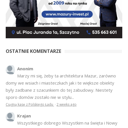
OSTATNIE KOMENTARZE
Anonim
Marzy mi się, żeby ta architektura Mazur, zarówno
domy we wsiach i miasteczkach jak i te większe obiekty
były zadbane z szacunkiem do tej zabudowy. Niestety
sporo domów zostało nie w stylu...
Ciągną kasę z Polskiego Ładu
·
2 weeks ago
Krajan
Wszystkiego dobrego Wszystkim na święta i Nowy