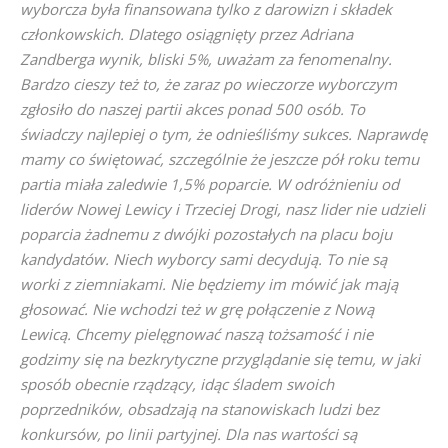
wyborcza była finansowana tylko z darowizn i składek
członkowskich. Dlatego osiągnięty przez Adriana
Zandberga wynik, bliski 5%, uważam za fenomenalny.
Bardzo cieszy też to, że zaraz po wieczorze wyborczym
zgłosiło do naszej partii akces ponad 500 osób. To
świadczy najlepiej o tym, że odnieśliśmy sukces. Naprawdę
mamy co świętować, szczególnie że jeszcze pół roku temu
partia miała zaledwie 1,5% poparcie. W odróżnieniu od
liderów Nowej Lewicy i Trzeciej Drogi, nasz lider nie udzieli
poparcia żadnemu z dwójki pozostałych na placu boju
kandydatów. Niech wyborcy sami decydują. To nie są
worki z ziemniakami. Nie będziemy im mówić jak mają
głosować. Nie wchodzi też w grę połączenie z Nową
Lewicą. Chcemy pielęgnować naszą tożsamość i nie
godzimy się na bezkrytyczne przyglądanie się temu, w jaki
sposób obecnie rządzący, idąc śladem swoich
poprzedników, obsadzają na stanowiskach ludzi bez
konkursów, po linii partyjnej. Dla nas wartości są