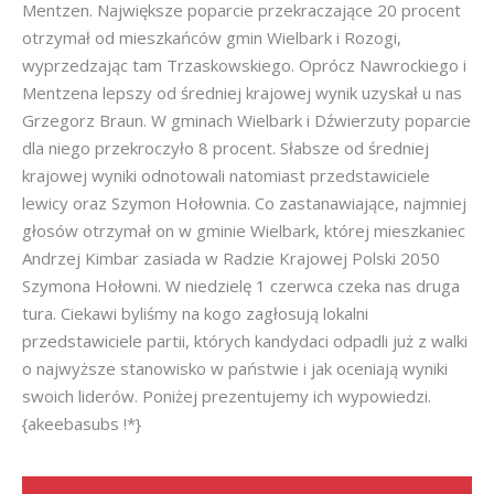
Mentzen. Największe poparcie przekraczające 20 procent
otrzymał od mieszkańców gmin Wielbark i Rozogi,
wyprzedzając tam Trzaskowskiego. Oprócz Nawrockiego i
Mentzena lepszy od średniej krajowej wynik uzyskał u nas
Grzegorz Braun. W gminach Wielbark i Dźwierzuty poparcie
dla niego przekroczyło 8 procent. Słabsze od średniej
krajowej wyniki odnotowali natomiast przedstawiciele
lewicy oraz Szymon Hołownia. Co zastanawiające, najmniej
głosów otrzymał on w gminie Wielbark, której mieszkaniec
Andrzej Kimbar zasiada w Radzie Krajowej Polski 2050
Szymona Hołowni. W niedzielę 1 czerwca czeka nas druga
tura. Ciekawi byliśmy na kogo zagłosują lokalni
przedstawiciele partii, których kandydaci odpadli już z walki
o najwyższe stanowisko w państwie i jak oceniają wyniki
swoich liderów. Poniżej prezentujemy ich wypowiedzi.
{akeebasubs !*}