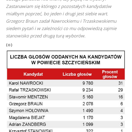
Zastanawiam się którego z pozostałych kandydatów
miałbym poprzeć, bo jeden i drugi jest siebie wart.
Grzegorz Braun zadał Nawrockiemu i Trzaskowskiemu
siedem pytań i w zależności co mu odpowiedzą zajmie
stanowisko przed drugą turą wyborów.
(o)