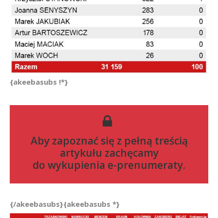
{akeebasubs !*}
Aby zapoznać się z pełną treścią
artykułu zachęcamy
do
wykupienia e-prenumeraty
.
{/akeebasubs}{akeebasubs *}