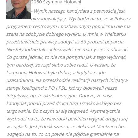
2050 Szymona Hołowni
- Wynik naszego kandydata z pewnością jest
niezadowalający. Wychodzi na to, że w Polsce z
programem centrowym i pozbawionym populizmu nie ma
szans na zdobycie dobrego wyniku. U mnie w Wielbarku
przedstawiciele prawicy zdobyli aż 66 procent poparcia.
Niestety ludzie tak zagłosowali i nie mamy się co obrażać.
Co gorsze jednak, to nie ma pomysłu jak z tego wybrnąć,
tym bardziej, że rząd słabo sobie radzi. Uważam, że
kampania Hołowni była dobra, a krytyka rządu
uzasadniona. Na przeszkodzie realizacji naszych inicjatyw
stanęli koalicjanci z PO i PSL, którzy blokowali nasze
inicjatywy, np. te okołoaborcyjne. Dobrze, że nasz
kandydat poparł przed drugą turą Trzaskowskiego bez
targowania. Bo z czym tu się targować. Arytmetycznie
wychodzi na to, że Nawrocki powinien wygrać drugą turę
w cuglach. Jest jednak szansa, że elektorat Mentzena bez
względu na to, co on powie nie pójdzie gremialnie na