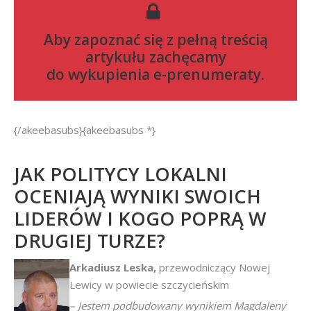
Aby zapoznać się z pełną treścią
artykułu zachęcamy
do
wykupienia e-prenumeraty
.
{/akeebasubs}{akeebasubs *}
JAK POLITYCY LOKALNI
OCENIAJĄ WYNIKI SWOICH
LIDERÓW I KOGO POPRĄ W
DRUGIEJ TURZE?
Arkadiusz
Leska,
przewodniczący Nowej
Lewicy w powiecie szczycieńskim
– Jestem podbudowany wynikiem Magdaleny