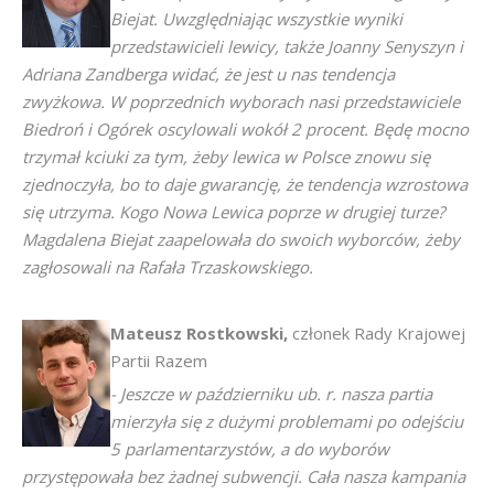
Biejat. Uwzględniając wszystkie wyniki
przedstawicieli lewicy, także Joanny Senyszyn i
Adriana Zandberga widać, że jest u nas tendencja
zwyżkowa. W poprzednich wyborach nasi przedstawiciele
Biedroń i Ogórek oscylowali wokół 2 procent. Będę mocno
trzymał kciuki za tym, żeby lewica w Polsce znowu się
zjednoczyła, bo to daje gwarancję, że tendencja wzrostowa
się utrzyma. Kogo Nowa Lewica poprze w drugiej turze?
Magdalena Biejat zaapelowała do swoich wyborców, żeby
zagłosowali na Rafała Trzaskowskiego.
Mateusz
Rostkowski,
członek Rady Krajowej
Partii Razem
- Jeszcze w październiku ub. r. nasza partia
mierzyła się z dużymi problemami po odejściu
5 parlamentarzystów, a do wyborów
przystępowała bez żadnej subwencji. Cała nasza kampania