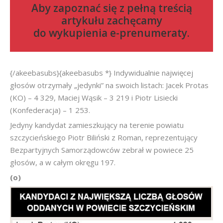
Aby zapoznać się z pełną treścią
artykułu zachęcamy
do
wykupienia e-prenumeraty
.
{/akeebasubs}{akeebasubs *} Indywidualnie najwięcej
głosów otrzymały „jedynki” na swoich listach: Jacek Protas
(KO) – 4 329, Maciej Wąsik – 3 219 i Piotr Lisiecki
(Konfederacja) – 1 253.
Jedyny kandydat zamieszkujący na terenie powiatu
szczycieńskiego Piotr Biliński z Roman, reprezentujący
Bezpartyjnych Samorządowców zebrał w powiece 25
głosów, a w całym okręgu 197.
(o)