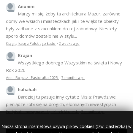
Anonim
Marzy mi się, żeby ta architektura Mazur, zarówno
domy we wsiach i miasteczkach jak i te większe obiekty
były zadbane z szacunkiem do tej zabudowy. Niestety
sporo domów zostało nie w stylu...
Ciągną kasę z Polskiego Ładu
·
2 weeks ago
Krajan
Wszystkiego dobrego Wszystkim na święta i Nowy
Rok 2026
Anna Bogusz - Pastorałka 2025
·
7 months ago
hahahah
Bardziej tu pasuje inny cytat z Misia: Prawdziwe
pieniądze robi się na drogich, słomianych inwestycjach
Podpisali umowę na wieżę - Kurek Mazurski
·
7 months ago
Nasza strona internetowa używa plików cookies (tzw. ciasteczka) w