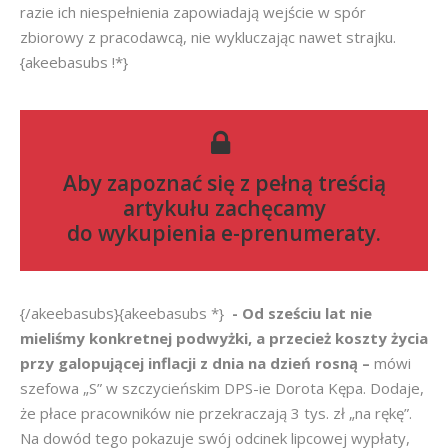
razie ich niespełnienia zapowiadają wejście w spór
zbiorowy z pracodawcą, nie wykluczając nawet strajku.
{akeebasubs !*}
Aby zapoznać się z pełną treścią
artykułu zachęcamy
do
wykupienia e-prenumeraty
.
{/akeebasubs}{akeebasubs *}
- Od sześciu lat nie
mieliśmy konkretnej podwyżki, a przecież koszty życia
przy galopującej inflacji z dnia na dzień rosną –
mówi
szefowa „S” w szczycieńskim DPS-ie Dorota Kępa. Dodaje,
że płace pracowników nie przekraczają 3 tys. zł „na rękę”.
Na dowód tego pokazuje swój odcinek lipcowej wypłaty,