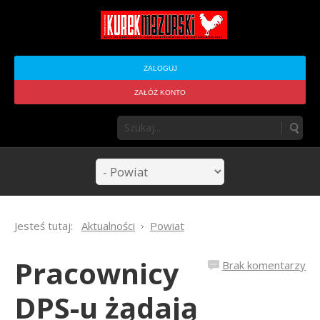
ZALOGUJ
ZAŁÓŻ KONTO
Jesteś tutaj:
Aktualności
Powiat
Pracownicy
Brak komentarzy
DPS-u żądają