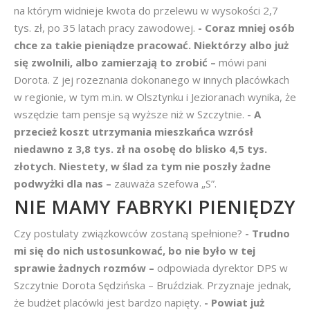
na którym widnieje kwota do przelewu w wysokości 2,7
tys. zł, po 35 latach pracy zawodowej.
- Coraz mniej osób
chce za takie pieniądze pracować. Niektórzy albo już
się zwolnili, albo zamierzają to zrobić –
mówi pani
Dorota. Z jej rozeznania dokonanego w innych placówkach
w regionie, w tym m.in. w Olsztynku i Jezioranach wynika, że
wszędzie tam pensje są wyższe niż w Szczytnie.
- A
przecież koszt utrzymania mieszkańca wzrósł
niedawno z 3,8 tys. zł na osobę do blisko 4,5 tys.
złotych. Niestety, w ślad za tym nie poszły żadne
podwyżki dla nas –
zauważa szefowa „S”.
NIE MAMY FABRYKI PIENIĘDZY
Czy postulaty związkowców zostaną spełnione?
- Trudno
mi się do nich ustosunkować, bo nie było w tej
sprawie żadnych rozmów –
odpowiada dyrektor DPS w
Szczytnie Dorota Sędzińska – Bruździak. Przyznaje jednak,
że budżet placówki jest bardzo napięty.
- Powiat już