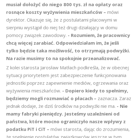
musiał dołożyć do niego 800 tys. zł na opłaty oraz
rosnące koszty wyżywienia mieszkańców –
mówi
dyrektor. Okazuje się, że z postulatami płacowymi w
sierpniu wystąpił do niej też drugi działający w domu
pomocy związek zawodowy.
- Rozumiem, że pracownicy
chcą więcej zarabiać. Odpowiedziałam im, że jeśli
tylko będzie taka możliwość, to otrzymają podwyżki.
Na razie musimy to na spokojnie przeanalizować.
Z kolei starosta Jarosław Matłach podkreśla, że w obecnej
sytuacji priorytetem jest zabezpieczenie funkcjonowania
jednostki poprzez zapewnienie mediów, ogrzewania oraz
wyżywienia mieszkańców.
- Dopiero kiedy to spełnimy,
będziemy mogli rozmawiać o płacach –
zaznacza. Zaraz
jednak dodaje, że dziś środków na podwyżki nie ma.
- Nie
mamy fabryki pieniędzy. Jesteśmy uzależnieni od
państwa, które mocno ograniczyło nasze wpływy z
podatku PiT i CiT –
mówi starosta, dając do zrozumienia,
że spełnienie postulatów związkowców jeszcze w tym