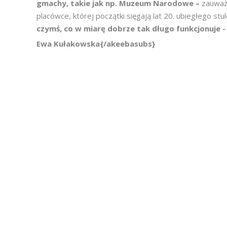
gmachy, takie jak np. Muzeum Narodowe –
zauważa
placówce, której początki sięgają lat 20. ubiegłego stul
czymś, co w miarę dobrze tak długo funkcjonuje 
Ewa Kułakowska{/akeebasubs}