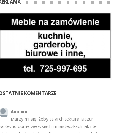
REKLAMA
OSTATNIE KOMENTARZE
Anonim
Marzy mi się, żeby ta architektura Mazur,
zarówno domy we wsiach i miasteczkach jak i te