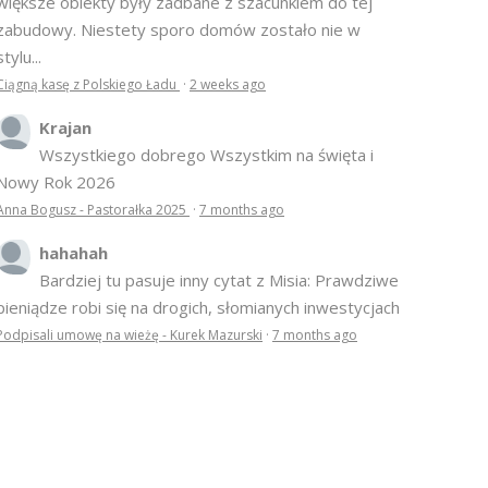
większe obiekty były zadbane z szacunkiem do tej
zabudowy. Niestety sporo domów zostało nie w
stylu...
Ciągną kasę z Polskiego Ładu
·
2 weeks ago
Krajan
Wszystkiego dobrego Wszystkim na święta i
Nowy Rok 2026
Anna Bogusz - Pastorałka 2025
·
7 months ago
hahahah
Bardziej tu pasuje inny cytat z Misia: Prawdziwe
pieniądze robi się na drogich, słomianych inwestycjach
Podpisali umowę na wieżę - Kurek Mazurski
·
7 months ago