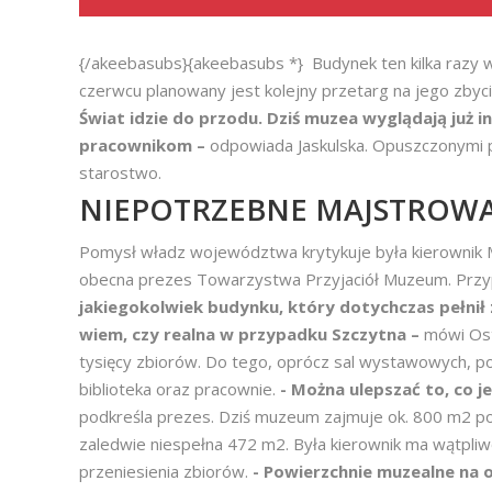
{/akeebasubs}{akeebasubs *} Budynek ten kilka razy w
czerwcu planowany jest kolejny przetarg na jego zbyc
Świat idzie do przodu. Dziś muzea wyglądają już i
pracownikom –
odpowiada Jaskulska. Opuszczonymi p
starostwo.
NIEPOTRZEBNE MAJSTROW
Pomysł władz województwa krytykuje była kierowni
obecna prezes Towarzystwa Przyjaciół Muzeum. Przypo
jakiegokolwiek budynku, który dotychczas pełnił 
wiem, czy realna w przypadku Szczytna –
mówi Ost
tysięcy zbiorów. Do tego, oprócz sal wystawowych, 
biblioteka oraz pracownie.
- Można ulepszać to, co j
podkreśla prezes. Dziś muzeum zajmuje ok. 800 m2 p
zaledwie niespełna 472 m2. Była kierownik ma wątpli
przeniesienia zbiorów.
- Powierzchnie muzealne na 