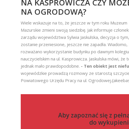
NA KASPROWICZA CZY MOŻ
NA OGRODOWĄ?
Wiele wskazuje na to, że jeszcze w tym roku Muzeum
Mazurskie zmieni swoją siedzibę. Jak informuje członek
zarządu województwa Sylwia Jaskulska, decyzja o tym,
zostanie przeniesione, jeszcze nie zapadła. Wiadomo,
rozważano wykorzystanie budynku po dawnym kolegi
nauczycielskim na ul. Kasprowicza. Jaskulska mówi, że t
jednak mało prawdopodobne.
- Ten obiekt jest nief
wojewódzkie prowadzą rozmowy ze starostą szczycień
Powiatowego Urzędu Pracy na ul. Ogrodowej.{akeebas
Aby zapoznać się z pełn
do
wykupieni