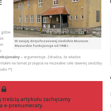
E
 gdzie
 że
W swojej dotychczasowej siedzibie Muzeum
um
Mazurskie funkcjonuje od 1948 r.
o
unkcjonalny –
argumentuje. Zdradza, że władze
skim na temat przejęcia na muzealne cele dawnej siedziby
ubs !*}
ą treścią artykułu zachęcamy
a e-prenumeraty
.