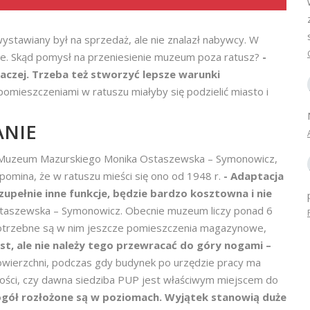
ystawiany był na sprzedaż, ale nie znalazł nabywcy. W
ie. Skąd pomysł na przeniesienie muzeum poza ratusz?
-
naczej. Trzeba też stworzyć lepsze warunki
omieszczeniami w ratuszu miałyby się podzielić miasto i
ANIE
k Muzeum Mazurskiego Monika Ostaszewska – Symonowicz,
mina, że w ratuszu mieści się ono od 1948 r.
- Adaptacja
zupełnie inne funkcje, będzie bardzo kosztowna i nie
aszewska – Symonowicz. Obecnie muzeum liczy ponad 6
potrzebne są w nim jeszcze pomieszczenia magazynowe,
est, ale nie należy tego przewracać do góry nogami –
owierzchni, podczas gdy budynek po urzędzie pracy ma
wości, czy dawna siedziba PUP jest właściwym miejscem do
ogół rozłożone są w poziomach. Wyjątek stanowią duże