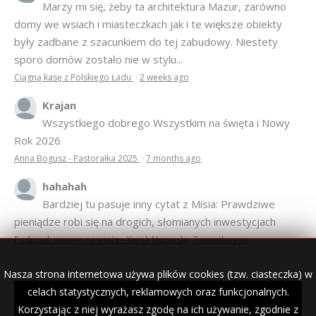
Marzy mi się, żeby ta architektura Mazur, zarówno
domy we wsiach i miasteczkach jak i te większe obiekty
były zadbane z szacunkiem do tej zabudowy. Niestety
sporo domów zostało nie w stylu...
Ciągną kasę z Polskiego Ładu
·
2 weeks ago
Krajan
Wszystkiego dobrego Wszystkim na święta i Nowy
Rok 2026
Anna Bogusz - Pastorałka 2025
·
7 months ago
hahahah
Bardziej tu pasuje inny cytat z Misia: Prawdziwe
pieniądze robi się na drogich, słomianych inwestycjach
Podpisali umowę na wieżę - Kurek Mazurski
·
7 months ago
Nasza strona internetowa używa plików cookies (tzw. ciasteczka) w
celach statystycznych, reklamowych oraz funkcjonalnych.
Korzystając z niej wyrażasz zgodę na ich używanie, zgodnie z
© 2007–2018 Kurek Mazurski — archiwalne wydania lokalnej