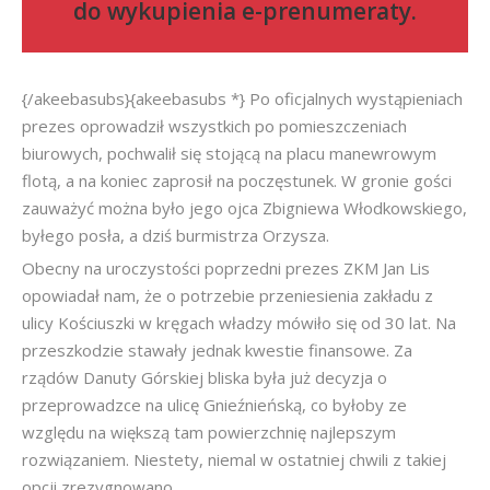
do
wykupienia e-prenumeraty
.
{/akeebasubs}{akeebasubs *} Po oficjalnych wystąpieniach
prezes oprowadził wszystkich po pomieszczeniach
biurowych, pochwalił się stojącą na placu manewrowym
flotą, a na koniec zaprosił na poczęstunek. W gronie gości
zauważyć można było jego ojca Zbigniewa Włodkowskiego,
byłego posła, a dziś burmistrza Orzysza.
Obecny na uroczystości poprzedni prezes ZKM Jan Lis
opowiadał nam, że o potrzebie przeniesienia zakładu z
ulicy Kościuszki w kręgach władzy mówiło się od 30 lat. Na
przeszkodzie stawały jednak kwestie finansowe. Za
rządów Danuty Górskiej bliska była już decyzja o
przeprowadzce na ulicę Gnieźnieńską, co byłoby ze
względu na większą tam powierzchnię najlepszym
rozwiązaniem. Niestety, niemal w ostatniej chwili z takiej
opcji zrezygnowano.