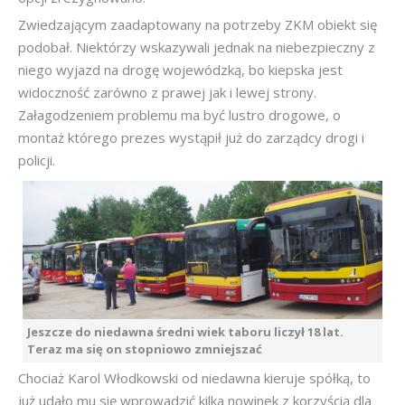
Zwiedzającym zaadaptowany na potrzeby ZKM obiekt się
podobał. Niektórzy wskazywali jednak na niebezpieczny z
niego wyjazd na drogę wojewódzką, bo kiepska jest
widoczność zarówno z prawej jak i lewej strony.
Załagodzeniem problemu ma być lustro drogowe, o
montaż którego prezes wystąpił już do zarządcy drogi i
policji.
Jeszcze do niedawna średni wiek taboru liczył 18 lat.
Teraz ma się on stopniowo zmniejszać
Chociaż Karol Włodkowski od niedawna kieruje spółką, to
już udało mu się wprowadzić kilka nowinek z korzyścią dla