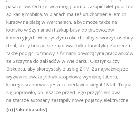
pasażerów. Od czerwca mogą oni np. zakupić bilet poprzez
aplikację mobilną. W planach ma też uruchomienie letnich
kursów na plażę w Warchałach, a być może także na
lotnisko w Szymanach i zakup busa do przewozów
komercyjnych. W przyszłym roku chciałby stworzyć osobny
dział, który będzie się zajmował tylko turystyką. Zamierza
także podjąć rozmowy z firmami dowożącymi pracowników
ze Szczytna do zakładów w Wielbarku, Olsztynku czy
Biskupcu, aby skorzystały z usług ZKM. Za najważniejsze
wyzwanie uważa jednak stopniową wymianę taboru,
którego średni wiek jeszcze niedawno sięgał 18 lat. To już
się poprawiło, bo jeszcze przed jego przyjściem dwa
najstarsze autosany zastąpiły nowe pojazdy elektryczne.
(o){/akeebasubs}