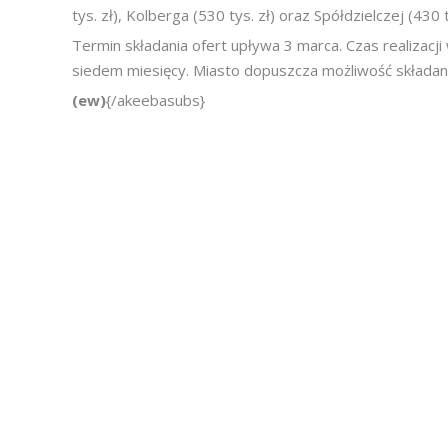
tys. zł), Kolberga (530 tys. zł) oraz Spółdzielczej (430 t
Termin składania ofert upływa 3 marca. Czas realizacj
siedem miesięcy. Miasto dopuszcza możliwość składania
(ew)
{/akeebasubs}