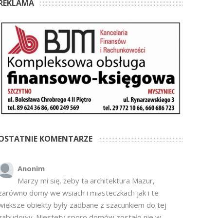
REKLAMA
OSTATNIE KOMENTARZE
Anonim
Marzy mi się, żeby ta architektura Mazur,
zarówno domy we wsiach i miasteczkach jak i te
większe obiekty były zadbane z szacunkiem do tej
zabudowy. Niestety sporo domów zostało nie w