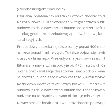
{/akeebasubs}{akeebasubs *}
Dziurawa, połatana nawierzchnia i krzywe chodniki to 
Na rozbudowę ul. Broniewskiego w tegorocznym budżeci
budowę jezdni o nawierzchni bitumicznej o szerokośc
korektę geometrii, przebudowę zjazdów, budowę kanal
kanalizacyjnych.
Przebudowy doczeka się także liczący ponad 400 metró
na nieco ponad 1 mln złotych. Tu także pojawi się naw
kruszywa łamanego. Przewidywana jest również m.in. bu
Bitumiczna nawierzchnia pokryje ok. 470 metrów ul. Kla
uliczne oraz kanalizacja deszczowa i sieć wodno – kan
najdroższe, a jego szacunkowy koszt to 2,4 mln złotyc
Rozbudowy doczeka także liczący blisko 350 metrów f
budowa jezdni o nawierzchni bitumicznej i chodników
budżecie na to zdanie zapisano blisko 1,8 mln złotych.
Nawierzchnie z kostki brukowej oraz chodniki pojawią s