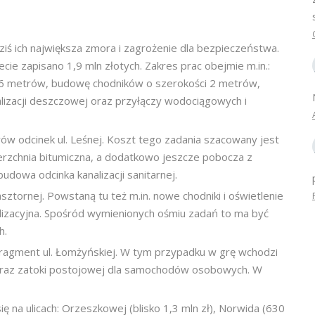
dziś ich największa zmora i zagrożenie dla bezpieczeństwa.
e zapisano 1,9 mln złotych. Zakres prac obejmie m.in.:
i 6 metrów, budowę chodników o szerokości 2 metrów,
izacji deszczowej oraz przyłączy wodociągowych i
w odcinek ul. Leśnej. Koszt tego zadania szacowany jest
ierzchnia bitumiczna, a dodatkowo jeszcze pobocza z
dowa odcinka kanalizacji sanitarnej.
sztornej. Powstaną tu też m.in. nowe chodniki i oświetlenie
alizacyjna. Spośród wymienionych ośmiu zadań to ma być
h.
ragment ul. Łomżyńskiej. W tym przypadku w grę wchodzi
 oraz zatoki postojowej dla samochodów osobowych. W
ię na ulicach: Orzeszkowej (blisko 1,3 mln zł), Norwida (630