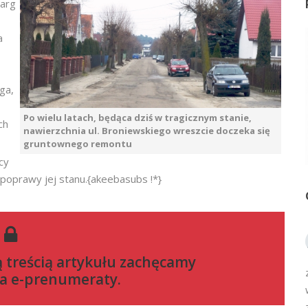
targ
a
ga,
Po wielu latach, będąca dziś w tragicznym stanie,
ch
nawierzchnia ul. Broniewskiego wreszcie doczeka się
gruntownego remontu
cy
ę poprawy jej stanu.{akeebasubs !*}
ą treścią artykułu zachęcamy
a e-prenumeraty
.