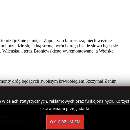
) w celach statystycznych, reklamowych oraz funkcjonalnych. Korzysta
ustawieniami przeglądarki.
zety.
nale płatnicze, usługi IT, wizytówki w lokalnych domenach
OK, ROZUMIEM