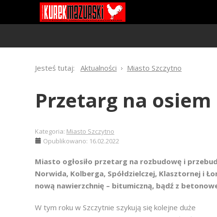
Jesteś tutaj:
Aktualności
Miasto Szczytno
Przetarg na osiem 
Kategoria:
Miasto Szczytno
Opublikowano: 16.02.2022
Miasto ogłosiło przetarg na rozbudowę i przebud
Norwida, Kolberga, Spółdzielczej, Klasztornej i Ł
nową nawierzchnię – bitumiczną, bądź z betonowe
W tym roku w Szczytnie szykują się kolejne duże