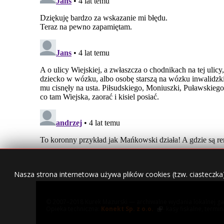
Nasza strona internetowa używa plików cookies (tzw. ciasteczka
© 2007–2018 Kurek Mazurski — archiwalne wydania lokalnej ga
Opieka techniczna:
Konekt Sp. z o.o.
- kasy fiskalne, termi