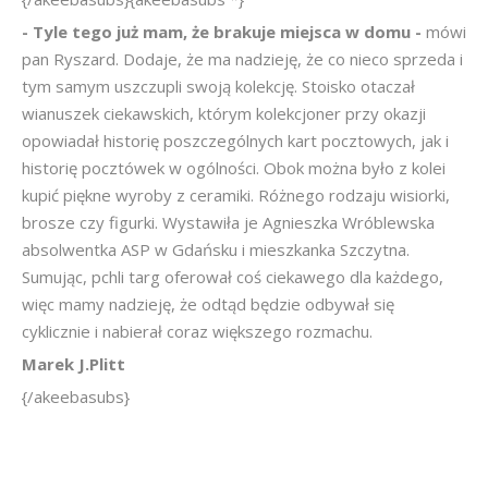
- Tyle tego już mam, że brakuje miejsca w domu -
mówi
pan Ryszard. Dodaje, że ma nadzieję, że co nieco sprzeda i
tym samym uszczupli swoją kolekcję. Stoisko otaczał
wianuszek ciekawskich, którym kolekcjoner przy okazji
opowiadał historię poszczególnych kart pocztowych, jak i
historię pocztówek w ogólności. Obok można było z kolei
kupić piękne wyroby z ceramiki. Różnego rodzaju wisiorki,
brosze czy figurki. Wystawiła je Agnieszka Wróblewska
absolwentka ASP w Gdańsku i mieszkanka Szczytna.
Sumując, pchli targ oferował coś ciekawego dla każdego,
więc mamy nadzieję, że odtąd będzie odbywał się
cyklicznie i nabierał coraz większego rozmachu.
Marek J.Plitt
{/akeebasubs}