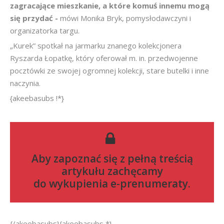
zagracające mieszkanie, a które komuś innemu mogą
się przydać -
mówi Monika Bryk, pomysłodawczyni i
organizatorka targu.
„Kurek” spotkał na jarmarku znanego kolekcjonera
Ryszarda Łopatkę, który oferował m. in. przedwojenne
pocztówki ze swojej ogromnej kolekcji, stare butelki i inne
naczynia.
{akeebasubs !*}
Aby zapoznać się z pełną treścią
artykułu zachęcamy
do
wykupienia e-prenumeraty
.
{/akeebasubs}{akeebasubs *}