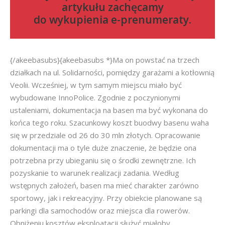
artykułu zachęcamy
do
wykupienia e-prenumeraty
.
{/akeebasubs}{akeebasubs *}Ma on powstać na trzech
działkach na ul. Solidarności, pomiędzy garażami a kotłownią
Veolii. Wcześniej, w tym samym miejscu miało być
wybudowane InnoPolice. Zgodnie z poczynionymi
ustaleniami, dokumentacja na basen ma być wykonana do
końca tego roku. Szacunkowy koszt buodwy basenu waha
się w przedziale od 26 do 30 mln złotych. Opracowanie
dokumentacji ma o tyle duże znaczenie, że będzie ona
potrzebna przy ubieganiu się o środki zewnętrzne. Ich
pozyskanie to warunek realizacji zadania. Według
wstępnych założeń, basen ma mieć charakter zarówno
sportowy, jak i rekreacyjny. Przy obiekcie planowane są
parkingi dla samochodów oraz miejsca dla rowerów.
Obniżeniu kosztów eksploatacji służyć miałoby