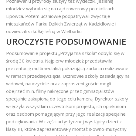
Poznawaniu przyrody służyły też wycieczki. Jesienią
młodzież wybrała się na rajd rowerowy po okolicach
Lipowca. Potem uczniowie podpatrywali zwyczaje
mieszkańców Parku Dzikich Zwierząt w Kadzidłowie i
odwiedzili szkółkę leśną w Wielbarku.
UROCZYSTE PODSUMOWANIE
Podsumowanie projektu „Przyjazna szkoła” odbyło się w
środę 30 kwietnia. Najpierw młodzież przedstawiła
prezentację multimedialną pokazującą zadania realizowane
w ramach przedsięwzięcia. Uczniowie szkoły zasiadający na
widowni, nauczyciele oraz zaproszeni goście mogli
obejrzeć m.in. filmy nakręcone przez gimnazjalistów
specjalnie zakupioną do tego celu kamerą. Dyrektor szkoły
wręczyła wszystkim uczestnikom projektu, ich opiekunom
oraz osobom pomagającym przy jego realizacji specjalne
podziękowania. W części artystycznej wystąpiły dzieci z
klasy III, które zaprezentowały montaż słowno-muzyczny