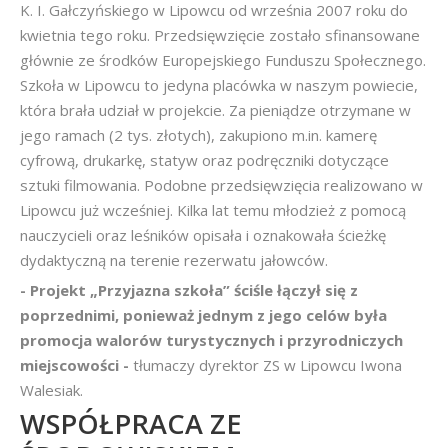
K. I. Gałczyńskiego w Lipowcu od września 2007 roku do
kwietnia tego roku. Przedsięwzięcie zostało sfinansowane
głównie ze środków Europejskiego Funduszu Społecznego.
Szkoła w Lipowcu to jedyna placówka w naszym powiecie,
która brała udział w projekcie. Za pieniądze otrzymane w
jego ramach (2 tys. złotych), zakupiono m.in. kamerę
cyfrową, drukarkę, statyw oraz podręczniki dotyczące
sztuki filmowania. Podobne przedsięwzięcia realizowano w
Lipowcu już wcześniej. Kilka lat temu młodzież z pomocą
nauczycieli oraz leśników opisała i oznakowała ścieżkę
dydaktyczną na terenie rezerwatu jałowców.
- Projekt „Przyjazna szkoła” ściśle łączył się z
poprzednimi, ponieważ jednym z jego celów była
promocja walorów turystycznych i przyrodniczych
miejscowości -
tłumaczy dyrektor ZS w Lipowcu Iwona
Walesiak.
WSPÓŁPRACA ZE