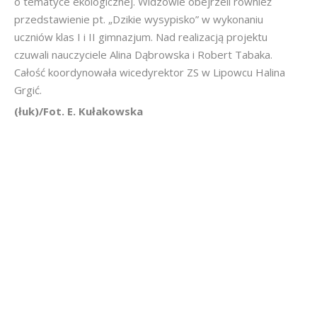
o tematyce ekologicznej. Widzowie obejrzeli również
przedstawienie pt. „Dzikie wysypisko” w wykonaniu
uczniów klas I i II gimnazjum. Nad realizacją projektu
czuwali nauczyciele Alina Dąbrowska i Robert Tabaka.
Całość koordynowała wicedyrektor ZS w Lipowcu Halina
Grgić.
(łuk)/Fot. E. Kułakowska