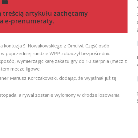
ą treścią artykułu zachęcamy
a e-prenumeraty
.
ka kontuzja S. Nowakowskiego z Omulwi. Część osób
ry w poprzedniej rundzie WPP zobaczył bezpośrednio
posób, wymierzając karę zakazu gry do 10 sierpnia (mecz z
zatem mecze ligowe.
ener Mariusz Korczakowski, dodając, że wyjaśniał już tę
topada, a rywal zostanie wyłoniony w drodze losowania.