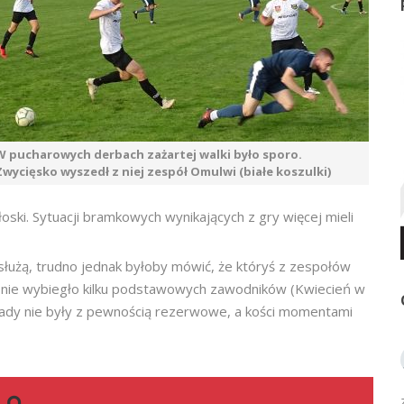
W pucharowych derbach zażartej walki było sporo.
Zwycięsko wyszedł z niej zespół Omulwi (białe koszulki)
łoski. Sytuacji bramkowych wynikających z gry więcej mieli
użą, trudno jednak byłoby mówić, że któryś z zespołów
nie wybiegło kilku podstawowych zawodników (Kwiecień w
kłady nie były z pewnością rezerwowe, a kości momentami