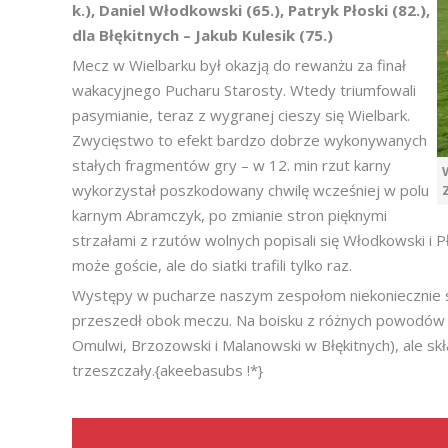
k.), Daniel Włodkowski (65.), Patryk Płoski (82.),
dla Błękitnych – Jakub Kulesik (75.)
Mecz w Wielbarku był okazją do rewanżu za finał
wakacyjnego Pucharu Starosty. Wtedy triumfowali
pasymianie, teraz z wygranej cieszy się Wielbark.
Zwycięstwo to efekt bardzo dobrze wykonywanych
stałych fragmentów gry – w 12. min rzut karny
wykorzystał poszkodowany chwilę wcześniej w polu
karnym Abramczyk, po zmianie stron pięknymi
strzałami z rzutów wolnych popisali się Włodkowski i P
może goście, ale do siatki trafili tylko raz.
Występy w pucharze naszym zespołom niekoniecznie sł
przeszedł obok meczu. Na boisku z różnych powodów 
Omulwi, Brzozowski i Malanowski w Błękitnych), ale s
trzeszczały.{akeebasubs !*}