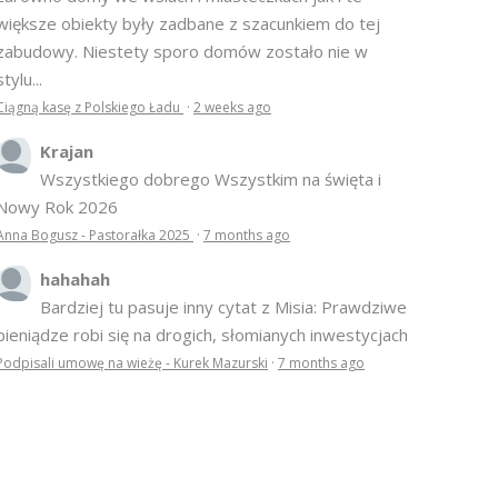
większe obiekty były zadbane z szacunkiem do tej
zabudowy. Niestety sporo domów zostało nie w
stylu...
Ciągną kasę z Polskiego Ładu
·
2 weeks ago
Krajan
Wszystkiego dobrego Wszystkim na święta i
Nowy Rok 2026
Anna Bogusz - Pastorałka 2025
·
7 months ago
hahahah
Bardziej tu pasuje inny cytat z Misia: Prawdziwe
pieniądze robi się na drogich, słomianych inwestycjach
Podpisali umowę na wieżę - Kurek Mazurski
·
7 months ago