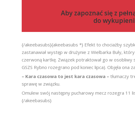
Aby zapoznać się z pełn
do
wykupieni
{/akeebasubs}{akeebasubs *} Efekt to chociażby szyb
zastanawiał występ w drużynie z Wielbarka Buły, któ
czerwoną kartkę. Związek potraktował go w osobliwy s
GSZS Rybno rozegrano pod koniec lipca). Objęła ona 
– Kara czasowa to jest kara czasowa –
tłumaczy tr
sprawę w związku.
Omulew swój następny pucharowy mecz rozegra 11 lis
{/akeebasubs}