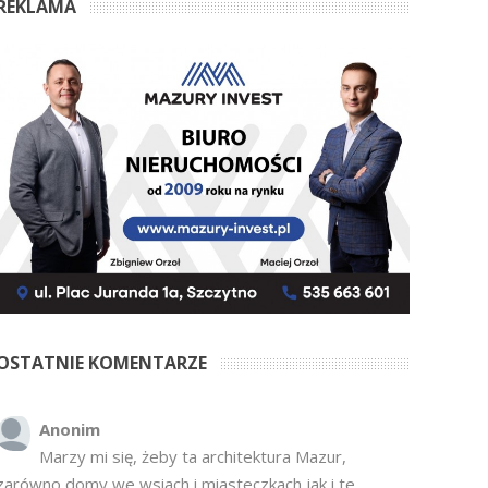
REKLAMA
OSTATNIE KOMENTARZE
Anonim
Marzy mi się, żeby ta architektura Mazur,
zarówno domy we wsiach i miasteczkach jak i te