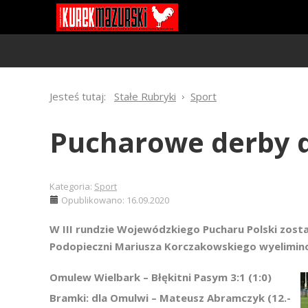
Jesteś tutaj:
Stałe Rubryki
Sport
Pucharowe derby 
Kategoria:
Sport
Opublikowano: 16.09.2020
W III rundzie Wojewódzkiego Pucharu Polski zosta
Podopieczni Mariusza Korczakowskiego wyelimin
Omulew Wielbark – Błękitni Pasym 3:1 (1:0)
Bramki: dla Omulwi – Mateusz Abramczyk (12.-