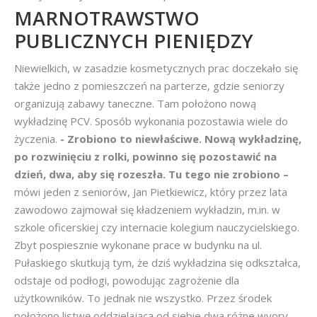
MARNOTRAWSTWO
PUBLICZNYCH PIENIĘDZY
Niewielkich, w zasadzie kosmetycznych prac doczekało się
także jedno z pomieszczeń na parterze, gdzie seniorzy
organizują zabawy taneczne. Tam położono nową
wykładzinę PCV. Sposób wykonania pozostawia wiele do
życzenia.
- Zrobiono to niewłaściwe. Nową wykładzinę,
po rozwinięciu z rolki, powinno się pozostawić na
dzień, dwa, aby się rozeszła. Tu tego nie zrobiono –
mówi jeden z seniorów, Jan Pietkiewicz, który przez lata
zawodowo zajmował się kładzeniem wykładzin, m.in. w
szkole oficerskiej czy internacie kolegium nauczycielskiego.
Zbyt pospiesznie wykonane prace w budynku na ul.
Pułaskiego skutkują tym, że dziś wykładzina się odkształca,
odstaje od podłogi, powodując zagrożenie dla
użytkowników. To jednak nie wszystko. Przez środek
położono listwę oddzielającą od siebie dwa różne wyory