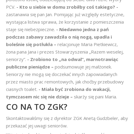
PCV.
- Kto u siebie w domu zrobiłby coś takiego? -
zastanawia się pan Jan. Pomijając już względy estetyczne,
wystająca listwa sprawa, że korzystanie z pomieszczenia
staje się niebezpieczne.
- Niedawno jedna z pań
podczas zabawy zawadziła o nią nogą, upadła i
boleśnie się potłukła –
relacjonuje Maria Pietkiewicz,
żona pana Jana i prezes Stowarzyszenia „Razem weselej,
seniorzy”.
- Zrobiono to „na odwal”, marnotrawiąc
publiczne pieniądze –
podsumowuje jej małżonek.
Seniorzy nie mogą się doczekać innych zapowiadanych
przez miasto prac remontowych, jak choćby przebudowy
ciasnych toalet.
- Miała być zrobiona do wakacji,
tymczasem nic się nie dzieje –
skarży się pani Maria.
CO NA TO ZGK?
Skontaktowaliśmy się z dyrektor ZGK Anetą Gudzbeler, aby
przekazać jej uwagi seniorów.