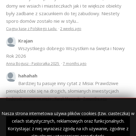
domy we wsiach i miasteczkach jak i te większe obiekty
były zadbane z szacunkiem do tej zabudowy. Niestety
sporo domów zostało nie w stylu...
Ciągną kasę z Polskiego Ładu
·
2 weeks ago
Krajan
Wszystkiego dobrego Wszystkim na święta i Nowy
Rok 2026
Anna Bogusz - Pastorałka 2025
·
7 months ago
hahahah
Bardziej tu pasuje inny cytat z Misia: Prawdziwe
pieniądze robi się na drogich, słomianych inwestycjach
Podpisali umowę na wieżę - Kurek Mazurski
·
7 months ago
Nasza strona internetowa używa plików cookies (tzw. ciasteczka) w
celach statystycznych, reklamowych oraz funkcjonalnych.
Korzystając z niej wyrażasz zgodę na ich używanie, zgodnie z
© 2007–2018 Kurek Mazurski — archiwalne wydania lokalnej
gazety.