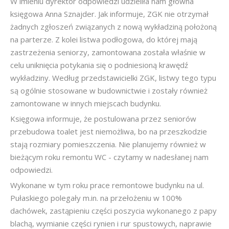
W imieniu dyrektor odpowiedzi udzieliła nam główna
księgowa Anna Sznajder. Jak informuje, ZGK nie otrzymał
żadnych zgłoszeń związanych z nową wykładziną położoną
na parterze. Z kolei listwa podłogowa, do której mają
zastrzeżenia seniorzy, zamontowana została właśnie w
celu uniknięcia potykania się o podniesioną krawędź
wykładziny. Według przedstawicielki ZGK, listwy tego typu
są ogólnie stosowane w budownictwie i zostały również
zamontowane w innych miejscach budynku.
Księgowa informuje, że postulowana przez seniorów
przebudowa toalet jest niemożliwa, bo na przeszkodzie
stają rozmiary pomieszczenia. Nie planujemy również w
bieżącym roku remontu WC - czytamy w nadesłanej nam
odpowiedzi.
Wykonane w tym roku prace remontowe budynku na ul.
Pułaskiego polegały m.in. na przełożeniu w 100%
dachówek, zastąpieniu części poszycia wykonanego z papy
blachą, wymianie części rynien i rur spustowych, naprawie