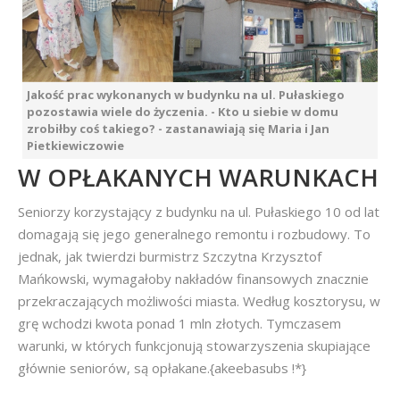
Jakość prac wykonanych w budynku na ul. Pułaskiego
pozostawia wiele do życzenia. - Kto u siebie w domu
zrobiłby coś takiego? - zastanawiają się Maria i Jan
Pietkiewiczowie
W OPŁAKANYCH WARUNKACH
Seniorzy korzystający z budynku na ul. Pułaskiego 10 od lat
domagają się jego generalnego remontu i rozbudowy. To
jednak, jak twierdzi burmistrz Szczytna Krzysztof
Mańkowski, wymagałoby nakładów finansowych znacznie
przekraczających możliwości miasta. Według kosztorysu, w
grę wchodzi kwota ponad 1 mln złotych. Tymczasem
warunki, w których funkcjonują stowarzyszenia skupiające
głównie seniorów, są opłakane.{akeebasubs !*}