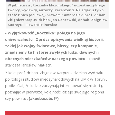
W jubileuszu „Rocznika Mazurskiego” uczestniczyli jego
twórcy, wydawcy, autorzy i recenzenci. Na zdjęciu tylko
cześć z nich (od lewej): Sławomir Ambroziak, prof. dr hab.
Zbigniew Karpus, dr hab. Jan Gancewski, dr hab. Zbigniew
Kudrzycki, Paweł Bielinowicz
-
Wyjątkowość „Rocznika” polega na jego
uniwersalności. Oprócz opisywania wielkiej historii,
takiej jak wojny światowe, bitwy, czy kampanie,
znajdziemy tu historie zwykłych ludzi, dawnych i
obecnych mieszkańców naszego powiatu –
mówił
starosta Jarosław Matłach.
Z kolei prof. dr hab. Zbigniew Karpus – dziekan wydziału
politologii i studiów międzynarodowych na UMK w Toruniu
podkreślał, że ludzie zaczynają interesować się historią,
poznając w pierwszej kolejności dzieje swojego regionu
czy powiatu
.{akeebasubs !*}