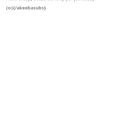
(o){/akeebasubs}