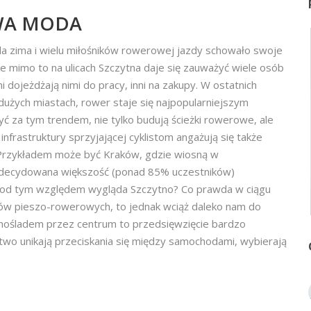
A MODA
da zima i wielu miłośników rowerowej jazdy schowało swoje
le mimo to na ulicach Szczytna daje się zauważyć wiele osób
i dojeżdżają nimi do pracy, inni na zakupy. W ostatnich
dużych miastach, rower staje się najpopularniejszym
yć za tym trendem, nie tylko budują ścieżki rowerowe, ale
nfrastruktury sprzyjającej cyklistom angażują się także
 Przykładem może być Kraków, gdzie wiosną w
decydowana większość (ponad 85% uczestników)
 pod tym względem wygląda Szczytno? Co prawda w ciągu
aków pieszo-rowerowych, to jednak wciąż daleko nam do
nośladem przez centrum to przedsięwzięcie bardzo
two unikają przeciskania się między samochodami, wybierają