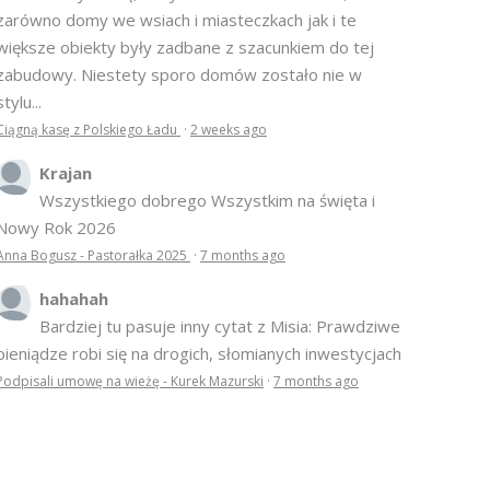
zarówno domy we wsiach i miasteczkach jak i te
większe obiekty były zadbane z szacunkiem do tej
zabudowy. Niestety sporo domów zostało nie w
stylu...
Ciągną kasę z Polskiego Ładu
·
2 weeks ago
Krajan
Wszystkiego dobrego Wszystkim na święta i
Nowy Rok 2026
Anna Bogusz - Pastorałka 2025
·
7 months ago
hahahah
Bardziej tu pasuje inny cytat z Misia: Prawdziwe
pieniądze robi się na drogich, słomianych inwestycjach
Podpisali umowę na wieżę - Kurek Mazurski
·
7 months ago