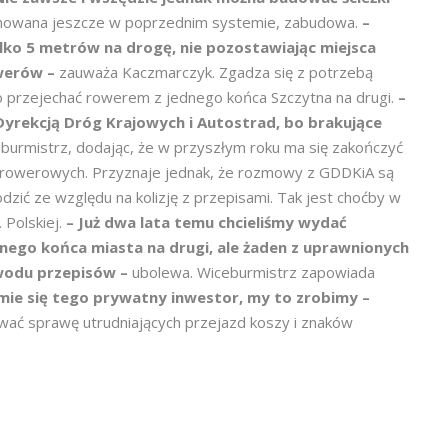
aplanowana jeszcze w poprzednim systemie, zabudowa.
–
lko 5 metrów na drogę, nie pozostawiając miejsca
owerów –
zauważa Kaczmarczyk. Zgadza się z potrzebą
ło przejechać rowerem z jednego końca Szczytna na drugi.
–
yrekcją Dróg Krajowych i Autostrad, bo brakujące
eburmistrz, dodając, że w przyszłym roku ma się zakończyć
k rowerowych. Przyznaje jednak, że rozmowy z GDDKiA są
odzić ze względu na kolizję z przepisami. Tak jest choćby w
 Polskiej.
– Już dwa lata temu chcieliśmy wydać
dnego końca miasta na drugi, ale żaden z uprawnionych
owodu przepisów –
ubolewa. Wiceburmistrz zapowiada
ejmie się tego prywatny inwestor, my to zrobimy –
wać sprawę utrudniających przejazd koszy i znaków