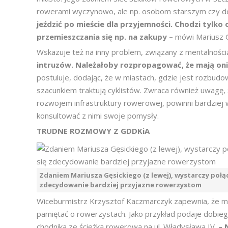
rowerami wyczynowo, ale np. osobom starszym czy d
jeździć po mieście dla przyjemności. Chodzi tylk
przemieszczania się np. na zakupy –
mówi Mariusz G
Wskazuje też na inny problem, związany z mentalnośc
intruzów. Należałoby rozpropagować, że mają oni
postuluje, dodając, że w miastach, gdzie jest rozbud
szacunkiem traktują cyklistów. Zwraca również uwagę
rozwojem infrastruktury rowerowej, powinni bardziej 
konsultować z nimi swoje pomysły.
TRUDNE ROZMOWY Z GDDKiA
Zdaniem Mariusza Gęsickiego (z lewej), wystarczy połącz
zdecydowanie bardziej przyjazne rowerzystom
Wiceburmistrz Krzysztof Kaczmarczyk zapewnia, że mia
pamiętać o rowerzystach. Jako przykład podaje dobie
chodnika ze ścieżką rowerową na ul. Władysława IV.
– 