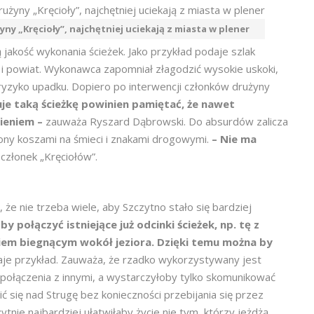
yny „Kręcioły”, najchętniej uciekają z miasta w plener
 jakość wykonania ścieżek. Jako przykład podaje szlak
 powiat. Wykonawca zapomniał złagodzić wysokie uskoki,
ryzyko upadku. Dopiero po interwencji członków drużyny
je taką ścieżkę powinien pamiętać, że nawet
nieniem –
zauważa Ryszard Dąbrowski. Do absurdów zalicza
iony koszami na śmieci i znakami drogowymi.
– Nie ma
członek „Kręciołów”.
 że nie trzeba wiele, aby Szczytno stało się bardziej
y połączyć istniejące już odcinki ścieżek, np. tę z
cinkiem biegnącym wokół jeziora. Dzięki temu można by
je przykład. Zauważa, że rzadko wykorzystywany jest
a połączenia z innymi, a wystarczyłoby tylko skomunikować
się nad Strugę bez konieczności przebijania się przez
nie najbardziej ułatwiłaby życie nie tym, którzy jeżdżą