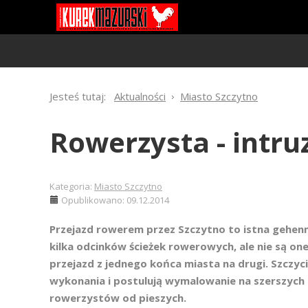
Jesteś tutaj:
Aktualności
Miasto Szczytno
Rowerzysta - intru
Kategoria:
Miasto Szczytno
Opublikowano: 09.12.2014
Przejazd rowerem przez Szczytno to istna gehenn
kilka odcinków ścieżek rowerowych, ale nie są o
przejazd z jednego końca miasta na drugi. Szczyc
wykonania i postulują wymalowanie na szerszych
rowerzystów od pieszych.