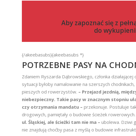
Aby zapoznać się z pełn
do
wykupieni
{/akeebasubs}{akeebasubs *}
POTRZEBNE PASY NA CHOD
Zdaniem Ryszarda Dąbrowskiego, członka działającej o
sytuacji byłoby namalowanie na szerszych chodnikach, n
pieszych od rowerzystów.
– Przejazd jezdnią, międ
niebezpieczny. Takie pasy w znacznym stopniu uł
czy otrzymania mandatu –
przekonuje. Postuluje ta
drogowych, pamiętały o budowie ścieżek rowerowych
ul. Śląskiej, ale ścieżki tam nie ma –
ubolewa. Dziwi g
nie znajdują choćby pasa z myślą o budowie infrastruk