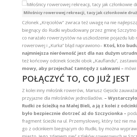
Miłośnicy rowerowej rekreacji, tacy jak członkowie druż
Członek „Kręciołów” zwraca też uwagę na nie najlepszą
biegnący do Rudki wybudowany przez gminę Szczytno i
co narażało rowerzystów na uszkodzenie pojazdu lub 
rowerowej i „Kurka” błąd naprawiono–
Ktoś, kto budu
najmniejsza nierówność jest dla nas dużym utrud
też końcowy odcinek ścieżki obok „Kauflandu”, zastaw
mowy, aby przejechać tamtędy z sakwami –
mówi 
POŁĄCZYĆ TO, CO JUŻ JEST
Z kolei inny miłośnik rowerów, Mariusz Gęsicki zauważa,
przyjazne dla miłośników jednośladów.
– Wystarczyłob
Rudki ze ścieżką na Małej Bieli, a ją z kolei z od
było bezpiecznie dotrzeć aż do Szczycionka –
poda
fragment ścieżki na ul. Przemysłowej, który też nie m
go z odcinkiem biegnącym do Rudki, by można wyprawić 
miasto. Jego zdaniem sieć szlaków rowerowych w Szczyt