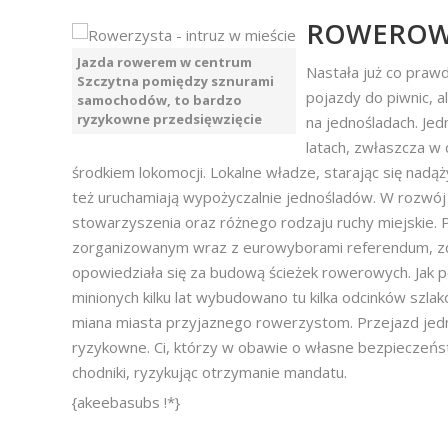
ROWEROW
Jazda rowerem w centrum
Nastała już co praw
Szczytna pomiędzy sznurami
pojazdy do piwnic, a
samochodów, to bardzo
ryzykowne przedsięwzięcie
na jednośladach. Jedn
latach, zwłaszcza w 
środkiem lokomocji. Lokalne władze, starając się nadąż
też uruchamiają wypożyczalnie jednośladów. W rozwój i
stowarzyszenia oraz różnego rodzaju ruchy miejskie.
zorganizowanym wraz z eurowyborami referendum, z
opowiedziała się za budową ścieżek rowerowych. Jak
minionych kilku lat wybudowano tu kilka odcinków szl
miana miasta przyjaznego rowerzystom. Przejazd jed
ryzykowne. Ci, którzy w obawie o własne bezpieczeńs
chodniki, ryzykując otrzymanie mandatu.
{akeebasubs !*}