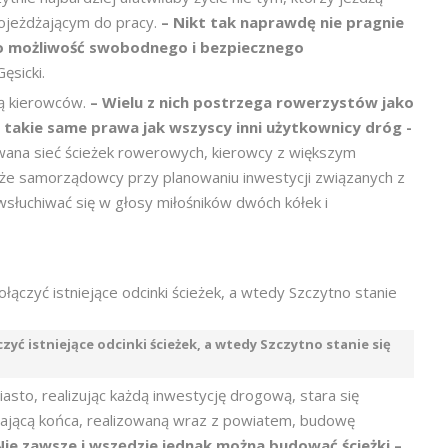
ojeżdżającym do pracy.
– Nikt tak naprawdę nie pragnie
o o możliwość swobodnego i bezpiecznego
ęsicki.
ią kierowców.
– Wielu z nich postrzega rowerzystów jako
 takie same prawa jak wszyscy inni użytkownicy dróg -
owana sieć ścieżek rowerowych, kierowcy z większym
, że samorządowcy przy planowaniu inwestycji związanych z
wsłuchiwać się w głosy miłośników dwóch kółek i
yć istniejące odcinki ścieżek, a wtedy Szczytno stanie się
sto, realizując każdą inwestycję drogową, stara się
gającą końca, realizowaną wraz z powiatem, budowę
Nie zawsze i wszędzie jednak można budować ścieżki –