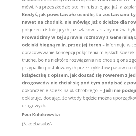
mówi. Na przeszkodzie stoi m.in. istniejąca już, a z
Kiedyś, jak powstawało osiedle, to zostawiano ty
nawet na chodnik, nie mówiąc już o ścieżce dla r
połączenia istniejących już szlaków tak, aby można by
Prowadzimy w tej sprawie rozmowy z Generalną D
odcinki biegną m.in. przez jej teren –
informuje wic
opracowywanie koncepcji połączenia miejskich ścieże
trudne, bo na niektóre rozwiązania nie chce się ona zg
przypadku postulowanych przez cyklistów pasów na ul.
książeczkę z opisem, jak dostać się rowerem z je
drogowców nie chciał się pod tym podpisać z p
dokończenie ścieżki na ul. Chrobrego.
– Jeśli nie pod
deklaruje, dodając, że wtedy będzie można uporządko
drogowych.
Ewa Kułakowska
{/akeebasubs}