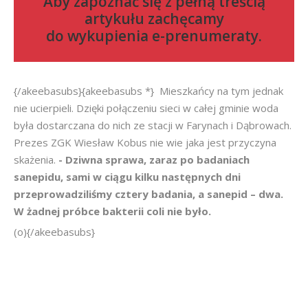
Aby zapoznać się z pełną treścią
artykułu zachęcamy
do
wykupienia e-prenumeraty
.
{/akeebasubs}{akeebasubs *} Mieszkańcy na tym jednak
nie ucierpieli. Dzięki połączeniu sieci w całej gminie woda
była dostarczana do nich ze stacji w Farynach i Dąbrowach.
Prezes ZGK Wiesław Kobus nie wie jaka jest przyczyna
skażenia.
- Dziwna sprawa, zaraz po badaniach
sanepidu, sami w ciągu kilku następnych dni
przeprowadziliśmy cztery badania, a sanepid – dwa.
W żadnej próbce bakterii coli nie było.
(o){/akeebasubs}