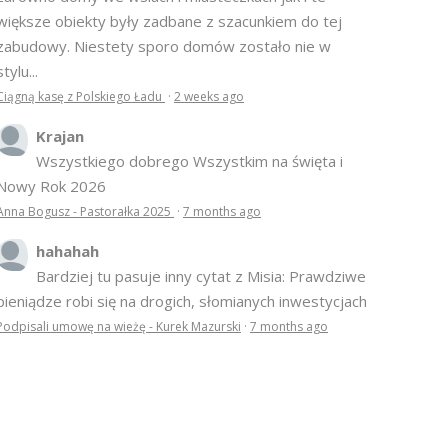
większe obiekty były zadbane z szacunkiem do tej
zabudowy. Niestety sporo domów zostało nie w
stylu...
Ciągną kasę z Polskiego Ładu
·
2 weeks ago
Krajan
Wszystkiego dobrego Wszystkim na święta i
Nowy Rok 2026
Anna Bogusz - Pastorałka 2025
·
7 months ago
hahahah
Bardziej tu pasuje inny cytat z Misia: Prawdziwe
pieniądze robi się na drogich, słomianych inwestycjach
Podpisali umowę na wieżę - Kurek Mazurski
·
7 months ago