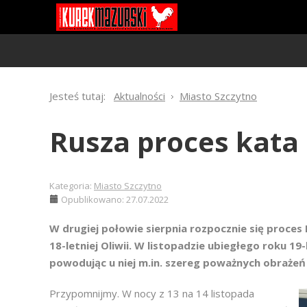
Jesteś tutaj:
Aktualności
Miasto Szczytno
Rusza proces kata 
Kategoria:
Miasto Szczytno
Opublikowano: 27.07.2022
W drugiej połowie sierpnia rozpocznie się proce
18-letniej Oliwii. W listopadzie ubiegłego roku 1
powodując u niej m.in. szereg poważnych obrażeń
Przypomnijmy. W nocy z 13 na 14 listopada