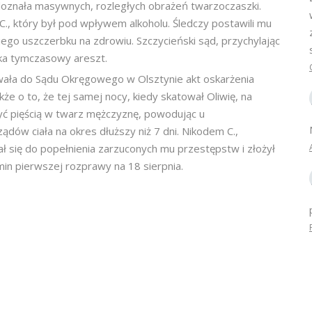
doznała masywnych, rozległych obrażeń twarzoczaszki.
 C., który był pod wpływem alkoholu. Śledczy postawili mu
ego uszczerbku na zdrowiu. Szczycieński sąd, przychylając
ka tymczasowy areszt.
wała do Sądu Okręgowego w Olsztynie akt oskarżenia
e o to, że tej samej nocy, kiedy skatował Oliwię, na
zyć pięścią w twarz mężczyznę, powodując u
dów ciała na okres dłuższy niż 7 dni. Nikodem C.,
ł się do popełnienia zarzuconych mu przestępstw i złożył
in pierwszej rozprawy na 18 sierpnia.