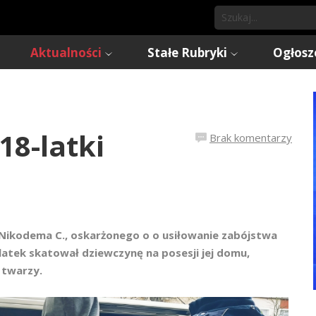
Aktualności
Stałe Rubryki
Ogłosz
18-latki
Brak komentarzy
s Nikodema C., oskarżonego o o usiłowanie zabójstwa
9-latek skatował dziewczynę na posesji jej domu,
 twarzy.