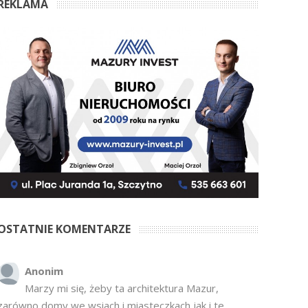
REKLAMA
OSTATNIE KOMENTARZE
Anonim
Marzy mi się, żeby ta architektura Mazur,
zarówno domy we wsiach i miasteczkach jak i te