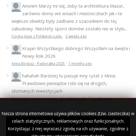
Anonim
Marzy mi się, żeby ta architektura Mazur,
zarówno domy we wsiach i miasteczkach jak i te
większe obiekty były zadbane z szacunkiem do tej
zabudowy. Niestety sporo domów zostało nie w stylu...
Ciągną kasę z Polskiego Ładu
·
2 weeks ago
Krajan
Wszystkiego dobrego Wszystkim na święta i
Nowy Rok 2026
Anna Bogusz - Pastorałka 2025
·
7 months ago
hahahah
Bardziej tu pasuje inny cytat z Misia:
Prawdziwe pieniądze robi się na drogich,
słomianych inwestycjach
Podpisali umowę na wieżę - Kurek Mazurski
·
7 months ago
Nasza strona internetowa używa plików cookies (tzw. ciasteczka) w
celach statystycznych, reklamowych oraz funkcjonalnych.
Korzystając z niej wyrażasz zgodę na ich używanie, zgodnie z
© 2007–2018 Kurek Mazurski — archiwalne wydania lokalnej
gazety.