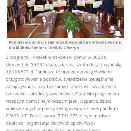
Podpisanie umów z samorządowcami na dofinansowanie
dla Klubów Senior+, WMUW Olsztyn
Z programu „Posiłek w szkole i w domu” w 2020 r.
skorzystało 59.262 osób, a łączna kwota dotacji wynosiła
32.185.577 zł. Fundusze te przeznaczono głównie na
przygotowywanie posiłków, świadczenia pieniężne na
zakup żywności, czy też samych posiłków i świadczenia
rzeczowe – produkty żywieniowe. Ostatnim programem
niosącym pomoc najmłodszym jest „Wsparcie dzieci
umieszczonych w pieczy zastępczej w okresie pandemii
COVID-19”. Dzięki kwocie 7.741.973 zł było możliwe
działanie i organizacja placówek opiekuńczo-
wychowawczych, opiekuńczo-terapeutycznych,