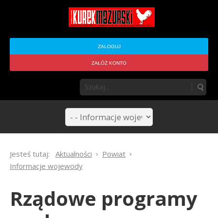
ZALOGUJ
ZAŁÓŻ KONTO
Jesteś tutaj:
Aktualności
Powiat
Informacje wojewody
Rządowe programy