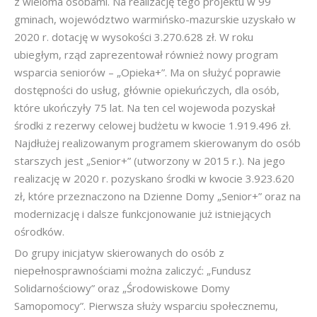
z wieloma osobami. Na realizację tego projektu w 99
gminach, województwo warmińsko-mazurskie uzyskało w
2020 r. dotację w wysokości 3.270.628 zł. W roku
ubiegłym, rząd zaprezentował również nowy program
wsparcia seniorów – „Opieka+”. Ma on służyć poprawie
dostępności do usług, głównie opiekuńczych, dla osób,
które ukończyły 75 lat. Na ten cel wojewoda pozyskał
środki z rezerwy celowej budżetu w kwocie 1.919.496 zł.
Najdłużej realizowanym programem skierowanym do osób
starszych jest „Senior+” (utworzony w 2015 r.). Na jego
realizację w 2020 r. pozyskano środki w kwocie 3.923.620
zł, które przeznaczono na Dzienne Domy „Senior+” oraz na
modernizację i dalsze funkcjonowanie już istniejących
ośrodków.
Do grupy inicjatyw skierowanych do osób z
niepełnosprawnościami można zaliczyć: „Fundusz
Solidarnościowy” oraz „Środowiskowe Domy
Samopomocy”. Pierwsza służy wsparciu społecznemu,