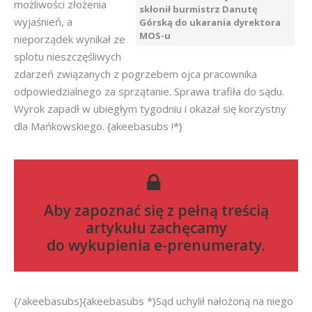
możliwości złożenia
skłonił burmistrz Danutę
wyjaśnień, a
Górską do ukarania dyrektora
MOS-u
nieporządek wynikał ze
splotu nieszczęśliwych
zdarzeń związanych z pogrzebem ojca pracownika
odpowiedzialnego za sprzątanie. Sprawa trafiła do sądu.
Wyrok zapadł w ubiegłym tygodniu i okazał się korzystny
dla Mańkowskiego. {akeebasubs !*}
Aby zapoznać się z pełną treścią
artykułu zachęcamy
do
wykupienia e-prenumeraty
.
{/akeebasubs}{akeebasubs *}Sąd uchylił nałożoną na niego