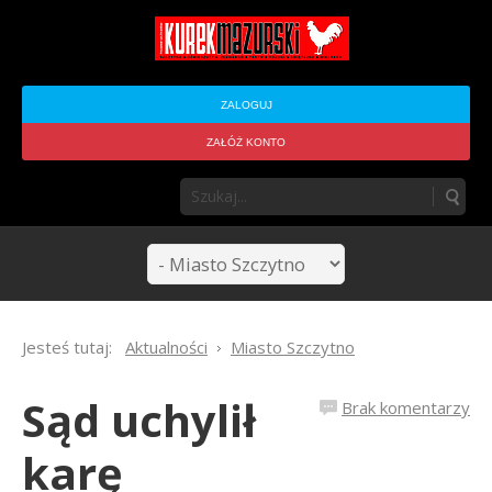
ZALOGUJ
ZAŁÓŻ KONTO
Jesteś tutaj:
Aktualności
Miasto Szczytno
Sąd uchylił
Brak komentarzy
karę