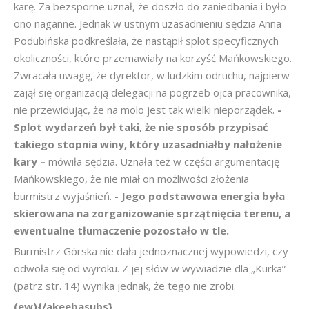
karę. Za bezsporne uznał, że doszło do zaniedbania i było
ono naganne. Jednak w ustnym uzasadnieniu sędzia Anna
Podubińska podkreślała, że nastąpił splot specyficznych
okoliczności, które przemawiały na korzyść Mańkowskiego.
Zwracała uwagę, że dyrektor, w ludzkim odruchu, najpierw
zajął się organizacją delegacji na pogrzeb ojca pracownika,
nie przewidując, że na molo jest tak wielki nieporządek.
-
Splot wydarzeń był taki, że nie sposób przypisać
takiego stopnia winy, który uzasadniałby nałożenie
kary –
mówiła sędzia. Uznała też w części argumentację
Mańkowskiego, że nie miał on możliwości złożenia
burmistrz wyjaśnień.
- Jego podstawowa energia była
skierowana na zorganizowanie sprzątnięcia terenu, a
ewentualne tłumaczenie pozostało w tle.
Burmistrz Górska nie dała jednoznacznej wypowiedzi, czy
odwoła się od wyroku. Z jej słów w wywiadzie dla „Kurka”
(patrz str. 14) wynika jednak, że tego nie zrobi.
(ew){/akeebasubs}