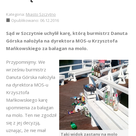
Kategoria:
Miasto Szczytno
Opublikowano: 06.12.2016
Sąd w Szczytnie uchylił karę, którą burmistrz Danuta
Górska nałożyła na dyrektora MOS-u Krzysztofa
Mańkowskiego za bałagan na molo.
Przypomnijmy. We
wrześniu burmistrz
Danuta Górska nałożyła
na dyrektora MOS-u
Krzysztofa
Mańkowskiego karę
upomnienia za bałagan
na molo. Ten nie zgodził
się z jej decyzją,
uznając, że nie miał
Taki widok zastany na molo