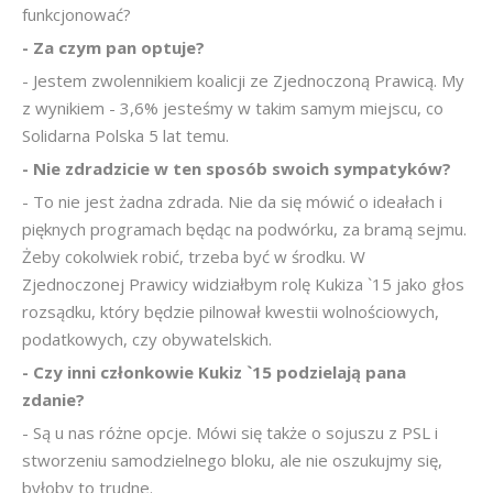
funkcjonować?
- Za czym pan optuje?
- Jestem zwolennikiem koalicji ze Zjednoczoną Prawicą. My
z wynikiem - 3,6% jesteśmy w takim samym miejscu, co
Solidarna Polska 5 lat temu.
- Nie zdradzicie w ten sposób swoich sympatyków?
- To nie jest żadna zdrada. Nie da się mówić o ideałach i
pięknych programach będąc na podwórku, za bramą sejmu.
Żeby cokolwiek robić, trzeba być w środku. W
Zjednoczonej Prawicy widziałbym rolę Kukiza `15 jako głos
rozsądku, który będzie pilnował kwestii wolnościowych,
podatkowych, czy obywatelskich.
- Czy inni członkowie Kukiz `15 podzielają pana
zdanie?
- Są u nas różne opcje. Mówi się także o sojuszu z PSL i
stworzeniu samodzielnego bloku, ale nie oszukujmy się,
byłoby to trudne.