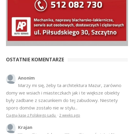
OSTATNIE KOMENTARZE
Anonim
Marzy mi się, żeby ta architektura Mazur, zarówno
domy we wsiach i miasteczkach jak i te większe obiekty
były zadbane z szacunkiem do tej zabudowy. Niestety
sporo domów zostało nie w stylu...
Ciągną kasę z Polskiego Ładu
·
2 weeks ago
Krajan