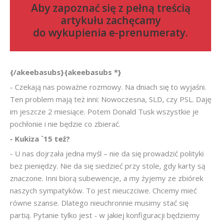
Aby zapoznać się z pełną treścią
artykułu zachęcamy
do
wykupienia e-prenumeraty
.
{/akeebasubs}{akeebasubs *}
- Czekają nas poważne rozmowy. Na dniach się to wyjaśni.
Ten problem mają też inni: Nowoczesna, SLD, czy PSL. Daję
im jeszcze 2 miesiące. Potem Donald Tusk wszystkie je
pochłonie i nie będzie co zbierać.
- Kukiza `15 też?
- U nas dojrzała jedna myśl – nie da się prowadzić polityki
bez pieniędzy. Nie da się siedzieć przy stole, gdy karty są
znaczone. Inni biorą subewencje, a my żyjemy ze zbiórek
naszych sympatyków. To jest nieuczciwe. Chcemy mieć
równe szanse. Dlatego nieuchronnie musimy stać się
partią. Pytanie tylko jest - w jakiej konfiguracji będziemy