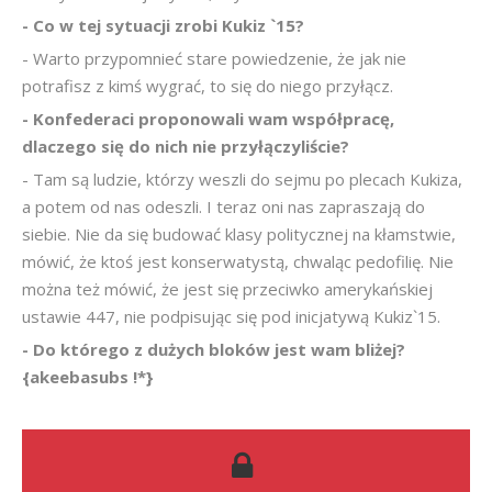
- Co w tej sytuacji zrobi Kukiz `15?
- Warto przypomnieć stare powiedzenie, że jak nie
potrafisz z kimś wygrać, to się do niego przyłącz.
- Konfederaci proponowali wam współpracę,
dlaczego się do nich nie przyłączyliście?
- Tam są ludzie, którzy weszli do sejmu po plecach Kukiza,
a potem od nas odeszli. I teraz oni nas zapraszają do
siebie. Nie da się budować klasy politycznej na kłamstwie,
mówić, że ktoś jest konserwatystą, chwaląc pedofilię. Nie
można też mówić, że jest się przeciwko amerykańskiej
ustawie 447, nie podpisując się pod inicjatywą Kukiz`15.
- Do którego z dużych bloków jest wam bliżej?
{akeebasubs !*}