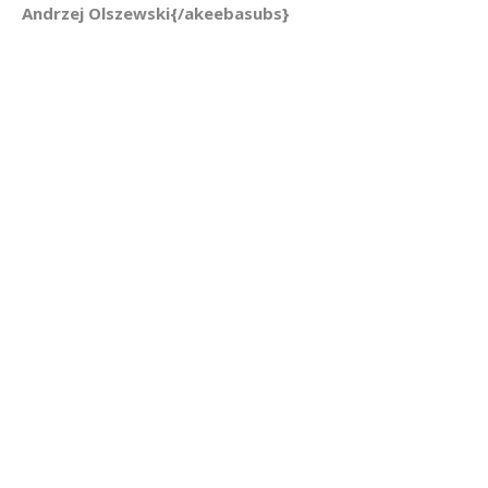
Andrzej Olszewski{/akeebasubs}