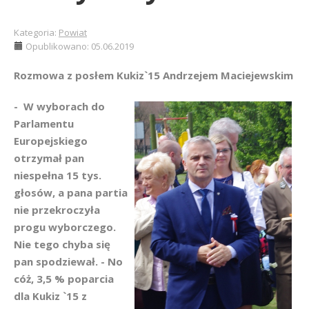
Kategoria:
Powiat
Opublikowano: 05.06.2019
Rozmowa z posłem Kukiz`15 Andrzejem Maciejewskim
- W wyborach do
Parlamentu
Europejskiego
otrzymał pan
niespełna 15 tys.
głosów, a pana partia
nie przekroczyła
progu wyborczego.
Nie tego chyba się
pan spodziewał. - No
cóż, 3,5 % poparcia
dla Kukiz `15 z