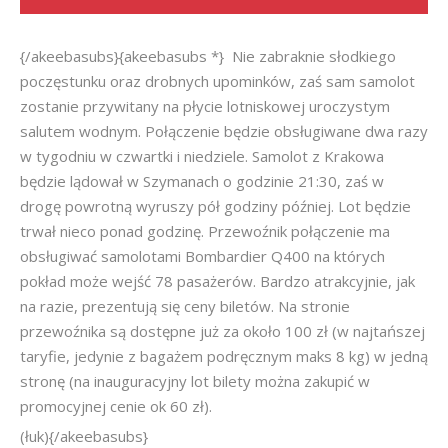
{/akeebasubs}{akeebasubs *} Nie zabraknie słodkiego
poczęstunku oraz drobnych upominków, zaś sam samolot
zostanie przywitany na płycie lotniskowej uroczystym
salutem wodnym. Połączenie będzie obsługiwane dwa razy
w tygodniu w czwartki i niedziele. Samolot z Krakowa
będzie lądował w Szymanach o godzinie 21:30, zaś w
drogę powrotną wyruszy pół godziny później. Lot będzie
trwał nieco ponad godzinę. Przewoźnik połączenie ma
obsługiwać samolotami Bombardier Q400 na których
pokład może wejść 78 pasażerów. Bardzo atrakcyjnie, jak
na razie, prezentują się ceny biletów. Na stronie
przewoźnika są dostępne już za około 100 zł (w najtańszej
taryfie, jedynie z bagażem podręcznym maks 8 kg) w jedną
stronę (na inauguracyjny lot bilety można zakupić w
promocyjnej cenie ok 60 zł).
(łuk){/akeebasubs}