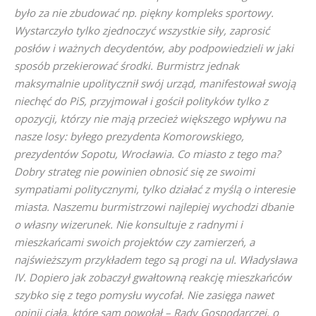
było za nie zbudować np. piękny kompleks sportowy.
Wystarczyło tylko zjednoczyć wszystkie siły, zaprosić
posłów i ważnych decydentów, aby podpowiedzieli w jaki
sposób przekierować środki. Burmistrz jednak
maksymalnie upolitycznił swój urząd, manifestował swoją
niechęć do PiS, przyjmował i gościł polityków tylko z
opozycji, którzy nie mają przecież większego wpływu na
nasze losy: byłego prezydenta Komorowskiego,
prezydentów Sopotu, Wrocławia. Co miasto z tego ma?
Dobry strateg nie powinien obnosić się ze swoimi
sympatiami politycznymi, tylko działać z myślą o interesie
miasta. Naszemu burmistrzowi najlepiej wychodzi dbanie
o własny wizerunek. Nie konsultuje z radnymi i
mieszkańcami swoich projektów czy zamierzeń, a
najświeższym przykładem tego są progi na ul. Władysława
IV. Dopiero jak zobaczył gwałtowną reakcję mieszkańców
szybko się z tego pomysłu wycofał. Nie zasięga nawet
opinii ciała, które sam powołał – Rady Gospodarczej, o