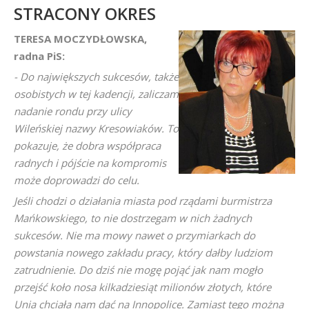
STRACONY OKRES
TERESA MOCZYDŁOWSKA,
radna PiS:
- Do największych sukcesów, także
osobistych w tej kadencji, zaliczam
nadanie rondu przy ulicy
Wileńskiej nazwy Kresowiaków. To
pokazuje, że dobra współpraca
radnych i pójście na kompromis
może doprowadzi do celu.
Jeśli chodzi o działania miasta pod rządami burmistrza
Mańkowskiego, to nie dostrzegam w nich żadnych
sukcesów. Nie ma mowy nawet o przymiarkach do
powstania nowego zakładu pracy, który dałby ludziom
zatrudnienie. Do dziś nie mogę pojąć jak nam mogło
przejść koło nosa kilkadziesiąt milionów złotych, które
Unia chciała nam dać na Innopolice. Zamiast tego można