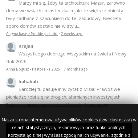
Anonim
Marzy mi się, żeby ta architektura Mazur, zarówno
domy we wsiach i miasteczkach jak i te większe obiekty
były zadbane z szacunkiem do tej zabudowy. Niestety
sporo domów zostało nie w stylu...
Ciągną kasę z Polskiego Ładu
·
2 weeks ago
Krajan
Wszystkiego dobrego Wszystkim na święta i Nowy
Rok 2026
Anna Bogusz - Pastorałka 2025
·
7 months ago
hahahah
Bardziej tu pasuje inny cytat z Misia: Prawdziwe
pieniądze robi się na drogich, słomianych inwestycjach
Podpisali umowę na wieżę - Kurek Mazurski
·
7 months ago
Nasza strona internetowa używa plików cookies (tzw. ciasteczka) w
celach statystycznych, reklamowych oraz funkcjonalnych.
Korzystając z niej wyrażasz zgodę na ich używanie, zgodnie z