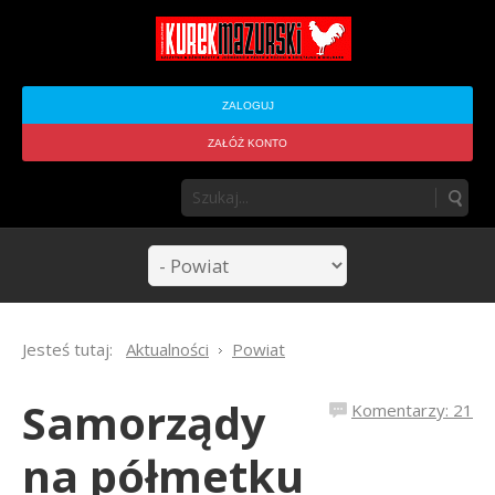
ZALOGUJ
ZAŁÓŻ KONTO
Jesteś tutaj:
Aktualności
Powiat
Samorządy
Komentarzy: 21
na półmetku