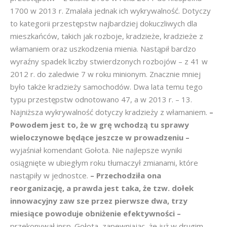
1700 w 2013 r. Zmalała jednak ich wykrywalność. Dotyczy
to kategorii przestępstw najbardziej dokuczliwych dla
mieszkańców, takich jak rozboje, kradzieże, kradzieże z
włamaniem oraz uszkodzenia mienia. Nastąpił bardzo
wyraźny spadek liczby stwierdzonych rozbojów – z 41 w
2012 r. do zaledwie 7 w roku minionym. Znacznie mniej
było także kradzieży samochodów. Dwa lata temu tego
typu przestępstw odnotowano 47, a w 2013 r. – 13.
Najniższa wykrywalność dotyczy kradzieży z włamaniem.
–
Powodem jest to, że w grę wchodzą tu sprawy
wieloczynowe będące jeszcze w prowadzeniu –
wyjaśniał komendant Gołota. Nie najlepsze wyniki
osiągnięte w ubiegłym roku tłumaczył zmianami, które
nastąpiły w jednostce.
– Przechodziła ona
reorganizację, a prawda jest taka, że tzw. dołek
innowacyjny zaw
sze przez pierwsze dwa, trzy
miesiące powoduje obniżenie efektywności –
przekonywał insp. Gołota, zapewniając, że już w drugim