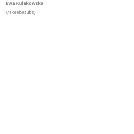
Ewa Kułakowska
{/akeebasubs}