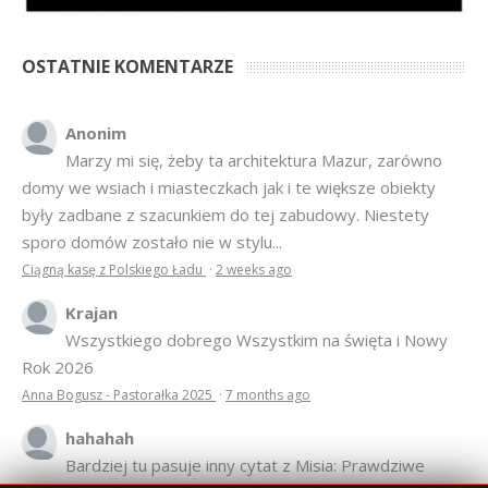
OSTATNIE KOMENTARZE
Anonim
Marzy mi się, żeby ta architektura Mazur, zarówno
domy we wsiach i miasteczkach jak i te większe obiekty
były zadbane z szacunkiem do tej zabudowy. Niestety
sporo domów zostało nie w stylu...
Ciągną kasę z Polskiego Ładu
·
2 weeks ago
Krajan
Wszystkiego dobrego Wszystkim na święta i Nowy
Rok 2026
Anna Bogusz - Pastorałka 2025
·
7 months ago
hahahah
Bardziej tu pasuje inny cytat z Misia: Prawdziwe