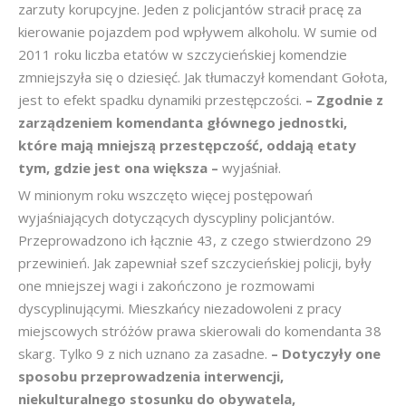
zarzuty korupcyjne. Jeden z policjantów stracił pracę za
kierowanie pojazdem pod wpływem alkoholu. W sumie od
2011 roku liczba etatów w szczycieńskiej komendzie
zmniejszyła się o dziesięć. Jak tłumaczył komendant Gołota,
jest to efekt spadku dynamiki przestępczości.
– Zgodnie z
zarządzeniem komendanta głównego jednostki,
które mają mniejszą przestępczość, oddają etaty
tym, gdzie jest ona większa –
wyjaśniał.
W minionym roku wszczęto więcej postępowań
wyjaśniających dotyczących dyscypliny policjantów.
Przeprowadzono ich łącznie 43, z czego stwierdzono 29
przewinień. Jak zapewniał szef szczycieńskiej policji, były
one mniejszej wagi i zakończono je rozmowami
dyscyplinującymi. Mieszkańcy niezadowoleni z pracy
miejscowych stróżów prawa skierowali do komendanta 38
skarg. Tylko 9 z nich uznano za zasadne.
– Dotyczyły one
sposobu przeprowadzenia interwencji,
niekulturalnego stosunku do obywatela,