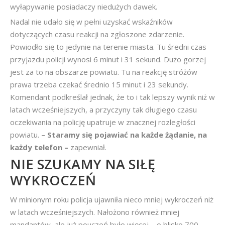
wyłapywanie posiadaczy niedużych dawek.
Nadal nie udało się w pełni uzyskać wskaźników
dotyczących czasu reakcji na zgłoszone zdarzenie.
Powiodło się to jedynie na terenie miasta. Tu średni czas
przyjazdu policji wynosi 6 minut i 31 sekund. Dużo gorzej
jest za to na obszarze powiatu. Tu na reakcję stróżów
prawa trzeba czekać średnio 15 minut i 23 sekundy.
Komendant podkreślał jednak, że to i tak lepszy wynik niż w
latach wcześniejszych, a przyczyny tak długiego czasu
oczekiwania na policję upatruje w znacznej rozległości
powiatu.
– Staramy się pojawiać na każde żądanie, na
każdy telefon –
zapewniał.
NIE SZUKAMY NA SIŁĘ
WYKROCZEŃ
W minionym roku policja ujawniła nieco mniej wykroczeń niż
w latach wcześniejszych. Nałożono również mniej
mandantów, ale już pouczeń było więcej – o blisko 700.
–