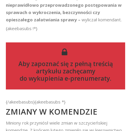
nieprawidłowo przeprowadzonego postępowania w
sprawach o wykroczenia, bezczynności czy
opieszałego załatwiania sprawy –
wyliczał komendant.
{akeebasubs !*}
Aby zapoznać się z pełną treścią
artykułu zachęcamy
do
wykupienia e-prenumeraty
.
{/akeebasubs}{akeebasubs *}
ZMIANY W KOMENDZIE
Miniony rok przyniósł wiele zmian w szczycieńskiej
komendzie. Z końcem lutego zmieniło się jej kierownictwo,