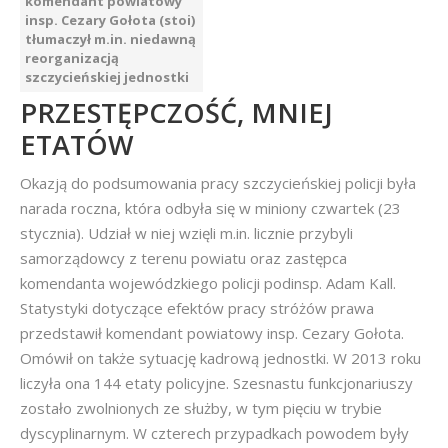
komendant powiatowy
insp. Cezary Gołota (stoi)
tłumaczył m.in. niedawną
reorganizacją
szczycieńskiej jednostki
PRZESTĘPCZOŚĆ, MNIEJ
ETATÓW
Okazją do podsumowania pracy szczycieńskiej policji była
narada roczna, która odbyła się w miniony czwartek (23
stycznia). Udział w niej wzięli m.in. licznie przybyli
samorządowcy z terenu powiatu oraz zastępca
komendanta wojewódzkiego policji podinsp. Adam Kall.
Statystyki dotyczące efektów pracy stróżów prawa
przedstawił komendant powiatowy insp. Cezary Gołota.
Omówił on także sytuację kadrową jednostki. W 2013 roku
liczyła ona 144 etaty policyjne. Szesnastu funkcjonariuszy
zostało zwolnionych ze służby, w tym pięciu w trybie
dyscyplinarnym. W czterech przypadkach powodem były