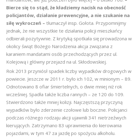
Bierze się to stąd, że kładziemy nacisk na obecność
policjantów, działanie prewencyjne, a nie szukanie na
siłę wykroczeń –
tłumaczył insp. Gołota. Przypomnijmy
jednak, że nie wszystkie te działania policji mieszkańcy
odbierali pozytywnie. Z krytyką spotkała się prowadzona w
okolicy świąt Bożego Narodzenia akcja związana z
karaniem mandatami osób przechodzących przez ul.
Kolejową i główny przejazd na ul. Skłodowskiej.
Rok 2013 przyniósł spadek liczby wypadków drogowych w
powiecie. Jeszcze w 2011 r. było ich 102, w minionym – 89.
Odnotowano 8 ofiar śmiertelnych, o dwie mniej niż rok
wcześniej. Spadła także liczba rannych – ze 120 do 109.
Stwierdzono także mniej kolizji. Najczęstszą przyczyną
wypadków było zderzenie czołowe lub boczne. Policjanci
podczas różnego rodzaju akcji ujawnili 341 nietrzeźwych
kierujących. Zatrzymano 83 uprawnienia do kierowania
pojazdami, w tym 47 za jazdę po spożyciu alkoholu.