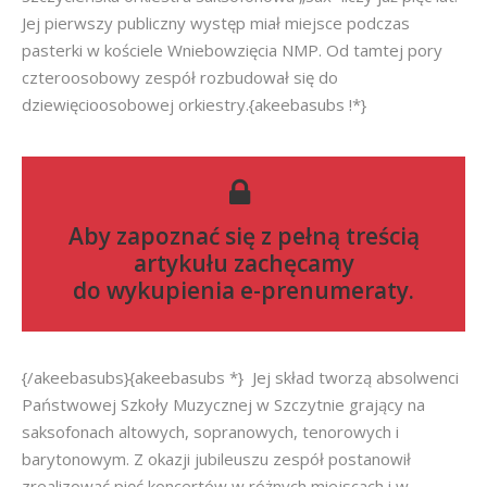
Jej pierwszy publiczny występ miał miejsce podczas
pasterki w kościele Wniebowzięcia NMP. Od tamtej pory
czteroosobowy zespół rozbudował się do
dziewięcioosobowej orkiestry.{akeebasubs !*}
Aby zapoznać się z pełną treścią
artykułu zachęcamy
do
wykupienia e-prenumeraty
.
{/akeebasubs}{akeebasubs *} Jej skład tworzą absolwenci
Państwowej Szkoły Muzycznej w Szczytnie grający na
saksofonach altowych, sopranowych, tenorowych i
barytonowym. Z okazji jubileuszu zespół postanowił
zrealizować pięć koncertów w różnych miejscach i w