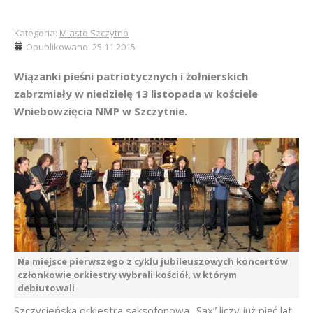
Kategoria:
Miasto Szczytno
Opublikowano: 25.11.2015
Wiązanki pieśni patriotycznych i żołnierskich
zabrzmiały w niedzielę 13 listopada w kościele
Wniebowzięcia NMP w Szczytnie.
Na miejsce pierwszego z cyklu jubileuszowych koncertów
członkowie orkiestry wybrali kościół, w którym
debiutowali
Szczycieńska orkiestra saksofonowa „Sax” liczy już pięć lat.