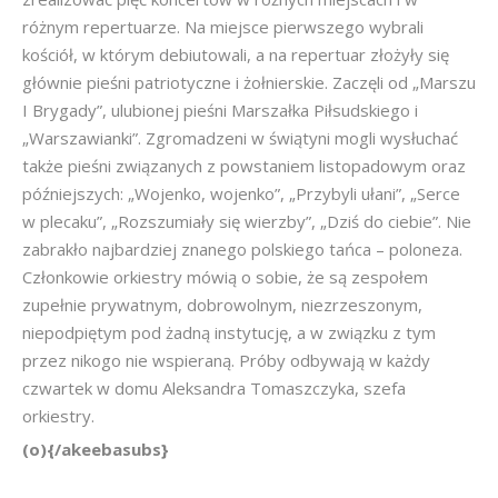
różnym repertuarze. Na miejsce pierwszego wybrali
kościół, w którym debiutowali, a na repertuar złożyły się
głównie pieśni patriotyczne i żołnierskie. Zaczęli od „Marszu
I Brygady”, ulubionej pieśni Marszałka Piłsudskiego i
„Warszawianki”. Zgromadzeni w świątyni mogli wysłuchać
także pieśni związanych z powstaniem listopadowym oraz
późniejszych: „Wojenko, wojenko”, „Przybyli ułani”, „Serce
w plecaku”, „Rozszumiały się wierzby”, „Dziś do ciebie”. Nie
zabrakło najbardziej znanego polskiego tańca – poloneza.
Członkowie orkiestry mówią o sobie, że są zespołem
zupełnie prywatnym, dobrowolnym, niezrzeszonym,
niepodpiętym pod żadną instytucję, a w związku z tym
przez nikogo nie wspieraną. Próby odbywają w każdy
czwartek w domu Aleksandra Tomaszczyka, szefa
orkiestry.
(o){/akeebasubs}