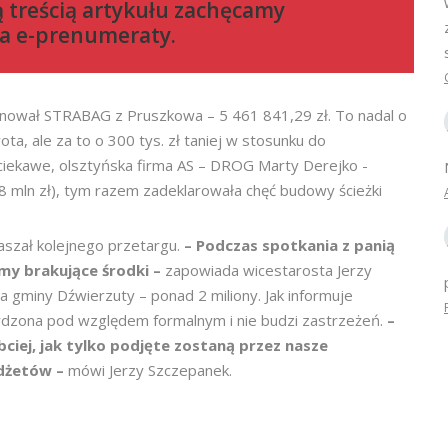
ą treścią artykułu zachęcamy
a e-prenumeraty
.
nował STRABAG z Pruszkowa – 5 461 841,29 zł. To nadal o
ta, ale za to o 300 tys. zł taniej w stosunku do
 ciekawe, olsztyńska firma AS – DROG Marty Derejko -
8 mln zł), tym razem zadeklarowała chęć budowy ścieżki
aszał kolejnego przetargu.
– Podczas spotkania z panią
my brakujące środki –
zapowiada wicestarosta Jerzy
 a gminy Dźwierzuty – ponad 2 miliony. Jak informuje
wdzona pod względem formalnym i nie budzi zastrzeżeń.
–
ej, jak tylko podjęte zostaną przez nasze
dżetów –
mówi Jerzy Szczepanek.