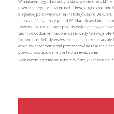
W minionym tygodniu odbyło się otwarcie ofert, które
powtórzonego przetargu na budowę drugiego etapu ś
biegnącej po zlikwidowanej linii kolejowej do Biskupca.
jest najdłuższy – liczy ponad 20 kilometrów i biegnie 
Dźwierzuty. Drugie podejście do wyłonienia wykonawcy 
takim powodzeniem jak pierwsze, kiedy to swoje ofer
siedem firm. Wtedy wszystkie znacząco przekraczały k
którą inwestor zamierzał przeznaczyć na realizację zad
powodu postępowanie zostało unieważnione.
Tym razem zgłosiły się tylko trzy firmy.{akeebasubs !*