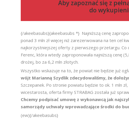
Aby zapoznać się z pełn
do
wykupieni
{/akeebasubs}{akeebasubs *} Najniższą cenę zapropo
ponad 3 mln zł więcej niż zarezerwowana na ten cel kwo
najkorzystniejszej oferty z pierwszego przetargu. Co
Ferenc, która wtedy zaproponowała najniższą cenę (5,
drożej, bo za 6,2 mln złotych.
Wszystko wskazuje na to, że powiat nie będzie już ogł
wójt Marianną Szydlik zdecydowaliśmy, że dołoży
Szczepanek. Po stronie powiatu będzie to ok. 1 mln zł,
wicestarosta, oferta firmy STRABAG została już spra
Chcemy podpisać umowę z wykonawcą jak najszybci
samorządy uchwały wprowadzające środki do bu
(ew){/akeebasubs}