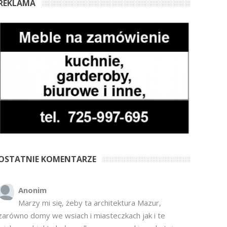
REKLAMA
OSTATNIE KOMENTARZE
Anonim
Marzy mi się, żeby ta architektura Mazur,
zarówno domy we wsiach i miasteczkach jak i te