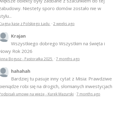
większe obiekty były zadbane z szacunkiem do tej
zabudowy. Niestety sporo domów zostało nie w
stylu...
Ciągną kasę z Polskiego Ładu
·
2 weeks ago
Krajan
Wszystkiego dobrego Wszystkim na święta i
Nowy Rok 2026
Anna Bogusz - Pastorałka 2025
·
7 months ago
hahahah
Bardziej tu pasuje inny cytat z Misia: Prawdziwe
pieniądze robi się na drogich, słomianych inwestycjach
Podpisali umowę na wieżę - Kurek Mazurski
·
7 months ago