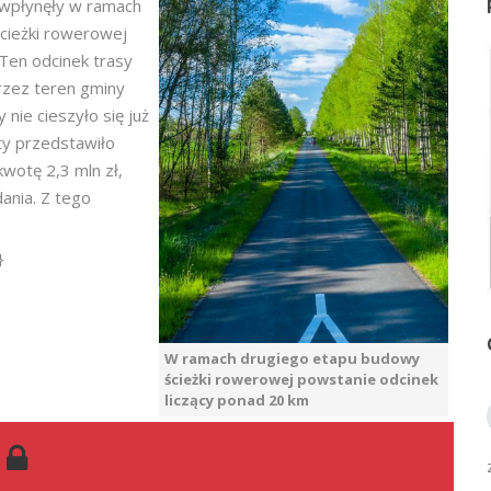
 wpłynęły w ramach
cieżki rowerowej
 Ten odcinek trasy
przez teren gminy
nie cieszyło się już
ty przedstawiło
wotę 2,3 mln zł,
ania. Z tego
}
W ramach drugiego etapu budowy
ścieżki rowerowej powstanie odcinek
liczący ponad 20 km