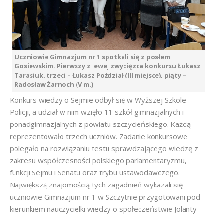
Uczniowie Gimnazjum nr 1 spotkali się z posłem
Gosiewskim. Pierwszy z lewej zwycięzca konkursu Łukasz
Tarasiuk, trzeci – Łukasz Poździał (III miejsce), piąty –
Radosław Żarnoch (V m.)
Konkurs wiedzy o Sejmie odbył się w Wyższej Szkole
Policji, a udział w nim wzięło 11 szkół gimnazjalnych i
ponadgimnazjalnych z powiatu szczycieńskiego. Każdą
reprezentowało trzech uczniów. Zadanie konkursowe
polegało na rozwiązaniu testu sprawdzającego wiedzę z
zakresu współczesności polskiego parlamentaryzmu,
funkcji Sejmu i Senatu oraz trybu ustawodawczego.
Największą znajomością tych zagadnień wykazali się
uczniowie Gimnazjum nr 1 w Szczytnie przygotowani pod
kierunkiem nauczycielki wiedzy o społeczeństwie Jolanty