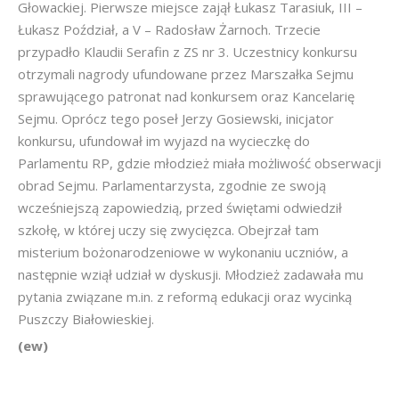
Głowackiej. Pierwsze miejsce zajął Łukasz Tarasiuk, III –
Łukasz Poździał, a V – Radosław Żarnoch. Trzecie
przypadło Klaudii Serafin z ZS nr 3. Uczestnicy konkursu
otrzymali nagrody ufundowane przez Marszałka Sejmu
sprawującego patronat nad konkursem oraz Kancelarię
Sejmu. Oprócz tego poseł Jerzy Gosiewski, inicjator
konkursu, ufundował im wyjazd na wycieczkę do
Parlamentu RP, gdzie młodzież miała możliwość obserwacji
obrad Sejmu. Parlamentarzysta, zgodnie ze swoją
wcześniejszą zapowiedzią, przed świętami odwiedził
szkołę, w której uczy się zwycięzca. Obejrzał tam
misterium bożonarodzeniowe w wykonaniu uczniów, a
następnie wziął udział w dyskusji. Młodzież zadawała mu
pytania związane m.in. z reformą edukacji oraz wycinką
Puszczy Białowieskiej.
(ew)