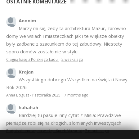
OSTATNIE KOMENTARZE
Anonim
Marzy mi się, żeby ta architektura Mazur, zarówno
domy we wsiach i miasteczkach jak i te większe obiekty
były zadbane z szacunkiem do tej zabudowy. Niestety
sporo domów zostało nie w stylu...
Ciągną kasę z Polskiego Ładu
·
2 weeks ago
Krajan
Wszystkiego dobrego Wszystkim na święta i Nowy
Rok 2026
Anna Bogusz - Pastorałka 2025
·
7 months ago
hahahah
Bardziej tu pasuje inny cytat z Misia: Prawdziwe
pieniądze robi się na drogich, słomianych inwestycjach
Podpisali umowę na wieżę - Kurek Mazurski
·
7 months ago