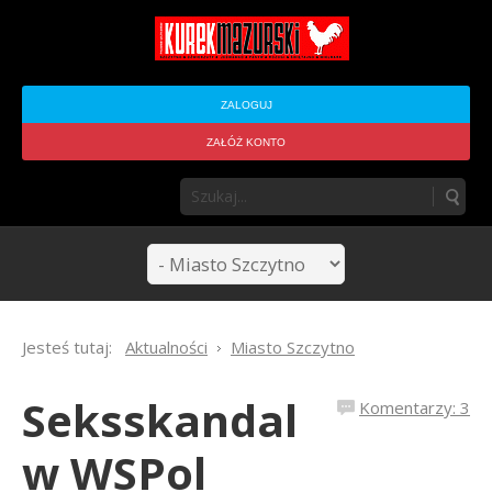
ZALOGUJ
ZAŁÓŻ KONTO
Jesteś tutaj:
Aktualności
Miasto Szczytno
Seksskandal
Komentarzy: 3
w WSPol