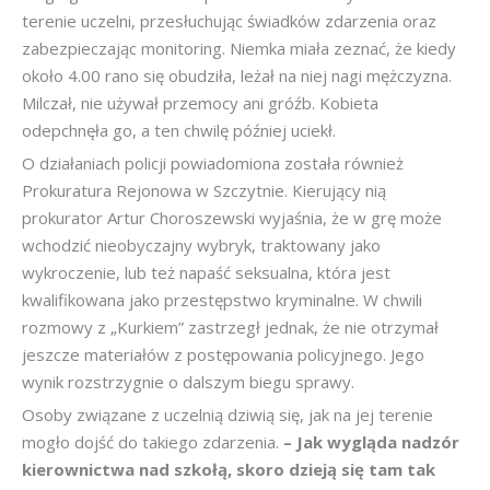
terenie uczelni, przesłuchując świadków zdarzenia oraz
zabezpieczając monitoring. Niemka miała zeznać, że kiedy
około 4.00 rano się obudziła, leżał na niej nagi mężczyzna.
Milczał, nie używał przemocy ani gróźb. Kobieta
odepchnęła go, a ten chwilę później uciekł.
O działaniach policji powiadomiona została również
Prokuratura Rejonowa w Szczytnie. Kierujący nią
prokurator Artur Choroszewski wyjaśnia, że w grę może
wchodzić nieobyczajny wybryk, traktowany jako
wykroczenie, lub też napaść seksualna, która jest
kwalifikowana jako przestępstwo kryminalne. W chwili
rozmowy z „Kurkiem” zastrzegł jednak, że nie otrzymał
jeszcze materiałów z postępowania policyjnego. Jego
wynik rozstrzygnie o dalszym biegu sprawy.
Osoby związane z uczelnią dziwią się, jak na jej terenie
mogło dojść do takiego zdarzenia.
– Jak wygląda nadzór
kierownictwa nad szkołą, skoro dzieją się tam tak