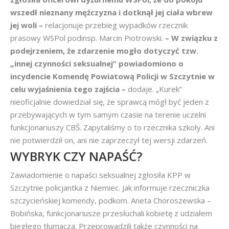
wszedł nieznany mężczyzna i dotknął jej ciała wbrew
jej woli –
relacjonuje przebieg wypadków rzecznik
prasowy WSPol podinsp. Marcin Piotrowski.
– W związku z
podejrzeniem, że zdarzenie mogło dotyczyć tzw.
„innej czynności seksualnej” powiadomiono o
incydencie Komendę Powiatową Policji w Szczytnie w
celu wyjaśnienia tego zajścia –
dodaje. „Kurek”
nieoficjalnie dowiedział się, że sprawcą mógł być jeden z
przebywających w tym samym czasie na terenie uczelni
funkcjonariuszy CBŚ. Zapytaliśmy o to rzecznika szkoły. Ani
nie potwierdził on, ani nie zaprzeczył tej wersji zdarzeń.
WYBRYK CZY NAPAŚĆ?
Zawiadomienie o napaści seksualnej zgłosiła KPP w
Szczytnie policjantka z Niemiec. Jak informuje rzeczniczka
szczycieńskiej komendy, podkom. Aneta Choroszewska –
Bobińska, funkcjonariusze przesłuchali kobietę z udziałem
biegłego tłumacza. Przeprowadzili także czynności na