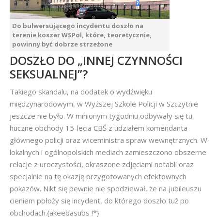
Do bulwersującego incydentu doszło na
terenie koszar WSPol, które, teoretycznie,
powinny być dobrze strzeżone
DOSZŁO DO „INNEJ CZYNNOŚCI
SEKSUALNEJ”?
Takiego skandalu, na dodatek o wydźwięku
międzynarodowym, w Wyższej Szkole Policji w Szczytnie
jeszcze nie było. W minionym tygodniu odbywały się tu
huczne obchody 15-lecia CBŚ z udziałem komendanta
głównego policji oraz wiceministra spraw wewnętrznych. W
lokalnych i ogólnopolskich mediach zamieszczono obszerne
relacje z uroczystości, okraszone zdjęciami notabli oraz
specjalnie na tę okazję przygotowanych efektownych
pokazów. Nikt się pewnie nie spodziewał, że na jubileuszu
cieniem położy się incydent, do którego doszło tuż po
obchodach.{akeebasubs !*}