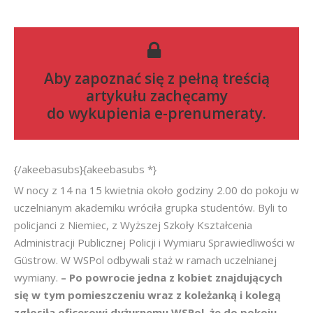
Aby zapoznać się z pełną treścią
artykułu zachęcamy
do
wykupienia e-prenumeraty
.
{/akeebasubs}{akeebasubs *}
W nocy z 14 na 15 kwietnia około godziny 2.00 do pokoju w
uczelnianym akademiku wróciła grupka studentów. Byli to
policjanci z Niemiec, z Wyższej Szkoły Kształcenia
Administracji Publicznej Policji i Wymiaru Sprawiedliwości w
Güstrow. W WSPol odbywali staż w ramach uczelnianej
wymiany.
– Po powrocie jedna z kobiet znajdujących
się w tym pomieszczeniu wraz z koleżanką i kolegą
zgłosiła oficerowi dyżurnemu WSPol, że do pokoju