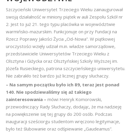
Szczycieński Uniwersytet Trzeciego Wieku zainaugurował
swoją działalność w miniony piątek w auli Zespołu Szkół nr
2. Jest to już 21. tego typu placówka w województwie
warmińsko-mazurskim. Funkcjonuje on przy Fundacji na
Rzecz Poprawy Jakości Życia „Od-Nowa”. W piątkowej
uroczystości wzięły udział m.in. władze samorządowe,
przedstawiciele Uniwersytetów Trzeciego Wieku z
Olsztyna i Giżycka oraz Olsztyńskiej Szkoły Wyższej im.
Józefa Rusieckiego, patrona szczycieńskiego uniwersytetu.
Nie zabrakło też bardzo już licznej grupy słuchaczy.
– Na samym początku było ich 89, teraz jest ponad
140. Nie spodziewaliśmy się aż takiego
zainteresowania –
mówi Henryk Komorowski,
przewodniczący Rady Słuchaczy, dodając, że ma nadzieję
na powiększenie się tej grupy do 200 osób. Podczas
inauguracji sześciorgu studentom wręczono legitymacje,
było też ślubowanie oraz odśpiewanie „Gaudeamus”.