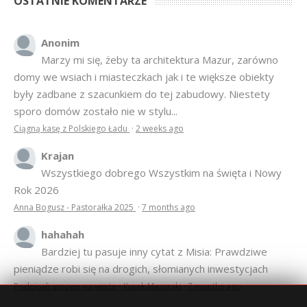
OSTATNIE KOMENTARZE
Anonim
Marzy mi się, żeby ta architektura Mazur, zarówno
domy we wsiach i miasteczkach jak i te większe obiekty
były zadbane z szacunkiem do tej zabudowy. Niestety
sporo domów zostało nie w stylu...
Ciągną kasę z Polskiego Ładu
·
2 weeks ago
Krajan
Wszystkiego dobrego Wszystkim na święta i Nowy
Rok 2026
Anna Bogusz - Pastorałka 2025
·
7 months ago
hahahah
Bardziej tu pasuje inny cytat z Misia: Prawdziwe
pieniądze robi się na drogich, słomianych inwestycjach
Podpisali umowę na wieżę - Kurek Mazurski
·
7 months ago