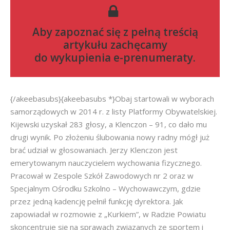
Aby zapoznać się z pełną treścią
artykułu zachęcamy
do
wykupienia e-prenumeraty
.
{/akeebasubs}{akeebasubs *}Obaj startowali w wyborach
samorządowych w 2014 r. z listy Platformy Obywatelskiej.
Kijewski uzyskał 283 głosy, a Klenczon – 91, co dało mu
drugi wynik. Po złożeniu ślubowania nowy radny mógł już
brać udział w głosowaniach. Jerzy Klenczon jest
emerytowanym nauczycielem wychowania fizycznego.
Pracował w Zespole Szkół Zawodowych nr 2 oraz w
Specjalnym Ośrodku Szkolno – Wychowawczym, gdzie
przez jedną kadencję pełnił funkcję dyrektora. Jak
zapowiadał w rozmowie z „Kurkiem”, w Radzie Powiatu
skoncentruje się na sprawach związanych ze sportem i