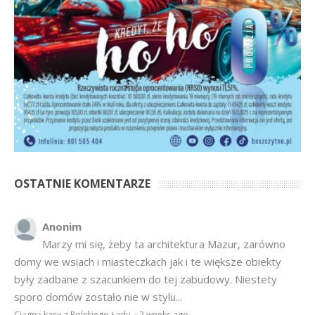
OSTATNIE KOMENTARZE
Anonim
Marzy mi się, żeby ta architektura Mazur, zarówno
domy we wsiach i miasteczkach jak i te większe obiekty
były zadbane z szacunkiem do tej zabudowy. Niestety
sporo domów zostało nie w stylu...
Ciągną kasę z Polskiego Ładu
·
2 weeks ago