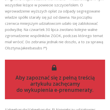
wszystkie leżące w powiecie szczycieńskim. O
wprowadzenie wyższych opłat za odpady segregowane
władze spółki starały się już od dawna. Na początku
czerwca mniejszym udziałowcom udało się zablokować
podwyżkę. Na czwartek 30 lipca zwołano kolejne walne
zgromadzenie wspólników ZGOK, podczas którego temat
miał wrócić. Do zebrania jednak nie doszło, a to za sprawą
Olsztyna.{akeebasubs !*}
Aby zapoznać się z pełną treścią
artykułu zachęcamy
do
wykupienia e-prenumeraty
.
{/akeebasubs}{akeebasubs *} Największy udziałowiec