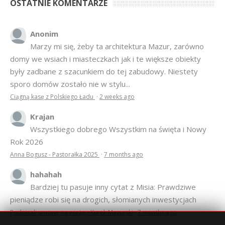
OSTATNIE KOMENTARZE
Anonim
Marzy mi się, żeby ta architektura Mazur, zarówno
domy we wsiach i miasteczkach jak i te większe obiekty
były zadbane z szacunkiem do tej zabudowy. Niestety
sporo domów zostało nie w stylu...
Ciągną kasę z Polskiego Ładu
·
2 weeks ago
Krajan
Wszystkiego dobrego Wszystkim na święta i Nowy
Rok 2026
Anna Bogusz - Pastorałka 2025
·
7 months ago
hahahah
Bardziej tu pasuje inny cytat z Misia: Prawdziwe
pieniądze robi się na drogich, słomianych inwestycjach
Podpisali umowę na wieżę - Kurek Mazurski
·
7 months ago