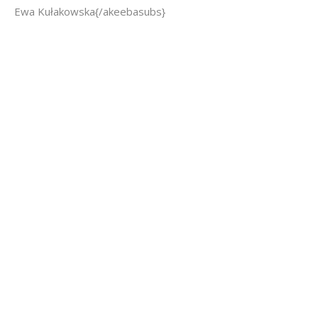
Ewa Kułakowska{/akeebasubs}