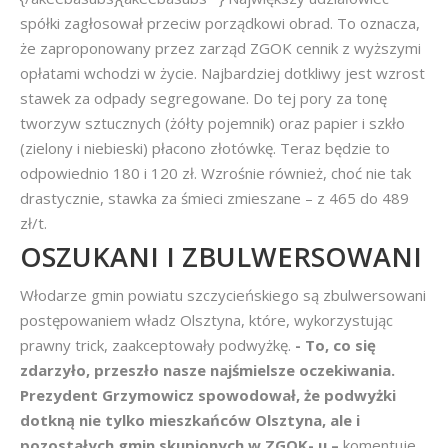
spółki zagłosował przeciw porządkowi obrad. To oznacza,
że zaproponowany przez zarząd ZGOK cennik z wyższymi
opłatami wchodzi w życie. Najbardziej dotkliwy jest wzrost
stawek za odpady segregowane. Do tej pory za tonę
tworzyw sztucznych (żółty pojemnik) oraz papier i szkło
(zielony i niebieski) płacono złotówkę. Teraz będzie to
odpowiednio 180 i 120 zł. Wzrośnie również, choć nie tak
drastycznie, stawka za śmieci zmieszane – z 465 do 489
zł/t.
OSZUKANI I ZBULWERSOWANI
Włodarze gmin powiatu szczycieńskiego są zbulwersowani
postępowaniem władz Olsztyna, które, wykorzystując
prawny trick, zaakceptowały podwyżkę.
- To, co się
zdarzyło, przeszło nasze najśmielsze oczekiwania.
Prezydent Grzymowicz spowodował, że podwyżki
dotkną nie tylko mieszkańców Olsztyna, ale i
pozostałych gmin skupionych w ZGOK- u –
komentuje