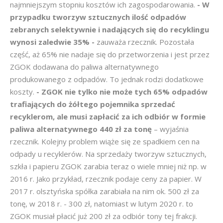
najmniejszym stopniu kosztów ich zagospodarowania.
- W
przypadku tworzyw sztucznych ilość odpadów
zebranych selektywnie i nadających się do recyklingu
wynosi zaledwie 35% -
zauważa rzecznik. Pozostała
część, aż 65% nie nadaje się do przetworzenia i jest przez
ZGOK dodawana do paliwa alternatywnego
produkowanego z odpadów. To jednak rodzi dodatkowe
koszty.
- ZGOK nie tylko nie może tych 65% odpadów
trafiających do żółtego pojemnika sprzedać
recyklerom, ale musi zapłacić za ich odbiór w formie
paliwa alternatywnego 440 zł za tonę
– wyjaśnia
rzecznik. Kolejny problem wiąże się ze spadkiem cen na
odpady u recyklerów. Na sprzedaży tworzyw sztucznych,
szkła i papieru ZGOK zarabia teraz o wiele mniej niż np. w
2016 r. Jako przykład, rzecznik podaje ceny za papier. W
2017 r. olsztyńska spółka zarabiała na nim ok. 500 zł za
tonę, w 2018 r. - 300 zł, natomiast w lutym 2020 r. to
ZGOK musiał płacić już 200 zł za odbiór tony tej frakcji.