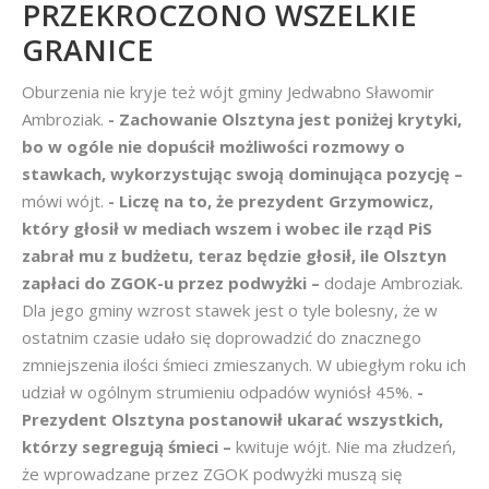
PRZEKROCZONO WSZELKIE
GRANICE
Oburzenia nie kryje też wójt gminy Jedwabno Sławomir
Ambroziak.
- Zachowanie Olsztyna jest poniżej krytyki,
bo w ogóle nie dopuścił możliwości rozmowy o
stawkach, wykorzystując swoją dominująca pozycję –
mówi wójt.
- Liczę na to, że prezydent Grzymowicz,
który głosił w mediach wszem i wobec ile rząd PiS
zabrał mu z budżetu, teraz będzie głosił, ile Olsztyn
zapłaci do ZGOK-u przez podwyżki –
dodaje Ambroziak.
Dla jego gminy wzrost stawek jest o tyle bolesny, że w
ostatnim czasie udało się doprowadzić do znacznego
zmniejszenia ilości śmieci zmieszanych. W ubiegłym roku ich
udział w ogólnym strumieniu odpadów wyniósł 45%.
-
Prezydent Olsztyna postanowił ukarać wszystkich,
którzy segregują śmieci –
kwituje wójt. Nie ma złudzeń,
że wprowadzane przez ZGOK podwyżki muszą się