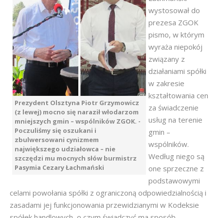
wystosował do
prezesa ZGOK
pismo, w którym
wyraża niepokój
związany z
działaniami spółki
w zakresie
kształtowania cen
Prezydent Olsztyna Piotr Grzymowicz
za świadczenie
(z lewej) mocno się naraził włodarzom
usług na terenie
mniejszych gmin – wspólników ZGOK. -
Poczuliśmy się oszukani i
gmin –
zbulwersowani cynizmem
wspólników.
największego udziałowca – nie
Według niego są
szczędzi mu mocnych słów burmistrz
Pasymia Cezary Łachmański
one sprzeczne z
podstawowymi
celami powołania spółki z ograniczoną odpowiedzialnością i
zasadami jej funkcjonowania przewidzianymi w Kodeksie
spółek handlowych, o czym świadczyć ma sposób