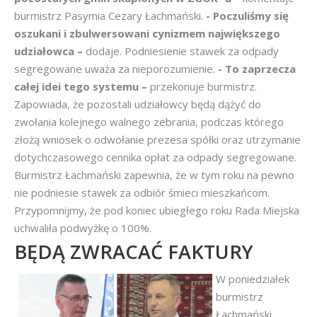
burmistrz Pasymia Cezary Łachmański.
- Poczuliśmy się
oszukani i zbulwersowani cynizmem największego
udziałowca –
dodaje. Podniesienie stawek za odpady
segregowane uważa za nieporozumienie.
- To zaprzecza
całej idei tego systemu –
przekonuje burmistrz.
Zapowiada, że pozostali udziałowcy będą dążyć do
zwołania kolejnego walnego zebrania, podczas którego
złożą wniosek o odwołanie prezesa spółki oraz utrzymanie
dotychczasowego cennika opłat za odpady segregowane.
Burmistrz Łachmański zapewnia, że w tym roku na pewno
nie podniesie stawek za odbiór śmieci mieszkańcom.
Przypomnijmy, że pod koniec ubiegłego roku Rada Miejska
uchwaliła podwyżkę o 100%.
BĘDĄ ZWRACAĆ FAKTURY
W poniedziałek
burmistrz
Łachmański