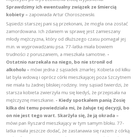
Sprawdzimy ich ewentualny związek ze śmiercią
kobiety –
zapowiada Artur Choroszewski.
Sąsiedzi starszej pani są przekonani, że mogła ona zostać
zamordowana. Ich zdaniem w sprawę jest zamieszany
młody mężczyzna, który od dłuższego czasu pomagał jej
m.in. w wyprowadzaniu psa. 77-latka miała bowiem
trudności z poruszaniem, a mieszkała samotnie.
-
Ostatnio narzekała na niego, bo nie stronił od
alkoholu –
mówi jedna z sąsiadek zmarłej. Kobieta od kilku
lat była wdową i oprócz córki mieszkającej poza Szczytnem
nie miała tu żadnej bliskiej rodziny. Inny sąsiad twierdzi, że
starsza kobieta zwierzyła mu się kiedyś, że przepisała na
mężczyznę mieszkanie.
- Kiedy spotkałem panią Zosię
kilka dni temu powiedziała mi, że żałuje tej decyzji, bo
on nie jest tego wart. Skarżyła się, że ją okrada –
mówi pan Ryszard mieszkający w tym samym bloku. 77-
latka miała jeszcze dodać, że zastanawia się razem z córką