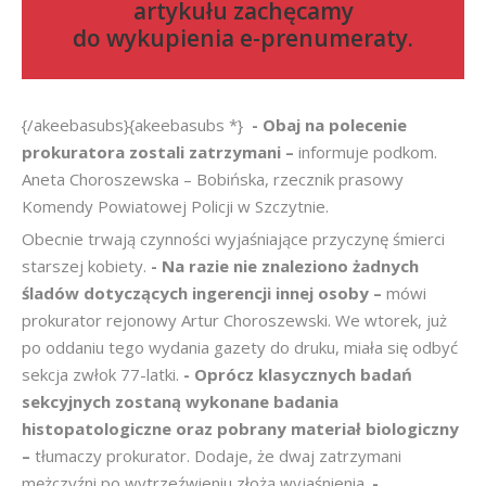
artykułu zachęcamy
do
wykupienia e-prenumeraty
.
{/akeebasubs}{akeebasubs *}
- Obaj na polecenie
prokuratora zostali zatrzymani –
informuje podkom.
Aneta Choroszewska – Bobińska, rzecznik prasowy
Komendy Powiatowej Policji w Szczytnie.
Obecnie trwają czynności wyjaśniające przyczynę śmierci
starszej kobiety.
- Na razie nie znaleziono żadnych
śladów dotyczących ingerencji innej osoby –
mówi
prokurator rejonowy Artur Choroszewski. We wtorek, już
po oddaniu tego wydania gazety do druku, miała się odbyć
sekcja zwłok 77-latki.
- Oprócz klasycznych badań
sekcyjnych zostaną wykonane badania
histopatologiczne oraz pobrany materiał biologiczny
–
tłumaczy prokurator. Dodaje, że dwaj zatrzymani
mężczyźni po wytrzeźwieniu złożą wyjaśnienia.
-