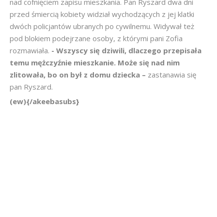
nad cofnięciem zapisu mieszkania. Pan Ryszard dwa dni
przed śmiercią kobiety widział wychodzących z jej klatki
dwóch policjantów ubranych po cywilnemu. Widywał też
pod blokiem podejrzane osoby, z którymi pani Zofia
rozmawiała.
- Wszyscy się dziwili, dlaczego przepisała
temu mężczyźnie mieszkanie. Może się nad nim
zlitowała, bo on był z domu dziecka –
zastanawia się
pan Ryszard.
(ew){/akeebasubs}