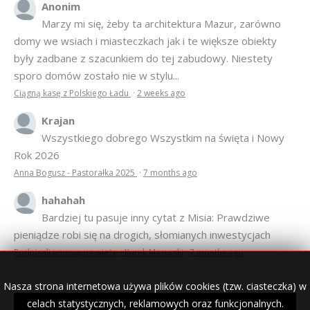
Anonim
Marzy mi się, żeby ta architektura Mazur, zarówno
domy we wsiach i miasteczkach jak i te większe obiekty
były zadbane z szacunkiem do tej zabudowy. Niestety
sporo domów zostało nie w stylu...
Ciągną kasę z Polskiego Ładu
·
2 weeks ago
Krajan
Wszystkiego dobrego Wszystkim na święta i Nowy
Rok 2026
Anna Bogusz - Pastorałka 2025
·
7 months ago
hahahah
Bardziej tu pasuje inny cytat z Misia: Prawdziwe
pieniądze robi się na drogich, słomianych inwestycjach
Podpisali umowę na wieżę - Kurek Mazurski
·
7 months ago
Nasza strona internetowa używa plików cookies (tzw. ciasteczka) w
celach statystycznych, reklamowych oraz funkcjonalnych.