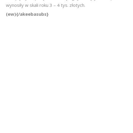
wynosiły w skali roku 3 – 4 tys. złotych.
(ew){/akeebasubs}