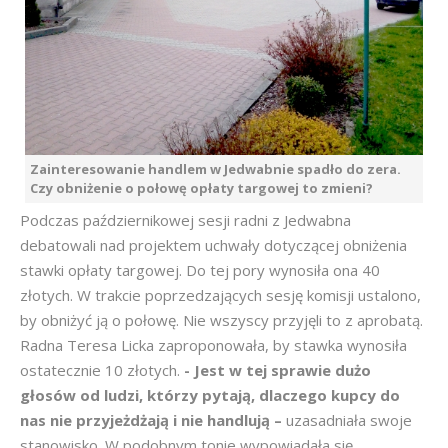
Zainteresowanie handlem w Jedwabnie spadło do zera.
Czy obniżenie o połowę opłaty targowej to zmieni?
Podczas październikowej sesji radni z Jedwabna
debatowali nad projektem uchwały dotyczącej obniżenia
stawki opłaty targowej. Do tej pory wynosiła ona 40
złotych. W trakcie poprzedzających sesję komisji ustalono,
by obniżyć ją o połowę. Nie wszyscy przyjęli to z aprobatą.
Radna Teresa Licka zaproponowała, by stawka wynosiła
ostatecznie 10 złotych.
- Jest w tej sprawie dużo
głosów od ludzi, którzy pytają, dlaczego kupcy do
nas nie przyjeżdżają i nie handlują –
uzasadniała swoje
stanowisko. W podobnym tonie wypowiadała się