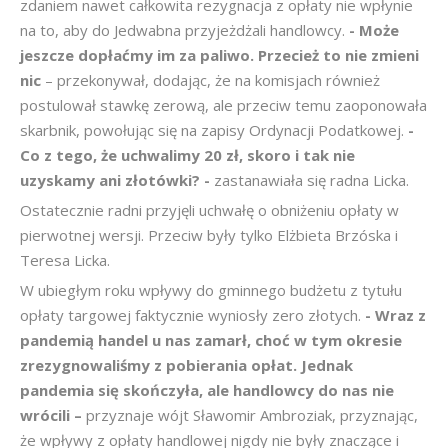
zdaniem nawet całkowita rezygnacja z opłaty nie wpłynie
na to, aby do Jedwabna przyjeżdżali handlowcy.
- Może
jeszcze dopłaćmy im za paliwo. Przecież to nie zmieni
nic
– przekonywał, dodając, że na komisjach również
postulował stawkę zerową, ale przeciw temu zaoponowała
skarbnik, powołując się na zapisy Ordynacji Podatkowej.
-
Co z tego, że uchwalimy 20 zł, skoro i tak nie
uzyskamy ani złotówki? -
zastanawiała się radna Licka.
Ostatecznie radni przyjęli uchwałę o obniżeniu opłaty w
pierwotnej wersji. Przeciw były tylko Elżbieta Brzóska i
Teresa Licka.
W ubiegłym roku wpływy do gminnego budżetu z tytułu
opłaty targowej faktycznie wyniosły zero złotych.
- Wraz z
pandemią handel u nas zamarł, choć w tym okresie
zrezygnowaliśmy z pobierania opłat. Jednak
pandemia się skończyła, ale handlowcy do nas nie
wrócili –
przyznaje wójt Sławomir Ambroziak, przyznając,
że wpływy z opłaty handlowej nigdy nie były znaczące i