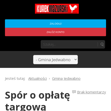
ZALOGUJ
ZAŁÓŻ KONTO
Jesteś tutaj:
Aktualności
Gmina Jedwabno
Spór o opłatę
Brak komentarzy
targową