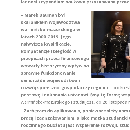
lat nosi stypendium naukowe przyznawane przez
– Marek Bauman był
skarbnikiem województwa
warmińsko-mazurskiego w
latach 2000-2019. Jego
najwyższe kwalifikacje,
kompetencje i biegłość w
przepisach prawa finansowego
wywarły historyczny wpływ na
sprawne funkcjonowanie
samorządu województwa i
rozwój społeczno-gospodarczy regionu –
podkreś
postawę i dokonania ustanowiliśmy tę formę ws
warmińsko-mazurskiego i studiujesz, do 28 listopada 
- Zachęcam do aplikowania, ponieważ zależy nam n
pracą i zaangażowaniem, a jako matka studentki 
rodzinnego budżetu jest wspieranie rozwoju stu