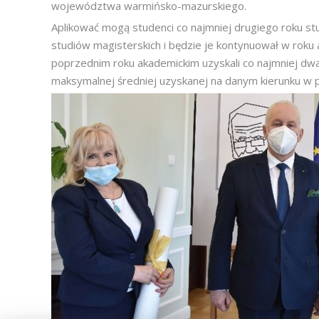
województwa warmińsko-mazurskiego.
Aplikować mogą studenci co najmniej drugiego roku st
studiów magisterskich i będzie je kontynuował w roku
poprzednim roku akademickim uzyskali co najmniej dwa o
maksymalnej średniej uzyskanej na danym kierunku w 