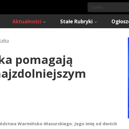
Aktualności
Stałe Rubryki
Ogłosz
załka
łka pomagają
najzdolniejszym
ództwa Warmińsko-Mazurskiego. Jego imię od dwóch