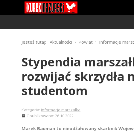
Jesteś tutaj:
Aktualności
Powiat
Informacje mars
Stypendia marsza
rozwijać skrzydła 
studentom
Kategoria:
Informacje marszałka
Opublikowano: 26.10.2022
Marek Bauman to nieodżałowany skarbnik Wojew