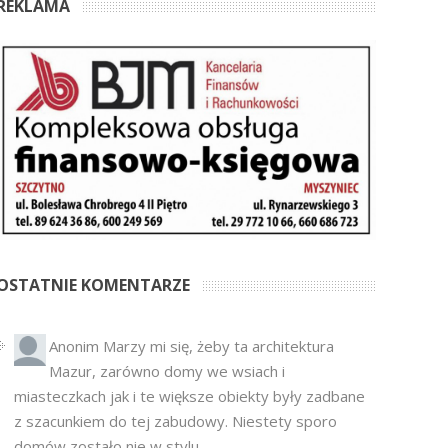
REKLAMA
OSTATNIE KOMENTARZE
Anonim
Marzy mi się, żeby ta architektura
Mazur, zarówno domy we wsiach i
miasteczkach jak i te większe obiekty były zadbane
z szacunkiem do tej zabudowy. Niestety sporo
domów zostało nie w stylu...