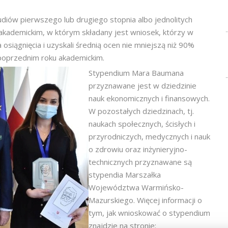
udiów pierwszego lub drugiego stopnia albo jednolitych
 akademickim, w którym składany jest wniosek, którzy w
siągnięcia i uzyskali średnią ocen nie mniejszą niż 90%
poprzednim roku akademickim.
Stypendium Mara Baumana
przyznawane jest w dziedzinie
nauk ekonomicznych i finansowych.
W pozostałych dziedzinach, tj.
naukach społecznych, ścisłych i
przyrodniczych, medycznych i nauk
o zdrowiu oraz inżynieryjno-
technicznych przyznawane są
stypendia Marszałka
Województwa Warmińsko-
Mazurskiego. Więcej informacji o
tym, jak wnioskować o stypendium
znajdzie na stronie: