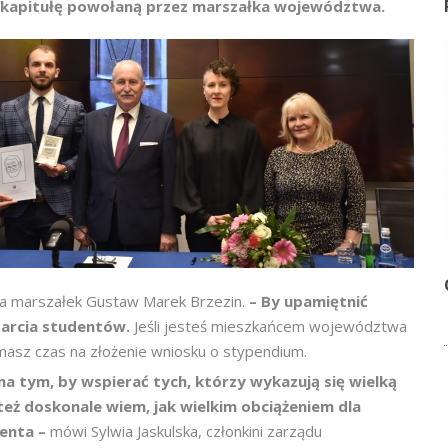
 kapitułę powołaną przez marszałka województwa.
la marszałek Gustaw Marek Brzezin.
– By upamiętnić
parcia studentów.
Jeśli jesteś mieszkańcem województwa
masz czas na złożenie wniosku o stypendium.
a tym, by wspierać tych, którzy wykazują się wielką
też doskonale wiem, jak wielkim obciążeniem dla
denta –
mówi Sylwia Jaskulska, członkini zarządu