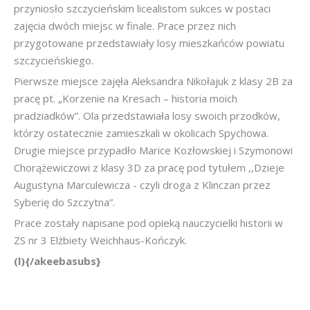
przyniosło szczycieńskim licealistom sukces w postaci
zajęcia dwóch miejsc w finale. Prace przez nich
przygotowane przedstawiały losy mieszkańców powiatu
szczycieńskiego.
Pierwsze miejsce zajęła Aleksandra Nikołajuk z klasy 2B za
pracę pt. „Korzenie na Kresach – historia moich
pradziadków”. Ola przedstawiała losy swoich przodków,
którzy ostatecznie zamieszkali w okolicach Spychowa.
Drugie miejsce przypadło Marice Kozłowskiej i Szymonowi
Chorążewiczowi z klasy 3D za pracę pod tytułem ,,Dzieje
Augustyna Marculewicza - czyli droga z Klinczan przez
Syberię do Szczytna”.
Prace zostały napisane pod opieką nauczycielki historii w
ZS nr 3 Elżbiety Weichhaus-Kończyk.
(l){/akeebasubs}