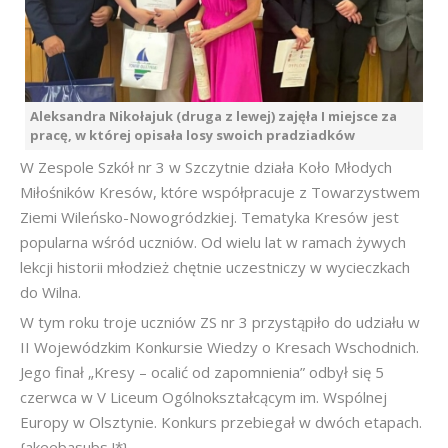
Aleksandra Nikołajuk (druga z lewej) zajęła I miejsce za
pracę, w której opisała losy swoich pradziadków
W Zespole Szkół nr 3 w Szczytnie działa Koło Młodych
Miłośników Kresów, które współpracuje z Towarzystwem
Ziemi Wileńsko-Nowogródzkiej. Tematyka Kresów jest
popularna wśród uczniów. Od wielu lat w ramach żywych
lekcji historii młodzież chętnie uczestniczy w wycieczkach
do Wilna.
W tym roku troje uczniów ZS nr 3 przystąpiło do udziału w
II Wojewódzkim Konkursie Wiedzy o Kresach Wschodnich.
Jego finał „Kresy – ocalić od zapomnienia” odbył się 5
czerwca w V Liceum Ogólnokształcącym im. Wspólnej
Europy w Olsztynie. Konkurs przebiegał w dwóch etapach.
{akeebasubs !*}