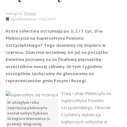
Kategoria:
Powiat
Opublikowano: 11.03.2014
Które sołectwa otrzymają po 3, 2 i 1 tys. zł w
Plebiscycie na Supersołtysa Powiatu
Szczycieńskiego? Tego dowiemy się dopiero w
czerwcu. Znacznie wcześniej, bo już na początku
kwietnia poznamy za to finałową piętnastkę
uczestników naszej zabawy. W tym tygodniu
szczególnie zachęcamy do głosowania na
reprezentantów gmin Pasym i Rozogi.
Trwa I etap Plebiscytu na
Supersołtysa Powiatu
W ubiegłym roku
Szczycieńskiego. Obecnie
zwycięzcą plebiscytu
został sołtys Dybowa
Czytelnicy wybierają
Grzegorz Wanowicz (z
najlepszych sołtysów w
prawej). Wygranej