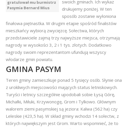
swoich gminach. Ich wykaz
gratulował mu burmistrz
Pasymia Bernard Mius
drukujemy poniżej. W ten
sposób zostanie wyłoniona
finałowa piętnastka. W drugim etapie spośród finalistów
mieszkańcy wybiorą zwycięzcę. Sołectwa, których
przedstawiciele zajmą trzy najwyższe miejsca, otrzymają
nagrody w wysokości 3, 2 i 1 tys. złotych. Dodatkowo
nagrody swoim reprezentantom ufundują wszyscy
włodarze gmin powiatu.
GMINA PASYM
Teren gminy zamieszkuje ponad 5 tysięcy osób. Słynie ona
z urokliwych miejscowości mających status letniskowych.
Turyści i letnicy szczególnie upodobali sobie Łysą Górę,
Michałki, Miłuki, Krzywonogę, Grom i Tylkowo. Głównym
walorem ziemi pasymskiej są jeziora: Kalwa (562 ha) czy
Leleskie (423,5 ha). W skład gminy wchodzi 14 sołectw, z
których największym jest Grom. Warto wspomnieć, że to