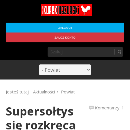
ZALOGUJ
ZAŁÓŻ KONTO
Jesteś tutaj:
Aktualności
Powiat
Supersołtys
Komentarzy: 1
się rozkręca