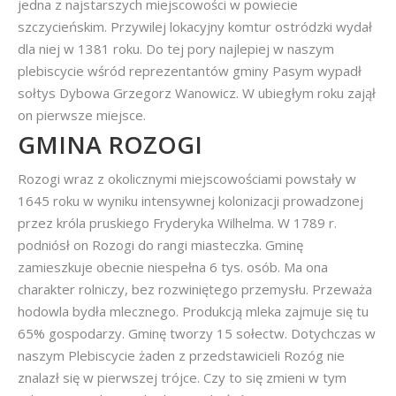
jedna z najstarszych miejscowości w powiecie
szczycieńskim. Przywilej lokacyjny komtur ostródzki wydał
dla niej w 1381 roku. Do tej pory najlepiej w naszym
plebiscycie wśród reprezentantów gminy Pasym wypadł
sołtys Dybowa Grzegorz Wanowicz. W ubiegłym roku zajął
on pierwsze miejsce.
GMINA ROZOGI
Rozogi wraz z okolicznymi miejscowościami powstały w
1645 roku w wyniku intensywnej kolonizacji prowadzonej
przez króla pruskiego Fryderyka Wilhelma. W 1789 r.
podniósł on Rozogi do rangi miasteczka. Gminę
zamieszkuje obecnie niespełna 6 tys. osób. Ma ona
charakter rolniczy, bez rozwiniętego przemysłu. Przeważa
hodowla bydła mlecznego. Produkcją mleka zajmuje się tu
65% gospodarzy. Gminę tworzy 15 sołectw. Dotychczas w
naszym Plebiscycie żaden z przedstawicieli Rozóg nie
znalazł się w pierwszej trójce. Czy to się zmieni w tym