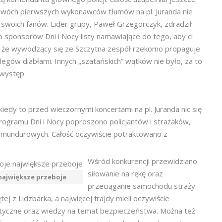
 dwóch pierwszych wykonawców tłumów na pl. Juranda nie
o swoich fanów. Lider grupy, Paweł Grzegorczyk, zdradził
sponsorów Dni i Nocy listy namawiające do tego, aby ci
o, że wywodzący się ze Szczytna zespół rzekomo propaguje
egów diabłami. Innych „szatańskich” wątków nie było, za to
 występ.
 kiedy to przed wieczornymi koncertami na pl. Juranda nic się
rogramu Dni i Nocy poproszono policjantów i strażaków,
 mundurowych. Całość oczywiście potraktowano z
Wśród konkurencji przewidziano
siłowanie na rękę oraz
największe przeboje
przeciąganie samochodu straży
j z Lidzbarka, a najwięcej frajdy mieli oczywiście
astyczne oraz wiedzy na temat bezpieczeństwa. Można też