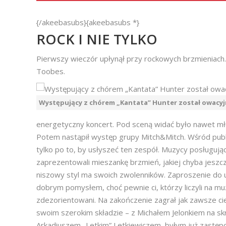
{/akeebasubs}{akeebasubs *}
ROCK I NIE TYLKO
Pierwszy wieczór upłynął przy rockowych brzmieniach. 
Toobes.
Występujący z chórem „Kantata” Hunter został owacyj
energetyczny koncert. Pod sceną widać było nawet mł
Potem nastąpił występ grupy Mitch&Mitch. Wśród public
tylko po to, by usłyszeć ten zespół. Muzycy posługuj
zaprezentowali mieszankę brzmień, jakiej chyba jeszcze
niszowy styl ma swoich zwolenników. Zaproszenie do u
dobrym pomysłem, choć pewnie ci, którzy liczyli na muz
zdezorientowani. Na zakończenie zagrał jak zawsze c
swoim szerokim składzie – z Michałem Jelonkiem na sk
Arkadiuszem „Letkim” Letkiewiczem, byłym już zastępc