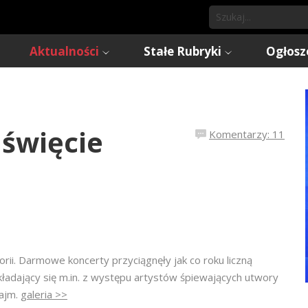
Aktualności
Stałe Rubryki
Ogłosz
 święcie
Komentarzy: 11
orii. Darmowe koncerty przyciągnęły jak co roku liczną
składający się m.in. z występu artystów śpiewających utwory
Bajm.
galeria >>