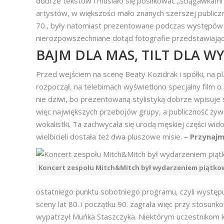
dobrze tekstów i musiało się posiłkować „ściągawkami
artystów, w większości mało znanych szerszej publicz
70., były natomiast prezentowane podczas występów n
nierozpowszechniane dotąd fotografie przedstawiające 
BAJM DLA MAS, TILT DLA 
Przed wejściem na scenę Beaty Kozidrak i spółki, na pl.
rozpoczął, na telebimach wyświetlono specjalny film o 
nie dziwi, bo prezentowaną stylistyką dobrze wpisuje
więc największych przebojów grupy, a publiczność żyw
wokalistki. Ta zachwycała się urodą męskiej części wido
wielbicieli dostała też dwa pluszowe misie.
– Przynajm
Koncert zespołu Mitch&Mitch był wydarzeniem piątk
ostatniego punktu sobotniego programu, czyli występu
sceny lat 80. i początku 90. zagrała więc przy stosunko
wypatrzył Muńka Staszczyka. Niektórym uczestnikom kon