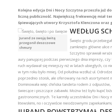
Kolejna edycja Dni i Nocy Szczytna przeszła już d
liczną publiczność. Największą frekwencję miał te
śpiewających utwory Krzysztofa Klenczona oraz 
WEDŁUG SC
Jurand ze swoją świtą
Święto grodu przebiega
przegonił deszczowe
zamknięto główne ulice 
chmury
Szczytno sprawiali wraż
aury panującej podczas pierwszego dnia imprezy, czy
ruch wydawał się mniejszy niż w latach ubiegłych, co ni
w tym roku było mniej. Od południa wzdłuż ul. Odrodze
poprzednio stoisk, ale oferowany na nich asortyment ni
Dominowała więc chińska tandeta rodem z odpustów, c
świecące i piszczące zabawki. Można też było kupić biż
gastronomicznych. Te karmiły uczestników Dni i Nocy m
litewskimi, no i oczywiście nieodzownymi zapiekankami,
JURAND POWSTRZYMAŁ DES