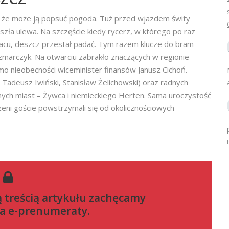
, że może ją popsuć pogoda. Tuż przed wjazdem świty
zła ulewa. Na szczęście kiedy rycerz, w którego po raz
 placu, deszcz przestał padać. Tym razem klucze do bram
zmarczyk. Na otwarciu zabrakło znaczących w regionie
mo nieobecności wiceminister finansów Janusz Cichoń.
Tadeusz Iwiński, Stanisław Żelichowski) oraz radnych
onych miast – Żywca i niemieckiego Herten. Sama uroczystość
zeni goście powstrzymali się od okolicznościowych
ą treścią artykułu zachęcamy
a e-prenumeraty
.