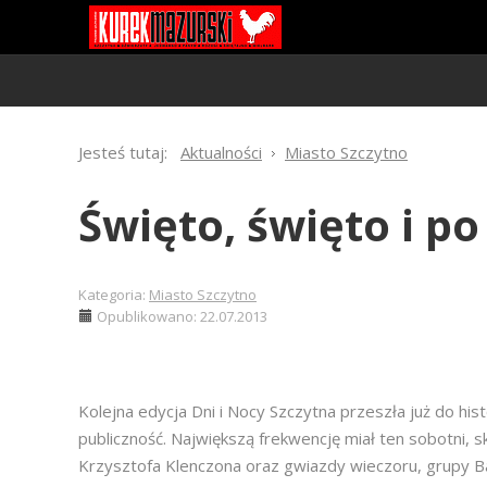
Jesteś tutaj:
Aktualności
Miasto Szczytno
Święto, święto i po
Kategoria:
Miasto Szczytno
Opublikowano: 22.07.2013
Kolejna edycja Dni i Nocy Szczytna przeszła już do hist
publiczność. Największą frekwencję miał ten sobotni, 
Krzysztofa Klenczona oraz gwiazdy wieczoru, grupy 