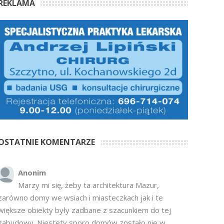
REKLAMA
OSTATNIE KOMENTARZE
Anonim
Marzy mi się, żeby ta architektura Mazur,
zarówno domy we wsiach i miasteczkach jak i te
większe obiekty były zadbane z szacunkiem do tej
zabudowy. Niestety sporo domów zostało nie w