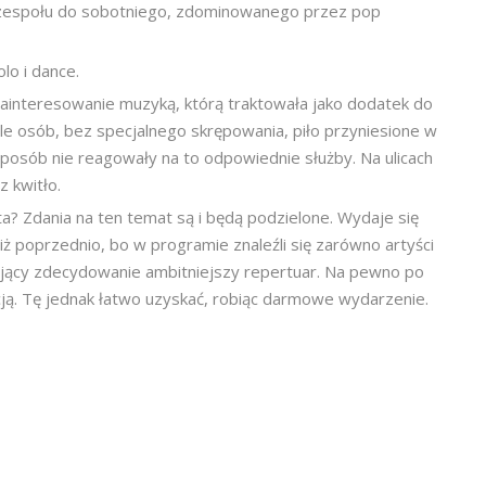
o zespołu do sobotniego, zdominowanego przez pop
lo i dance.
zainteresowanie muzyką, którą traktowała jako dodatek do
e osób, bez specjalnego skrępowania, piło przyniesione w
osób nie reagowały na to odpowiednie służby. Na ulicach
z kwitło.
? Zdania na ten temat są i będą podzielone. Wydaje się
 poprzednio, bo w programie znaleźli się zarówno artyści
nujący zdecydowanie ambitniejszy repertuar. Na pewno po
cją. Tę jednak łatwo uzyskać, robiąc darmowe wydarzenie.