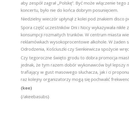
aby zespół zagrał „Polskę”. Być może włączenie teg
koncertu, było nie do końca dobrym posunięciem.
Niedzielny wieczór upłynął z kolei pod znakiem disco po
Spora część uczestników Dni i Nocy wykazywała nikłe 
konsumpcji rozmaitych trunków. W centrum miasta wiel
reklamówkach wysokoprocentowe alkohole. W żaden sp
Odrodzenia, Kościuszki czy Sienkiewicza spożycie wręc
Czy tegoroczne święto grodu to dobra promocja miasta
jednak, że tym razem dobór wykonawców był lepszy niż
trafiający w gust masowego słuchacza, jak i ci propo
raz kolejny organizatorzy mogą się pochwalić frekwen
(kee)
{/akeebasubs}