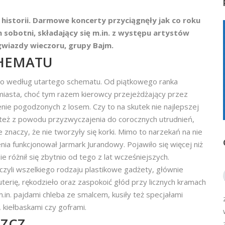
o historii. Darmowe koncerty przyciągnęły jak co roku
n sobotni, składający się m.in. z występu artystów
gwiazdy wieczoru, grupy Bajm.
HEMATU
ło według utartego schematu. Od piątkowego ranka
miasta, choć tym razem kierowcy przejeżdżający przez
enie pogodzonych z losem. Czy to na skutek nie najlepszej
 też z powodu przyzwyczajenia do corocznych utrudnień,
e znaczy, że nie tworzyły się korki. Mimo to narzekań na nie
nia funkcjonował Jarmark Jurandowy. Pojawiło się więcej niż
e różnił się zbytnio od tego z lat wcześniejszych.
zyli wszelkiego rodzaju plastikowe gadżety, głównie
uterię, rękodzieło oraz zaspokoić głód przy licznych kramach
.in. pajdami chleba ze smalcem, kusiły też specjałami
 kiełbaskami czy goframi.
ZCZ