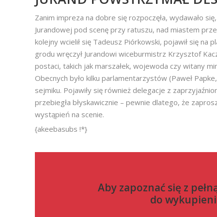
Zanim impreza na dobre się rozpoczęła, wydawało się
Jurandowej pod scenę przy ratuszu, nad miastem przes
kolejny wcielił się Tadeusz Piórkowski, pojawił się na
grodu wręczył Jurandowi wiceburmistrz Krzysztof Kac
postaci, takich jak marszałek, wojewoda czy witany mi
Obecnych było kilku parlamentarzystów (Paweł Papke, 
sejmiku. Pojawiły się również delegacje z zaprzyjaźni
przebiegła błyskawicznie – pewnie dlatego, że zapros
wystąpień na scenie.
{akeebasubs !*}
Aby zapoznać się z pełn
do
wykupieni