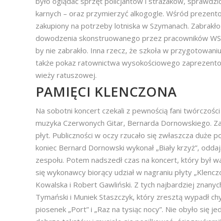
było oglądać sprzęt policjantów i strażaków, sprawdz
karnych – oraz przymierzyć alkogogle. Wśród prezento
zakupiony na potrzeby lotniska w Szymanach. Zabrakł
dowodzenia skonstruowanego przez pracowników WSPo
by nie zabrakło. Inna rzecz, że szkoła w przygotowaniu 
także pokaz ratownictwa wysokościowego zaprezentowan
wieży ratuszowej.
PAMIĘCI KLENCZONA
Na sobotni koncert czekali z pewnością fani twórczośc
muzyka Czerwonych Gitar, Bernarda Dornowskiego. Za
płyt. Publiczności w oczy rzucało się zwłaszcza duże
koniec Bernard Dornowski wykonał „Biały krzyż”, odd
zespołu. Potem nadszedł czas na koncert, który był 
się wykonawcy biorący udział w nagraniu płyty „Klenczo
Kowalska i Robert Gawliński. Z tych najbardziej znanyc
Tymański i Muniek Staszczyk, który zresztą wypadł chy
piosenek „Port” i „Raz na tysiąc nocy”. Nie obyło się