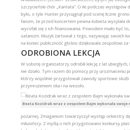
szczycieński chór „Kantata”. O ile podczas występów
było, o tyle Hunter przyciągnął pod scenę liczne gron
fanom, że przed koncertem pewna kobieta wysyłała do 
wycofali się z ich finansowania. Powodem miało być t
satanizm. Muzyk żartował z tego, nazywając swoich kol
na koniec publiczność głośno dziękowała zespołowi za
ODROBIONA LEKCJA
W sobotę organizatorzy odrobili lekcję z lat ubiegłych,
nie działo. Tym razem do pomocy przy urozmaiceniu p
którzy wspólnie przygotowali zawody sportowe służb
przymrużeniem oka i na wesoło.
Beata Kozidrak wraz z zespołem Bajm wykonała swoje 
pożarnej. Zmaganiom towarzyszył występ orkiestry dęte
milusińscy. Z myślą o nich przygotowano konkursy pl