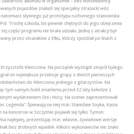
ić zawartość alkoholu w organizmie – bez konsekwencji
wanych pojazdów znalazł się specjalny strażacki wóz
o natomiast słynnego już prototypu ruchomego stanowiska
l. Trochę szkoda, bo pewnie chętnych do jego obejrzenia
tej części programu nie brała udziału. Jedną z atrakcji był
y przez strażaków z Ełku, którzy zjeżdżali po linach z
i Krzysztofa Klenczona. Na początek wystąpił zespół byłego
grał on największe przeboje grupy z dwóch pierwszych
 podobieństwo do Klenczona jednego z gitarzystów. Na
ając tym samym hołd zmarłemu przed 32 laty koledze z
ważnym wydarzeniem Dni i Nocy. Na scenie zaprezentowali
n. Legenda”. Śpiewają na niej m.in. Stanisław Soyka, Kasia
h na koncercie w Szczytnie pojawili się tylko Tymon
ba najlepiej, prezentując m.in. własne, żywiołowe wersje
 jednak bez drobnych wpadek. Kilkoro wykonawców nie znało