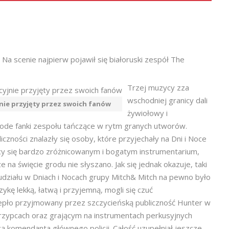
Na scenie najpierw pojawił się białoruski zespół The
Trzej muzycy zza
wschodniej granicy dali
nie przyjęty przez swoich fanów
żywiołowy i
ode fanki zespołu tańczące w rytm granych utworów.
zności znalazły się osoby, które przyjechały na Dni i Noce
ący się bardzo zróżnicowanym i bogatym instrumentarium,
 na święcie grodu nie słyszano. Jak się jednak okazuje, taki
działu w Dniach i Nocach grupy Mitch& Mitch na pewno było
ykę lekką, łatwą i przyjemną, mogli się czuć
iepło przyjmowany przez szczycieńską publiczność Hunter w
rzypcach oraz grającym na instrumentach perkusyjnych
ą komendanta głównego policji. Całość uzupełniał jeszcze