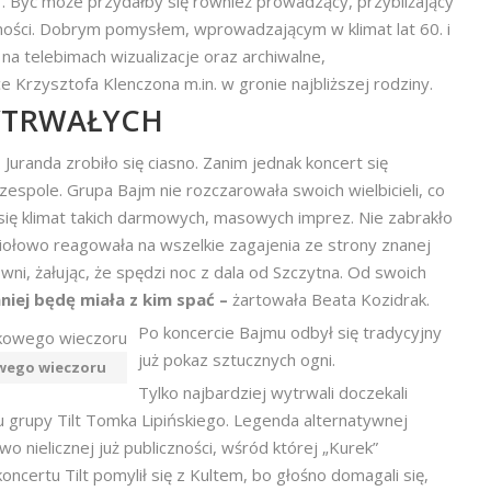
”. Być może przydałby się również prowadzący, przybliżający
ności. Dobrym pomysłem, wprowadzającym w klimat lat 60. i
a telebimach wizualizacje oraz archiwalne,
Krzysztofa Klenczona m.in. w gronie najbliższej rodziny.
WYTRWAŁYCH
 Juranda zrobiło się ciasno. Zanim jednak koncert się
zespole. Grupa Bajm nie rozczarowała swoich wielbicieli, co
 się klimat takich darmowych, masowych imprez. Nie zabrakło
iołowo reagowała na wszelkie zagajenia ze strony znanej
wni, żałując, że spędzi noc z dala od Szczytna. Od swoich
niej będę miała z kim spać –
żartowała Beata Kozidrak.
Po koncercie Bajmu odbył się tradycyjny
już pokaz sztucznych ogni.
owego wieczoru
Tylko najbardziej wytrwali doczekali
 grupy Tilt Tomka Lipińskiego. Legenda alternatywnej
wo nielicznej już publiczności, wśród której „Kurek”
certu Tilt pomylił się z Kultem, bo głośno domagali się,