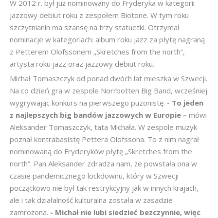
W 2012 r. był już nominowany do Fryderyka w kategorii
jazzowy debiut roku z zespołem Biotone. W tym roku
szczytnianin ma szansę na trzy statuetki. Otrzymał
nominacje w kategoriach: album roku jazz za płytę nagraną
z Petterem Olofssonem „Skretches from the north”,
artysta roku jazz oraz jazzowy debiut roku.
Michał Tomaszczyk od ponad dwóch lat mieszka w Szwecji.
Na co dzień gra w zespole Norrbotten Big Band, wcześniej
wygrywając konkurs na pierwszego puzonistę.
- To jeden
z najlepszych big bandów jazzowych w Europie –
mówi
Aleksander Tomaszczyk, tata Michała. W zespole muzyk
poznał kontrabasistę Pettera Olofssona. To z nim nagrał
nominowaną do Fryderyków płytę „Skretches from the
north”. Pan Aleksander zdradza nam, że powstała ona w
czasie pandemicznego lockdownu, który w Szwecji
początkowo nie był tak restrykcyjny jak w innych krajach,
ale i tak działalność kulturalna została w zasadzie
zamrożona.
- Michał nie lubi siedzieć bezczynnie, więc