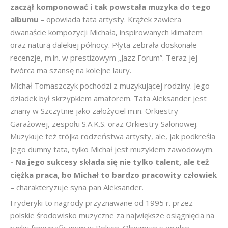
zaczął komponować i tak powstała muzyka do tego
albumu –
opowiada tata artysty. Krążek zawiera
dwanaście kompozycji Michała, inspirowanych klimatem
oraz naturą dalekiej północy. Płyta zebrała doskonałe
recenzje, m.in. w prestiżowym „Jazz Forum”. Teraz jej
twórca ma szansę na kolejne laury.
Michał Tomaszczyk pochodzi z muzykującej rodziny. Jego
dziadek był skrzypkiem amatorem. Tata Aleksander jest
znany w Szczytnie jako założyciel m.in. Orkiestry
Garażowej, zespołu S.A.K.S. oraz Orkiestry Salonowej.
Muzykuje też trójka rodzeństwa artysty, ale, jak podkreśla
jego dumny tata, tylko Michał jest muzykiem zawodowym.
- Na jego sukcesy składa się nie tylko talent, ale też
ciężka praca, bo Michał to bardzo pracowity człowiek
–
charakteryzuje syna pan Aleksander.
Fryderyki to nagrody przyznawane od 1995 r. przez
polskie środowisko muzyczne za największe osiągnięcia na