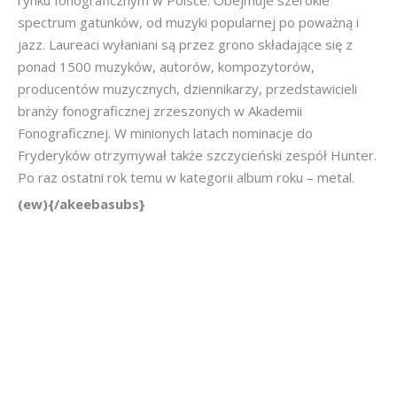
rynku fonograficznym w Polsce. Obejmuje szerokie
spectrum gatunków, od muzyki popularnej po poważną i
jazz. Laureaci wyłaniani są przez grono składające się z
ponad 1500 muzyków, autorów, kompozytorów,
producentów muzycznych, dziennikarzy, przedstawicieli
branży fonograficznej zrzeszonych w Akademii
Fonograficznej. W minionych latach nominacje do
Fryderyków otrzymywał także szczycieński zespół Hunter.
Po raz ostatni rok temu w kategorii album roku – metal.
(ew){/akeebasubs}