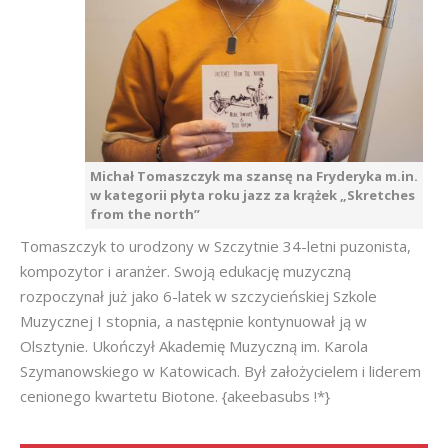
Michał Tomaszczyk ma szansę na Fryderyka m.in.
w kategorii płyta roku jazz za krążek „Skretches
from the north”
Tomaszczyk to urodzony w Szczytnie 34-letni puzonista,
kompozytor i aranżer. Swoją edukację muzyczną
rozpoczynał już jako 6-latek w szczycieńskiej Szkole
Muzycznej I stopnia, a następnie kontynuował ją w
Olsztynie. Ukończył Akademię Muzyczną im. Karola
Szymanowskiego w Katowicach. Był założycielem i liderem
cenionego kwartetu Biotone. {akeebasubs !*}