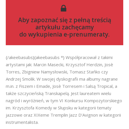
Aby zapoznać się z pełną treścią
artykułu zachęcamy
do
wykupienia e-prenumeraty
.
{/akeebasubs}{akeebasubs *} Współpracował z takimi
artystami jak: Marcin Masecki, Krzysztof Herdzin, Josè
Torres, Zbigniew Namysłowski, Tomasz Stańko czy
Andrzej Smolik. W swojej dyskografii ma albumy nagrane
m.in. z Fiszem i Emade, Josè Torresem i Salsą Tropical, a
także szczycieńską Transkapelą. Jest laureatem wielu
nagród i wyróżnień, w tym VI Konkursu Kompozytorskiego
im. Krzysztofa Komedy w Słupsku w kategorii tematy
jazzowe oraz XIXeme Tremplin Jazz D’Avignon w kategorii
instrumentalista.