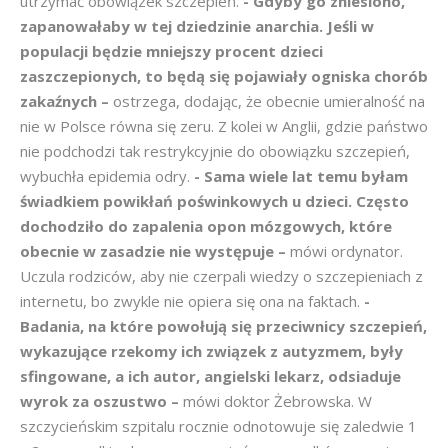
utrzymać obowiązek szczepień.
- Gdyby go zniesiono,
zapanowałaby w tej dziedzinie anarchia. Jeśli w
populacji będzie mniejszy procent dzieci
zaszczepionych, to będą się pojawiały ogniska chorób
zakaźnych –
ostrzega, dodając, że obecnie umieralność na
nie w Polsce równa się zeru. Z kolei w Anglii, gdzie państwo
nie podchodzi tak restrykcyjnie do obowiązku szczepień,
wybuchła epidemia odry.
- Sama wiele lat temu byłam
świadkiem powikłań poświnkowych u dzieci. Często
dochodziło do zapalenia opon mózgowych, które
obecnie w zasadzie nie występuje –
mówi ordynator.
Uczula rodziców, aby nie czerpali wiedzy o szczepieniach z
internetu, bo zwykle nie opiera się ona na faktach.
-
Badania, na które powołują się przeciwnicy szczepień,
wykazujące rzekomy ich związek z autyzmem, były
sfingowane, a ich autor, angielski lekarz, odsiaduje
wyrok za oszustwo –
mówi doktor Żebrowska. W
szczycieńskim szpitalu rocznie odnotowuje się zaledwie 1