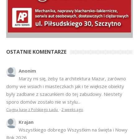
OSTATNIE KOMENTARZE
Anonim
Marzy mi się, żeby ta architektura Mazur, zarówno
domy we wsiach i miasteczkach jak i te większe obiekty
były zadbane z szacunkiem do tej zabudowy. Niestety
sporo domów zostało nie w stylu...
Ciągną kasę z Polskiego Ładu
·
2 weeks ago
Krajan
Wszystkiego dobrego Wszystkim na święta i Nowy
Rok 2026
Anna Bogusz - Pastorałka 2025
·
7 months ago
hahahah
Bardziej tu pasuje inny cytat z Misia: Prawdziwe
pieniądze robi się na drogich, słomianych inwestycjach
Podpisali umowę na wieżę - Kurek Mazurski
·
7 months ago