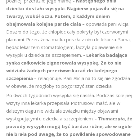
później, przeraziło jego mamę.
- Następnego dnia
dziecko dostało wysypki. Najpierw pojawiła się na
twarzy, wokół oczu. Potem, z każdym dniem
obejmowała kolejne partie ciała –
opowiada pani Alicja.
Doszło do tego, że chłopiec cały pokryty był czerwonymi
plamami. Przerażona matka poszła z nim do lekarza. Sama,
będąc lekarzem stomatologiem, łączyła pojawienie się
wysypki u dziecka ze szczepieniem.
- Lekarka badająca
synka całkowicie zignorowała wysypkę. Za to nie
widziała żadnych przeciwwskazań do kolejnego
szczepienia –
relacjonuje. Pani Alicja na to się nie zgodziła
w obawie, że mogłoby to pogorszyć stan dziecka.
Po dwóch tygodniach wysypka się nasiliła. Podczas kolejnej
wizyty inna lekarka przepisała Piotrusiowi maść, ale w
dalszym ciągu nie widziała związku między objawami
występującymi u dziecka a szczepieniem.
- Tłumaczyła, że
powody wysypki mogą być bardzo różne, ale w ogóle
nie brała pod uwagę, że to powikłanie spowodowane