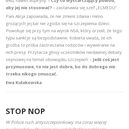
leku, nawet aspiryny.
- Czy to wystarczający powód,
aby jej nie stosować? -
zastanawia się szef „ELMEDU”.
Pani Alicja zapowiada, że nie zmieni zdania i mimo
grożących jej kar nie zgodzi się na szczepienia dzieci.
Powołuje się przy tym na wyrok NSA, który orzekł, że tego
typu sankcje są bezpodstawne. Kobieta uważa, że ich
groźba to próba zastraszania rodziców i wywieranie na
nich presji. Przytacza głosy uczestników niedawnej debaty
sejmowej na temat obowiązku szczepień:
- Jeśli coś jest
przymusowe, to nie jest dobre, bo do dobrego nie
trzeba nikogo zmuszać.
Ewa Kułakowska
STOP NOP
W Polsce ruch antyszczepionkowy ma coraz więcej