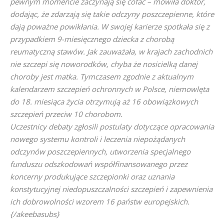
pewnym momencie zaczynają się cofać – mówiła doktor,
dodając, że zdarzają się takie odczyny poszczepienne, które
dają poważne powikłania. W swojej karierze spotkała się z
przypadkiem 9-miesięcznego dziecka z chorobą
reumatyczną stawów. Jak zauważała, w krajach zachodnich
nie szczepi się noworodków, chyba że nosicielką danej
choroby jest matka. Tymczasem zgodnie z aktualnym
kalendarzem szczepień ochronnych w Polsce, niemowlęta
do 18. miesiąca życia otrzymują aż 16 obowiązkowych
szczepień przeciw 10 chorobom.
Uczestnicy debaty zgłosili postulaty dotyczące opracowania
nowego systemu kontroli i leczenia niepożądanych
odczynów poszczepiennych, utworzenia specjalnego
funduszu odszkodowań współfinansowanego przez
koncerny produkujące szczepionki oraz uznania
konstytucyjnej niedopuszczalności szczepień i zapewnienia
ich dobrowolności wzorem 16 państw europejskich.
{/akeebasubs}