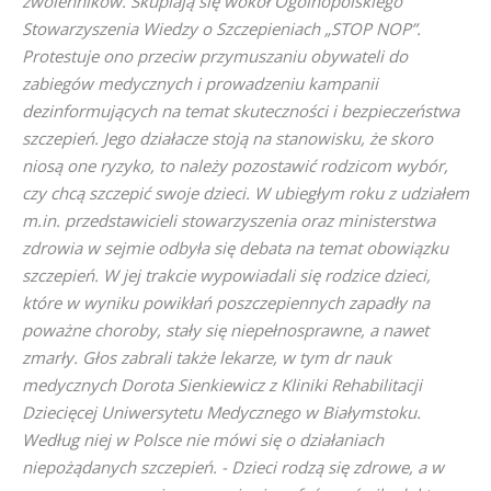
zwolenników. Skupiają się wokół Ogólnopolskiego
Stowarzyszenia Wiedzy o Szczepieniach „STOP NOP”.
Protestuje ono przeciw przymuszaniu obywateli do
zabiegów medycznych i prowadzeniu kampanii
dezinformujących na temat skuteczności i bezpieczeństwa
szczepień. Jego działacze stoją na stanowisku, że skoro
niosą one ryzyko, to należy pozostawić rodzicom wybór,
czy chcą szczepić swoje dzieci. W ubiegłym roku z udziałem
m.in. przedstawicieli stowarzyszenia oraz ministerstwa
zdrowia w sejmie odbyła się debata na temat obowiązku
szczepień. W jej trakcie wypowiadali się rodzice dzieci,
które w wyniku powikłań poszczepiennych zapadły na
poważne choroby, stały się niepełnosprawne, a nawet
zmarły. Głos zabrali także lekarze, w tym dr nauk
medycznych Dorota Sienkiewicz z Kliniki Rehabilitacji
Dziecięcej Uniwersytetu Medycznego w Białymstoku.
Według niej w Polsce nie mówi się o działaniach
niepożądanych szczepień. - Dzieci rodzą się zdrowe, a w