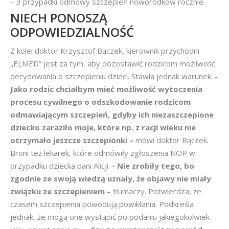
– 3 przypadki odmowy szczepień noworodków rocznie.
NIECH PONOSZĄ
ODPOWIEDZIALNOŚĆ
Z kolei doktor Krzysztof Bączek, kierownik przychodni
„ELMED” jest za tym, aby pozostawić rodzicom możliwość
decydowania o szczepieniu dzieci. Stawia jednak warunek:
-
Jako rodzic chciałbym mieć możliwość wytoczenia
procesu cywilnego o odszkodowanie rodzicom
odmawiającym szczepień, gdyby ich niezaszczepione
dziecko zaraziło moje, które np. z racji wieku nie
otrzymało jeszcze szczepionki –
mówi doktor Bączek.
Broni też lekarek, które odmówiły zgłoszenia NOP w
przypadku dziecka pani Alicji.
- Nie zrobiły tego, bo
zgodnie ze swoją wiedzą uznały, że objawy nie miały
związku ze szczepieniem –
tłumaczy. Potwierdza, że
czasem szczepienia powodują powikłania. Podkreśla
jednak, że mogą one wystąpić po podaniu jakiegokolwiek