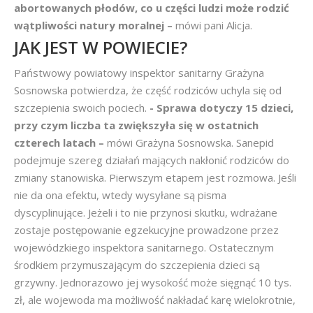
abortowanych płodów, co u części ludzi może rodzić
wątpliwości natury moralnej –
mówi pani Alicja.
JAK JEST W POWIECIE?
Państwowy powiatowy inspektor sanitarny Grażyna
Sosnowska potwierdza, że część rodziców uchyla się od
szczepienia swoich pociech.
- Sprawa dotyczy 15 dzieci,
przy czym liczba ta zwiększyła się w ostatnich
czterech latach –
mówi Grażyna Sosnowska. Sanepid
podejmuje szereg działań mających nakłonić rodziców do
zmiany stanowiska. Pierwszym etapem jest rozmowa. Jeśli
nie da ona efektu, wtedy wysyłane są pisma
dyscyplinujące. Jeżeli i to nie przynosi skutku, wdrażane
zostaje postępowanie egzekucyjne prowadzone przez
wojewódzkiego inspektora sanitarnego. Ostatecznym
środkiem przymuszającym do szczepienia dzieci są
grzywny. Jednorazowo jej wysokość może sięgnąć 10 tys.
zł, ale wojewoda ma możliwość nakładać karę wielokrotnie,