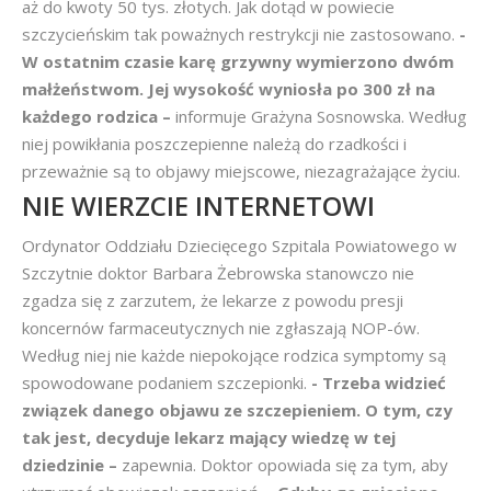
aż do kwoty 50 tys. złotych. Jak dotąd w powiecie
szczycieńskim tak poważnych restrykcji nie zastosowano.
-
W ostatnim czasie karę grzywny wymierzono dwóm
małżeństwom. Jej wysokość wyniosła po 300 zł na
każdego rodzica –
informuje Grażyna Sosnowska. Według
niej powikłania poszczepienne należą do rzadkości i
przeważnie są to objawy miejscowe, niezagrażające życiu.
NIE WIERZCIE INTERNETOWI
Ordynator Oddziału Dziecięcego Szpitala Powiatowego w
Szczytnie doktor Barbara Żebrowska stanowczo nie
zgadza się z zarzutem, że lekarze z powodu presji
koncernów farmaceutycznych nie zgłaszają NOP-ów.
Według niej nie każde niepokojące rodzica symptomy są
spowodowane podaniem szczepionki.
- Trzeba widzieć
związek danego objawu ze szczepieniem. O tym, czy
tak jest, decyduje lekarz mający wiedzę w tej
dziedzinie –
zapewnia. Doktor opowiada się za tym, aby