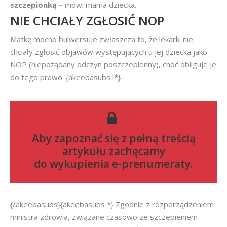
szczepionką –
mówi mama dziecka.
NIE CHCIAŁY ZGŁOSIĆ NOP
Matkę mocno bulwersuje zwłaszcza to, że lekarki nie
chciały zgłosić objawów występujących u jej dziecka jako
NOP (niepożądany odczyn poszczepienny), choć obliguje je
do tego prawo. {akeebasubs !*}
Aby zapoznać się z pełną treścią
artykułu zachęcamy
do
wykupienia e-prenumeraty
.
{/akeebasubs}{akeebasubs *} Zgodnie z rozporządzeniem
ministra zdrowia, związane czasowo ze szczepieniem