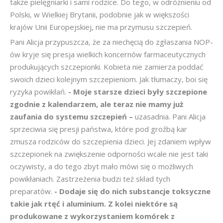
także pielęgniarki i sami rodzice. Do tego, w odróżnieniu od
Polski, w Wielkiej Brytanii, podobnie jak w większości
krajów Unii Europejskiej, nie ma przymusu szczepień.
Pani Alicja przypuszcza, że za niechęcią do zgłaszania NOP-
ów kryje się presja wielkich koncernów farmaceutycznych
produkujących szczepionki. Kobieta nie zamierza poddać
swoich dzieci kolejnym szczepieniom. Jak tłumaczy, boi się
ryzyka powikłań.
- Moje starsze dzieci były szczepione
zgodnie z kalendarzem, ale teraz nie mamy już
zaufania do systemu szczepień –
uzasadnia. Pani Alicja
sprzeciwia się presji państwa, które pod groźbą kar
zmusza rodziców do szczepienia dzieci. Jej zdaniem wpływ
szczepionek na zwiększenie odporności wcale nie jest taki
oczywisty, a do tego zbyt mało mówi się o możliwych
powikłaniach. Zastrzeżenia budzi też skład tych
preparatów.
- Dodaje się do nich substancje toksyczne
takie jak rtęć i aluminium. Z kolei niektóre są
produkowane z wykorzystaniem komórek z