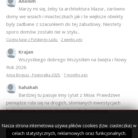
Anonim
Marzy mi się, żeby ta architektura Mazur, zarówno
domy we wsiach i miasteczkach jak i te większe obiekty
były zadbane z szacunkiem do tej zabudowy. Niestety
sporo domów zostało nie w stylu...
Ciągną kasę z Polskiego Ładu
·
2 weeks ago
Krajan
Wszystkiego dobrego Wszystkim na święta i Nowy
Rok 2026
Anna Bogusz - Pastorałka 2025
·
7 months ago
hahahah
Bardziej tu pasuje inny cytat z Misia: Prawdziwe
pieniądze robi się na drogich, słomianych inwestycjach
Podpisali umowę na wieżę - Kurek Mazurski
·
7 months ago
Nasza strona internetowa używa plików cookies (tzw. ciasteczka) w
celach statystycznych, reklamowych oraz funkcjonalnych.