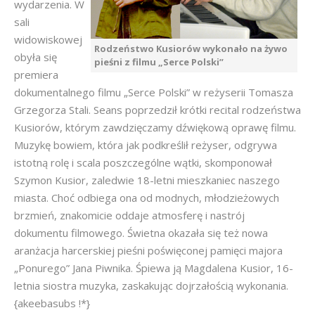
wydarzenia. W
sali
widowiskowej
Rodzeństwo Kusiorów wykonało na żywo
obyła się
pieśni z filmu „Serce Polski”
premiera
dokumentalnego filmu „Serce Polski” w reżyserii Tomasza
Grzegorza Stali. Seans poprzedził krótki recital rodzeństwa
Kusiorów, którym zawdzięczamy dźwiękową oprawę filmu.
Muzykę bowiem, która jak podkreślił reżyser, odgrywa
istotną rolę i scala poszczególne wątki, skomponował
Szymon Kusior, zaledwie 18-letni mieszkaniec naszego
miasta. Choć odbiega ona od modnych, młodzieżowych
brzmień, znakomicie oddaje atmosferę i nastrój
dokumentu filmowego. Świetna okazała się też nowa
aranżacja harcerskiej pieśni poświęconej pamięci majora
„Ponurego” Jana Piwnika. Śpiewa ją Magdalena Kusior, 16-
letnia siostra muzyka, zaskakując dojrzałością wykonania.
{akeebasubs !*}