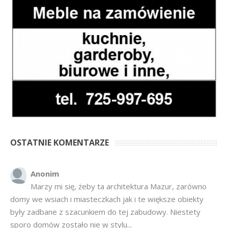
OSTATNIE KOMENTARZE
Anonim
Marzy mi się, żeby ta architektura Mazur, zarówno
domy we wsiach i miasteczkach jak i te większe obiekty
były zadbane z szacunkiem do tej zabudowy. Niestety
sporo domów zostało nie w stylu...
Ciągną kasę z Polskiego Ładu
·
2 weeks ago