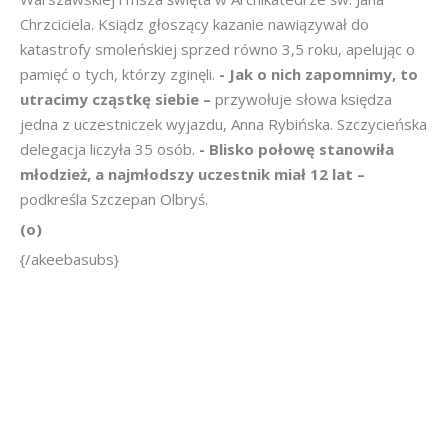
Chrzciciela. Ksiądz głoszący kazanie nawiązywał do
katastrofy smoleńskiej sprzed równo 3,5 roku, apelując o
pamięć o tych, którzy zginęli.
- Jak o nich zapomnimy, to
utracimy cząstkę siebie –
przywołuje słowa księdza
jedna z uczestniczek wyjazdu, Anna Rybińska. Szczycieńska
delegacja liczyła 35 osób.
- Blisko połowę stanowiła
młodzież, a najmłodszy uczestnik miał 12 lat –
podkreśla Szczepan Olbryś.
(o)
{/akeebasubs}