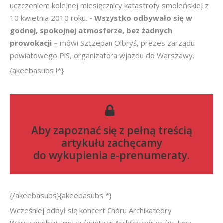
uczczeniem kolejnej miesięcznicy katastrofy smoleńskiej z
10 kwietnia 2010 roku.
- Wszystko odbywało się w
godnej, spokojnej atmosferze, bez żadnych
prowokacji –
mówi Szczepan Olbryś, prezes zarządu
powiatowego PiS, organizatora wjazdu do Warszawy.
{akeebasubs !*}
Aby zapoznać się z pełną treścią
artykułu zachęcamy
do
wykupienia e-prenumeraty
.
{/akeebasubs}{akeebasubs *}
Wcześniej odbył się koncert Chóru Archikatedry
Warszawskiej i msza święta w Archikatedrze św. Jana