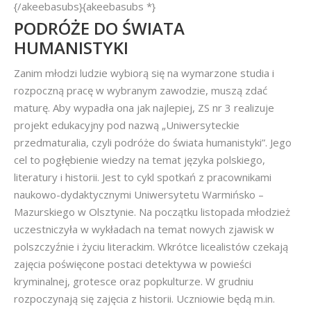
{/akeebasubs}{akeebasubs *}
PODRÓŻE DO ŚWIATA
HUMANISTYKI
Zanim młodzi ludzie wybiorą się na wymarzone studia i
rozpoczną pracę w wybranym zawodzie, muszą zdać
maturę. Aby wypadła ona jak najlepiej, ZS nr 3 realizuje
projekt edukacyjny pod nazwą „Uniwersyteckie
przedmaturalia, czyli podróże do świata humanistyki”. Jego
cel to pogłębienie wiedzy na temat języka polskiego,
literatury i historii. Jest to cykl spotkań z pracownikami
naukowo-dydaktycznymi Uniwersytetu Warmińsko –
Mazurskiego w Olsztynie. Na początku listopada młodzież
uczestniczyła w wykładach na temat nowych zjawisk w
polszczyźnie i życiu literackim. Wkrótce licealistów czekają
zajęcia poświęcone postaci detektywa w powieści
kryminalnej, grotesce oraz popkulturze. W grudniu
rozpoczynają się zajęcia z historii. Uczniowie będą m.in.