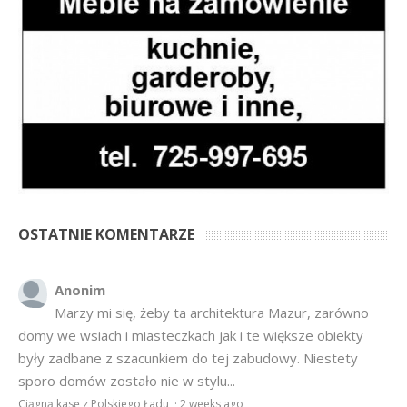
OSTATNIE KOMENTARZE
Anonim
Marzy mi się, żeby ta architektura Mazur, zarówno
domy we wsiach i miasteczkach jak i te większe obiekty
były zadbane z szacunkiem do tej zabudowy. Niestety
sporo domów zostało nie w stylu...
Ciągną kasę z Polskiego Ładu
·
2 weeks ago