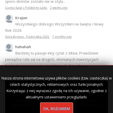
sporo domów zostało nie w stylu...
Ciągną kasę z Polskiego Ładu
·
2 weeks ago
Krajan
Wszystkiego dobrego Wszystkim na święta i Nowy
Rok 2026
Anna Bogusz - Pastorałka 2025
·
7 months ago
hahahah
Bardziej tu pasuje inny cytat z Misia: Prawdziwe
pieniądze robi się na drogich, słomianych inwestycjach
Podpisali umowę na wieżę - Kurek Mazurski
·
7 months ago
Nasza strona internetowa używa plików cookies (tzw. ciasteczka) w
celach statystycznych, reklamowych oraz funkcjonalnych.
Korzystając z niej wyrażasz zgodę na ich używanie, zgodnie z
© 2007–2018 Kurek Mazurski — archiwalne wydania lokalnej
gazety.
aktualnymi ustawieniami przeglądarki.
Opieka techniczna:
Konekt Sp. z o.o.
- kasy fiskalne,
terminale płatnicze, usługi IT, wizytówki w lokalnych domenach
OK, ROZUMIEM