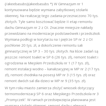
{/akeebasubs}{akeebasubs *} W Gimnazjum nr 1
kontynuowana będzie wymiana zabytkowej stolarki
okiennej. Na realizację tego zadania przeznaczono 70 tys.
złotych. Tyle samo kosztować będzie II etap remontu
dachu Gimnazjum nr 2 z OI. Znacznie mniejsze nakłady
przewidziano na modernizacje podstawówek i przedszkoli.
Wymiana podłogi w korytarzu na I piętrze SP nr 2 z OI
pochłonie 20 tys. zł, a dokończenie remontu sali
gimnastycznej w SP 3 – 30 tys. złotych. Na liście zadań są
jeszcze: remont toalet w SP 6 (26 tys. zł), remont toalet i
ogrodzenia w Miejskim Przedszkolu nr 1 (17 tys. zł),
remont instalacji wodno – kanalizacyjnej w MP nr 2 (17 tys.
zł), remont chodnika na posesji MP nr 3 (15 tys. zł) oraz
remont dwóch sal dla dzieci w MP nr 9 (35 tys. zł).
W tym roku miasto zamierza złożyć wniosek dotyczący
termomodernizacji SP 6 oraz Miejskiego Przedszkola nr 3
„Promyczek”. W ramach przedsięwzięcia planowana jest
wymiana stolarki okiennej, remont dachu i elewacji.