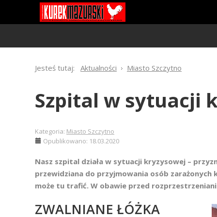
Jesteś tutaj:
Aktualności
Miasto Szczytno
Szpital w sytuacji
Kategoria:
Miasto Szczytno
Opublikowano: 18.03.2020
Nasz szpital działa w sytuacji kryzysowej – przy
przewidziana do przyjmowania osób zarażonych ko
może tu trafić. W obawie przed rozprzestrzenia
ZWALNIANE ŁÓŻKA