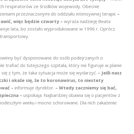
nych respiratorów ze środków wojewody. Obecnie
zeniami przeznaczonymi do oddziału intensywnej terapii.
–
rawić, więc będzie czwarty –
wyraża nadzieję Beata
 swoje lata, bo zostało wyprodukowane w 1996 r. Oprócz
 transportowy.
powinny być dysponowane do osób podejrzanych o
e trafiać do tutejszego szpitala, który nie figuruje w planie
 się z tym, że taka sytuacja może się wydarzyć.
– Jeśli nasz
zki i okaże się, że to koronawirus, to niestety
tować –
informuje dyrektor.
– Wtedy zaczniemy się bać,
ezpieczna –
uspokaja. Najbardziej obawia się o pacjentów z
odeszłym wieku i mocno schorowane. Dla nich zakażenie