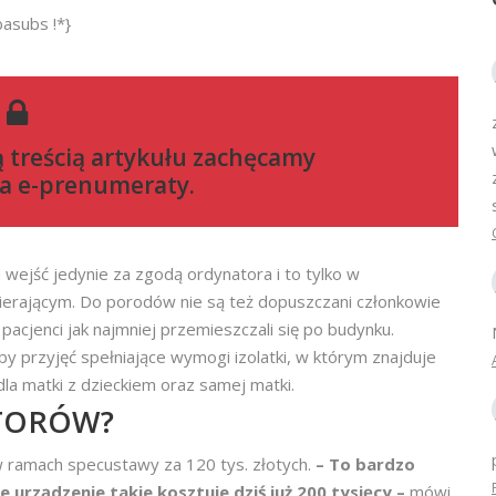
basubs !*}
ą treścią artykułu zachęcamy
a e-prenumeraty
.
ejść jedynie za zgodą ordynatora i to tylko w
ierającym. Do porodów nie są też dopuszczani członkowie
cjenci jak najmniej przemieszczali się po budynku.
 przyjęć spełniające wymogi izolatki, w którym znajduje
dla matki z dzieckiem oraz samej matki.
ATORÓW?
 w ramach specustawy za 120 tys. złotych.
– To bardzo
 urządzenie takie kosztuje dziś już 200 tysięcy –
mówi