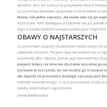
dyrektor. Jest też szansa na pozyskanie dwóch kolej
szczycieńska placówka dysponuje trzema takimi urząd
Mamy też jeden zepsuty, ale może uda się go nap
Kostrzewa. Inne działające urządzenie ma już jednak
tego w każdej karetce na wyposażeniu jest respirator
OBAWY O NAJSTARSZYCH
Szczycieńskie zespoły ratownictwa medycznego nie 
zakażenie wirusem. Pacjenci tacy nie powinni też w ogól
wojewody jako zakaźny. Jednak jego kierownictwo liczy
pacjent leżący na internie dostanie wysokiej gorąc
zostanie w Szczytnie, bo nie można go transpor
ale dopóki te procedury działają, sytuacja jest b
oddziału wewnętrznego, a są to przeważnie osoby w p
byłoby śmiertelnym zagrożeniem.
(ew){/akeebasubs}