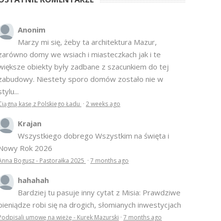
Anonim
Marzy mi się, żeby ta architektura Mazur,
zarówno domy we wsiach i miasteczkach jak i te
większe obiekty były zadbane z szacunkiem do tej
zabudowy. Niestety sporo domów zostało nie w
stylu...
Ciągną kasę z Polskiego Ładu
·
2 weeks ago
Krajan
Wszystkiego dobrego Wszystkim na święta i
Nowy Rok 2026
Anna Bogusz - Pastorałka 2025
·
7 months ago
hahahah
Bardziej tu pasuje inny cytat z Misia: Prawdziwe
pieniądze robi się na drogich, słomianych inwestycjach
Podpisali umowę na wieżę - Kurek Mazurski
·
7 months ago