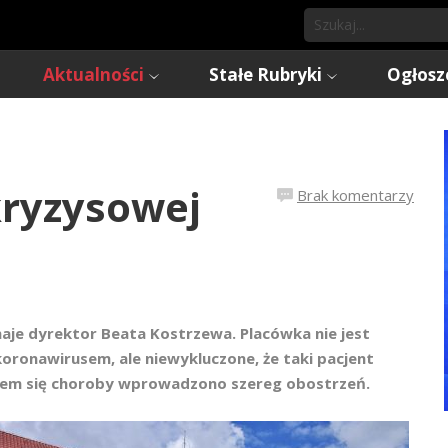
Aktualności
Stałe Rubryki
Ogłosz
 kryzysowej
Brak komentarzy
znaje dyrektor Beata Kostrzewa. Placówka nie jest
ronawirusem, ale niewykluczone, że taki pacjent
niem się choroby wprowadzono szereg obostrzeń.