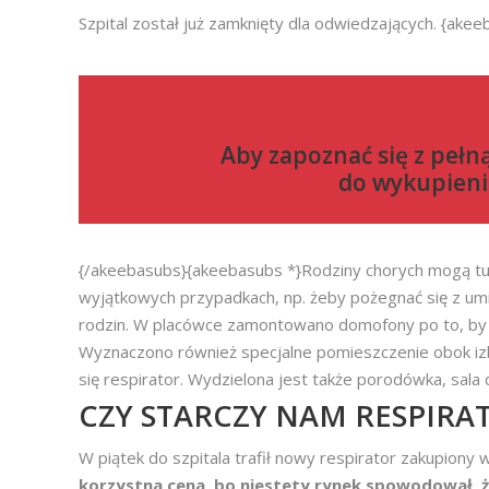
Szpital został już zamknięty dla odwiedzających. {akee
Aby zapoznać się z pełn
do
wykupieni
{/akeebasubs}{akeebasubs *}Rodziny chorych mogą tu w
wyjątkowych przypadkach, np. żeby pożegnać się z um
rodzin. W placówce zamontowano domofony po to, by pa
Wyznaczono również specjalne pomieszczenie obok izby
się respirator. Wydzielona jest także porodówka, sala 
CZY STARCZY NAM RESPIR
W piątek do szpitala trafił nowy respirator zakupiony
korzystna cena, bo niestety rynek spowodował, że