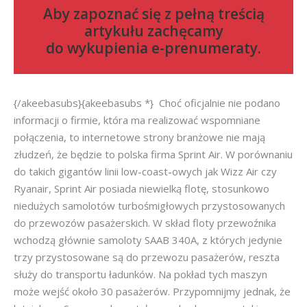
Aby zapoznać się z pełną treścią
artykułu zachęcamy
do
wykupienia e-prenumeraty
.
{/akeebasubs}{akeebasubs *} Choć oficjalnie nie podano
informacji o firmie, która ma realizować wspomniane
połączenia, to internetowe strony branżowe nie mają
złudzeń, że będzie to polska firma Sprint Air. W porównaniu
do takich gigantów linii low-coast-owych jak Wizz Air czy
Ryanair, Sprint Air posiada niewielką flotę, stosunkowo
niedużych samolotów turbośmigłowych przystosowanych
do przewozów pasażerskich. W skład floty przewoźnika
wchodzą głównie samoloty SAAB 340A, z których jedynie
trzy przystosowane są do przewozu pasażerów, reszta
służy do transportu ładunków. Na pokład tych maszyn
może wejść około 30 pasażerów. Przypomnijmy jednak, że