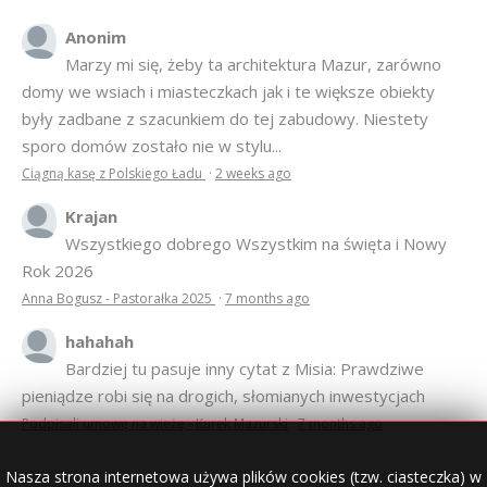
Anonim
Marzy mi się, żeby ta architektura Mazur, zarówno
domy we wsiach i miasteczkach jak i te większe obiekty
były zadbane z szacunkiem do tej zabudowy. Niestety
sporo domów zostało nie w stylu...
Ciągną kasę z Polskiego Ładu
·
2 weeks ago
Krajan
Wszystkiego dobrego Wszystkim na święta i Nowy
Rok 2026
Anna Bogusz - Pastorałka 2025
·
7 months ago
hahahah
Bardziej tu pasuje inny cytat z Misia: Prawdziwe
pieniądze robi się na drogich, słomianych inwestycjach
Podpisali umowę na wieżę - Kurek Mazurski
·
7 months ago
Nasza strona internetowa używa plików cookies (tzw. ciasteczka) w