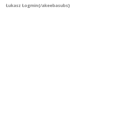
Łukasz Łogmin
{/akeebasubs}