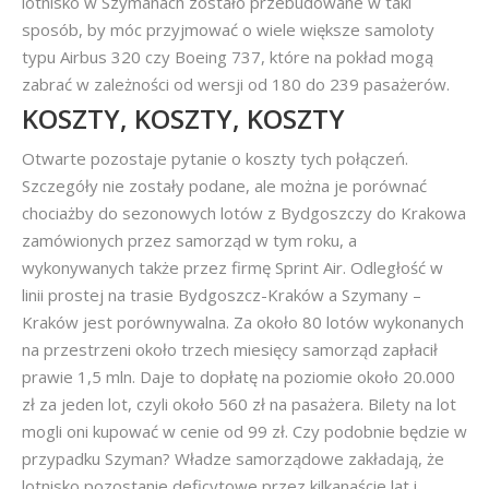
lotnisko w Szymanach zostało przebudowane w taki
sposób, by móc przyjmować o wiele większe samoloty
typu Airbus 320 czy Boeing 737, które na pokład mogą
zabrać w zależności od wersji od 180 do 239 pasażerów.
KOSZTY, KOSZTY, KOSZTY
Otwarte pozostaje pytanie o koszty tych połączeń.
Szczegóły nie zostały podane, ale można je porównać
chociażby do sezonowych lotów z Bydgoszczy do Krakowa
zamówionych przez samorząd w tym roku, a
wykonywanych także przez firmę Sprint Air. Odległość w
linii prostej na trasie Bydgoszcz-Kraków a Szymany –
Kraków jest porównywalna. Za około 80 lotów wykonanych
na przestrzeni około trzech miesięcy samorząd zapłacił
prawie 1,5 mln. Daje to dopłatę na poziomie około 20.000
zł za jeden lot, czyli około 560 zł na pasażera. Bilety na lot
mogli oni kupować w cenie od 99 zł. Czy podobnie będzie w
przypadku Szyman? Władze samorządowe zakładają, że
lotnisko pozostanie deficytowe przez kilkanaście lat i