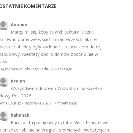
OSTATNIE KOMENTARZE
Anonim
Marzy mi się, żeby ta architektura Mazur,
zarówno domy we wsiach i miasteczkach jak i te
większe obiekty były zadbane z szacunkiem do tej
zabudowy. Niestety sporo domów zostało nie w
stylu...
Ciągną kasę z Polskiego Ładu
·
2 weeks ago
Krajan
Wszystkiego dobrego Wszystkim na święta i
Nowy Rok 2026
Anna Bogusz - Pastorałka 2025
·
7 months ago
hahahah
Bardziej tu pasuje inny cytat z Misia: Prawdziwe
pieniądze robi się na drogich, słomianych inwestycjach