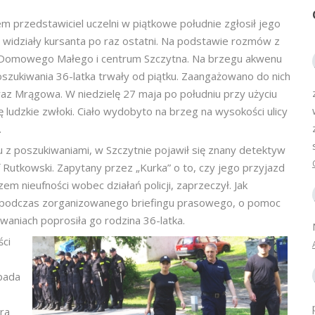
 przedstawiciel uczelni w piątkowe południe zgłosił jego
óre widziały kursanta po raz ostatni. Na podstawie rozmów z
iora Domowego Małego i centrum Szczytna. Na brzegu akwenu
oszukiwania 36-latka trwały od piątku. Zaangażowano do nich
az Mrągowa. W niedzielę 27 maja po południu przy użyciu
 ludzkie zwłoki. Ciało wydobyto na brzeg na wysokości ulicy
.
 z poszukiwaniami, w Szczytnie pojawił się znany detektyw
 Rutkowski. Zapytany przez „Kurka” o to, czy jego przyjazd
em nieufności wobec działań policji, zaprzeczył. Jak
 podczas zorganizowanego briefingu prasowego, o pomoc
waniach poprosiła go rodzina 36-latka.
ści
bada
ra