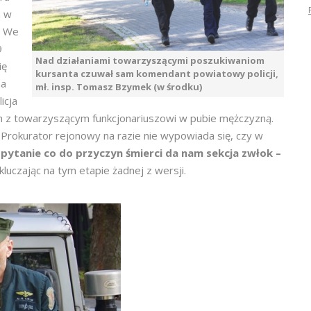
 w
. We
9
Nad działaniami towarzyszącymi poszukiwaniom
ię
kursanta czuwał sam komendant powiatowy policji,
na
mł. insp. Tomasz Bzymek (w środku)
icja
h z towarzyszącym funkcjonariuszowi w pubie mężczyzną.
 Prokurator rejonowy na razie nie wypowiada się, czy w
pytanie co do przyczyn śmierci da nam sekcja zwłok –
uczając na tym etapie żadnej z wersji.