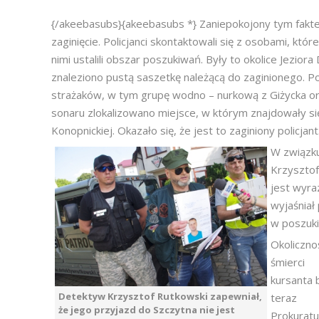
{/akeebasubs}{akeebasubs *} Zaniepokojony tym faktem
zaginięcie. Policjanci skontaktowali się z osobami, kt
nimi ustalili obszar poszukiwań. Były to okolice Jez
znaleziono pustą saszetkę należącą do zaginionego. P
strażaków, w tym grupę wodno – nurkową z Giżycka or
sonaru zlokalizowano miejsce, w którym znajdowały się
Konopnickiej. Okazało się, że jest to zaginiony policjant
W związku
Krzysztof
jest wyraz
wyjaśniał
w poszuki
Okoliczno
śmierci
kursanta 
Detektyw Krzysztof Rutkowski zapewniał,
teraz
że jego przyjazd do Szczytna nie jest
Prokuratu