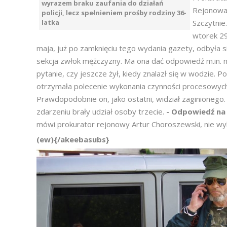
wyrazem braku zaufania do działań
Rejonowa
policji, lecz spełnieniem prośby rodziny 36-
latka
Szczytnie
wtorek 2
maja, już po zamknięciu tego wydania gazety, odbyła s
sekcja zwłok mężczyzny. Ma ona dać odpowiedź m.in. 
pytanie, czy jeszcze żył, kiedy znalazł się w wodzie. Pol
otrzymała polecenie wykonania czynności procesowyc
Prawdopodobnie on, jako ostatni, widział zaginionego.
zdarzeniu brały udział osoby trzecie.
- Odpowiedź na 
mówi prokurator rejonowy Artur Choroszewski, nie wykl
(ew){/akeebasubs}