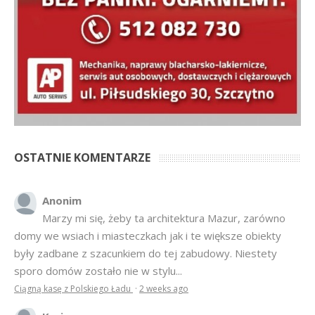
OSTATNIE KOMENTARZE
Anonim
Marzy mi się, żeby ta architektura Mazur, zarówno
domy we wsiach i miasteczkach jak i te większe obiekty
były zadbane z szacunkiem do tej zabudowy. Niestety
sporo domów zostało nie w stylu...
Ciągną kasę z Polskiego Ładu
·
2 weeks ago
Krajan
Wszystkiego dobrego Wszystkim na święta i Nowy
Rok 2026
Anna Bogusz - Pastorałka 2025
·
7 months ago
hahahah
Bardziej tu pasuje inny cytat z Misia: Prawdziwe
pieniądze robi się na drogich, słomianych inwestycjach
Podpisali umowę na wieżę - Kurek Mazurski
·
7 months ago