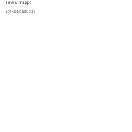
(ew), (map)
{/akeebasubs}