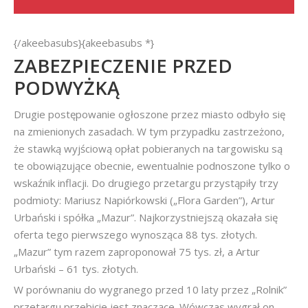
{/akeebasubs}{akeebasubs *}
ZABEZPIECZENIE PRZED
PODWYŻKĄ
Drugie postępowanie ogłoszone przez miasto odbyło się
na zmienionych zasadach. W tym przypadku zastrzeżono,
że stawką wyjściową opłat pobieranych na targowisku są
te obowiązujące obecnie, ewentualnie podnoszone tylko o
wskaźnik inflacji. Do drugiego przetargu przystąpiły trzy
podmioty: Mariusz Napiórkowski („Flora Garden”), Artur
Urbański i spółka „Mazur”. Najkorzystniejszą okazała się
oferta tego pierwszego wynosząca 88 tys. złotych.
„Mazur” tym razem zaproponował 75 tys. zł, a Artur
Urbański – 61 tys. złotych.
W porównaniu do wygranego przed 10 laty przez „Rolnik”
przetargu przebicie jest znaczące. Wówczas wygrał on,