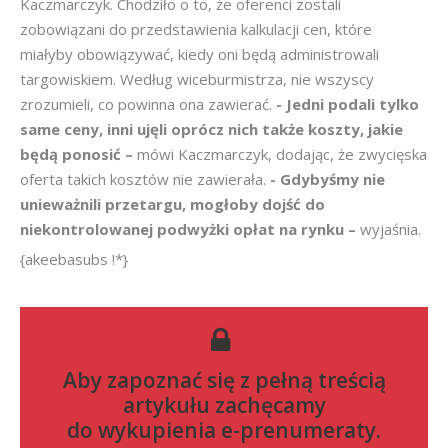
Kaczmarczyk. Chodziło o to, że oferenci zostali
zobowiązani do przedstawienia kalkulacji cen, które
miałyby obowiązywać, kiedy oni będą administrowali
targowiskiem. Według wiceburmistrza, nie wszyscy
zrozumieli, co powinna ona zawierać.
- Jedni podali tylko
same ceny, inni ujęli oprócz nich także koszty, jakie
będą ponosić –
mówi Kaczmarczyk, dodając, że zwycięska
oferta takich kosztów nie zawierała.
- Gdybyśmy nie
unieważnili przetargu, mogłoby dojść do
niekontrolowanej podwyżki opłat na rynku –
wyjaśnia.
{akeebasubs !*}
Aby zapoznać się z pełną treścią
artykułu zachęcamy
do
wykupienia e-prenumeraty
.