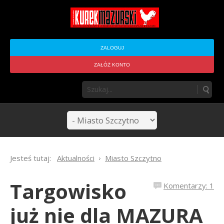
ZALOGUJ
ZAŁÓŻ KONTO
Jesteś tutaj:
Aktualności
Miasto Szczytno
Targowisko
Komentarzy: 1
już nie dla MAZURA