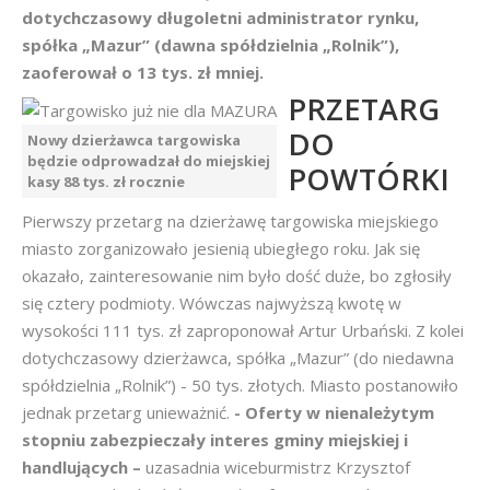
dotychczasowy długoletni administrator rynku,
spółka „Mazur” (dawna spółdzielnia „Rolnik”),
zaoferował o 13 tys. zł mniej.
PRZETARG
DO
Nowy dzierżawca targowiska
będzie odprowadzał do miejskiej
POWTÓRKI
kasy 88 tys. zł rocznie
Pierwszy przetarg na dzierżawę targowiska miejskiego
miasto zorganizowało jesienią ubiegłego roku. Jak się
okazało, zainteresowanie nim było dość duże, bo zgłosiły
się cztery podmioty. Wówczas najwyższą kwotę w
wysokości 111 tys. zł zaproponował Artur Urbański. Z kolei
dotychczasowy dzierżawca, spółka „Mazur” (do niedawna
spółdzielnia „Rolnik”) - 50 tys. złotych. Miasto postanowiło
jednak przetarg unieważnić.
- Oferty w nienależytym
stopniu zabezpieczały interes gminy miejskiej i
handlujących –
uzasadnia wiceburmistrz Krzysztof