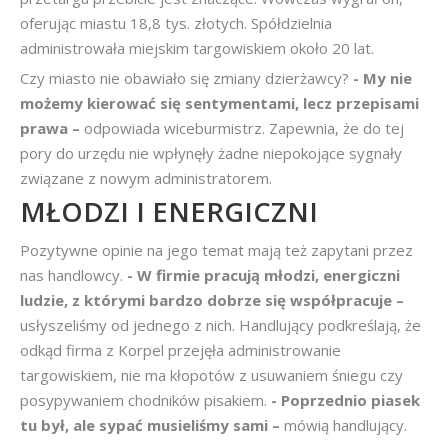
oferując miastu 18,8 tys. złotych. Spółdzielnia
administrowała miejskim targowiskiem około 20 lat.
Czy miasto nie obawiało się zmiany dzierżawcy?
- My nie
możemy kierować się sentymentami, lecz przepisami
prawa –
odpowiada wiceburmistrz. Zapewnia, że do tej
pory do urzędu nie wpłynęły żadne niepokojące sygnały
związane z nowym administratorem.
MŁODZI I ENERGICZNI
Pozytywne opinie na jego temat mają też zapytani przez
nas handlowcy.
- W firmie pracują młodzi, energiczni
ludzie, z którymi bardzo dobrze się współpracuje –
usłyszeliśmy od jednego z nich. Handlujący podkreślają, że
odkąd firma z Korpel przejęła administrowanie
targowiskiem, nie ma kłopotów z usuwaniem śniegu czy
posypywaniem chodników pisakiem.
- Poprzednio piasek
tu był, ale sypać musieliśmy sami –
mówią handlujący.