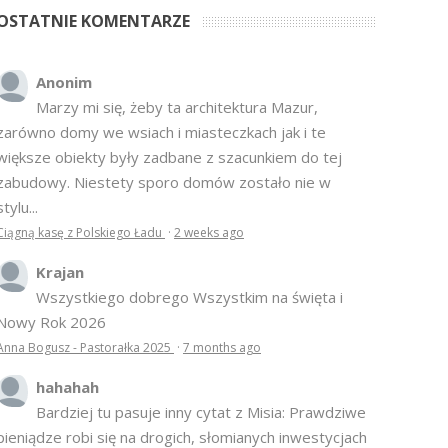
OSTATNIE KOMENTARZE
Anonim
Marzy mi się, żeby ta architektura Mazur,
zarówno domy we wsiach i miasteczkach jak i te
większe obiekty były zadbane z szacunkiem do tej
zabudowy. Niestety sporo domów zostało nie w
stylu...
Ciągną kasę z Polskiego Ładu
·
2 weeks ago
Krajan
Wszystkiego dobrego Wszystkim na święta i
Nowy Rok 2026
Anna Bogusz - Pastorałka 2025
·
7 months ago
hahahah
Bardziej tu pasuje inny cytat z Misia: Prawdziwe
pieniądze robi się na drogich, słomianych inwestycjach