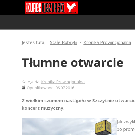
Jesteś tutaj:
Stałe Rubryki
Kronika Prowincjonalna
Tłumne otwarcie
Kategoria:
Kronika Prowincjonalna
Opublikowano: 06.07.2016
Z wielkim szumem nastąpiło w Szczytnie otwarcie
koncert muzyczny.
Jak zwyk
po promo