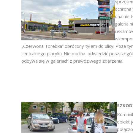
sprzętem
ochrona 
ona nie 
galeria 
reklamow
wkompono
„Czerwona Torebka” obrócony tyłem do ulicy. Poza tym
centralnego placyku. Nie można odwiedzić poszczegól
odbywa się w galeriach z prawdziwego zdarzenia.
SZKOD
Komunik
obiekt j
połączo