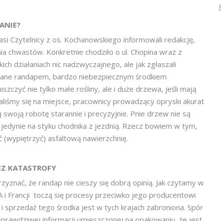
ANIE?
si Czytelnicy z os. Kochanowskiego informowali redakcję,
ia chwastów. Konkretnie chodziło o ul. Chopina wraz z
kich działaniach nic nadzwyczajnego, ale jak zgłaszali
ywane randapem, bardzo niebezpiecznym środkiem
szczyć nie tylko małe rośliny, ale i duże drzewa, jeśli mają
daliśmy się na miejsce, pracownicy prowadzący opryski akurat
ą swoją robotę starannie i precyzyjnie. Pnie drzew nie są
jedynie na styku chodnika z jezdnią. Rzecz bowiem w tym,
ć (wypiętrzyć) asfaltową nawierzchnię.
EZ KATASTROFY
zyznać, że randap nie cieszy się dobrą opinią. Jak czytamy w
A i Francji toczą się procesy przeciwko jego producentowi
i sprzedaż tego środka jest w tych krajach zabroniona. Spór
ieprawdziwej informacji umieszczonej na opakowaniu, że jest