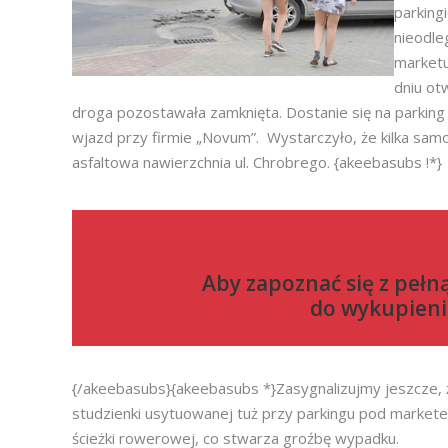
parking
nieodle
marketu
dniu ot
droga pozostawała zamknięta. Dostanie się na parking p
wjazd przy firmie „Novum”. Wystarczyło, że kilka sam
asfaltowa nawierzchnia ul. Chrobrego. {akeebasubs !*}
Aby zapoznać się z pełn
do
wykupieni
{/akeebasubs}{akeebasubs *}Zasygnalizujmy jeszcze, ż
studzienki usytuowanej tuż przy parkingu pod marke
ścieżki rowerowej, co stwarza groźbę wypadku.