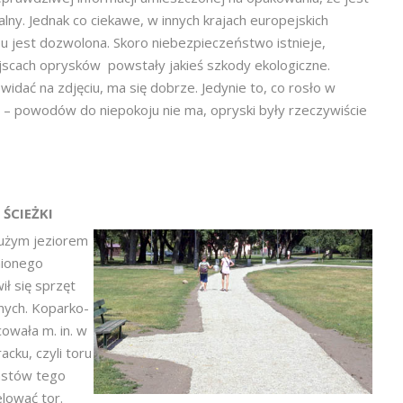
ny. Jednak co ciekawe, w innych krajach europejskich
u jest dozwolona. Skoro niebezpieczeństwo istnieje,
jscach oprysków powstały jakieś szkody ekologiczne.
 widać na zdjęciu, ma się dobrze. Jedynie to, co rosło w
c – powodów do niepokoju nie ma, opryski były rzeczywiście
 ŚCIEŻKI
użym jeziorem
nionego
ił się sprzęt
nych. Koparko-
owała m. in. w
acku, czyli toru
astów tego
elować tor.