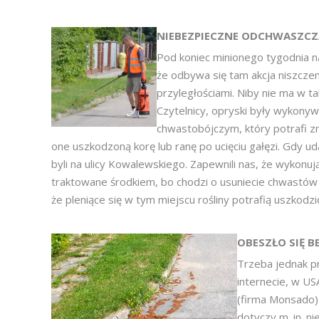
NIEBEZPIECZNE ODCHWASZCZ
Pod koniec minionego tygodnia na
że odbywa się tam akcja niszczen
przyległościami. Niby nie ma w ta
Czytelnicy, opryski były wykon
chwastobójczym, który potrafi zni
one uszkodzoną korę lub ranę po ucięciu gałęzi. Gdy u
byli na ulicy Kowalewskiego. Zapewnili nas, że wykonuj
traktowane środkiem, bo chodzi o usuniecie chwastów 
że pleniące się w tym miejscu rośliny potrafią uszkodzi
OBESZŁO SIĘ B
Trzeba jednak pr
internecie, w US
(firma Monsado) 
dotyczy m. in. n