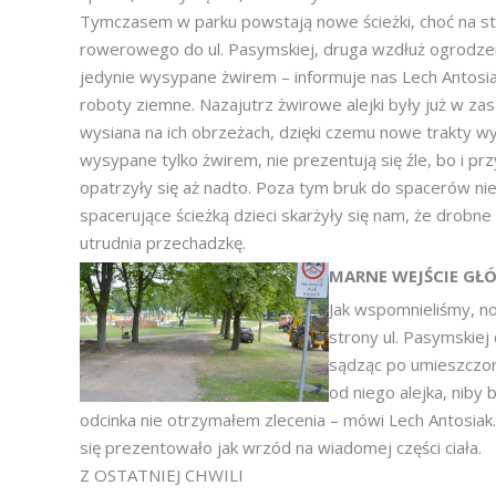
Tymczasem w parku powstają nowe ścieżki, choć na sta
rowerowego do ul. Pasymskiej, druga wzdłuż ogrodzenia
jedynie wysypane żwirem – informuje nas Lech Antosia
roboty ziemne. Nazajutrz żwirowe alejki były już w z
wysiana na ich obrzeżach, dzięki czemu nowe trakty wy
wysypane tylko żwirem, nie prezentują się źle, bo i p
opatrzyły się aż nadto. Poza tym bruk do spacerów nie
spacerujące ścieżką dzieci skarżyły się nam, że drobne 
utrudnia przechadzkę.
MARNE WEJŚCIE GŁ
Jak wspomnieliśmy, now
strony ul. Pasymskie
sądząc po umieszczo
od niego alejka, niby
odcinka nie otrzymałem zlecenia – mówi Lech Antosiak
się prezentowało jak wrzód na wiadomej części ciała.
Z OSTATNIEJ CHWILI