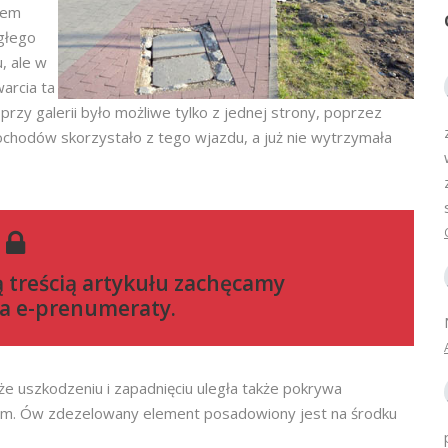
iem
głego
, ale w
warcia ta
rzy galerii było możliwe tylko z jednej strony, poprzez
ochodów skorzystało z tego wjazdu, a już nie wytrzymała
ą treścią artykułu zachęcamy
a e-prenumeraty
.
e uszkodzeniu i zapadnięciu uległa także pokrywa
tem. Ów zdezelowany element posadowiony jest na środku