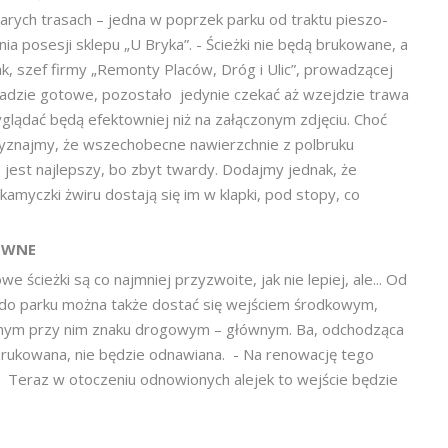
rych trasach – jedna w poprzek parku od traktu pieszo-
 posesji sklepu „U Bryka”. - Ścieżki nie będą brukowane, a
k, szef firmy „Remonty Placów, Dróg i Ulic”, prowadzącej
asadzie gotowe, pozostało jedynie czekać aż wzejdzie trawa
glądać będą efektowniej niż na załączonym zdjęciu. Choć
rzyznajmy, że wszechobecne nawierzchnie z polbruku
 jest najlepszy, bo zbyt twardy. Dodajmy jednak, że
kamyczki żwiru dostają się im w klapki, pod stopy, co
ÓWNE
e ścieżki są co najmniej przyzwoite, jak nie lepiej, ale... Od
j do parku można także dostać się wejściem środkowym,
nym przy nim znaku drogowym – głównym. Ba, odchodząca
 brukowana, nie będzie odnawiana. - Na renowację tego
. Teraz w otoczeniu odnowionych alejek to wejście będzie