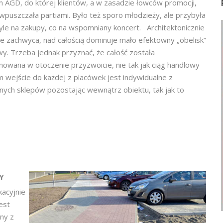
 AGD, do której klientów, a w zasadzie łowców promocji,
wpuszczała partiami. Było też sporo młodzieży, ale przybyła
tyle na zakupy, co na wspomniany koncert. Architektonicznie
nie zachwyca, nad całością dominuje mało efektowny „obelisk”
y. Trzeba jednak przyznać, że całość została
wana w otoczenie przyzwoicie, nie tak jak ciąg handlowy
 wejście do każdej z placówek jest indywidualne z
nych sklepów pozostając wewnątrz obiektu, tak jak to
Y
acyjnie
est
ny z