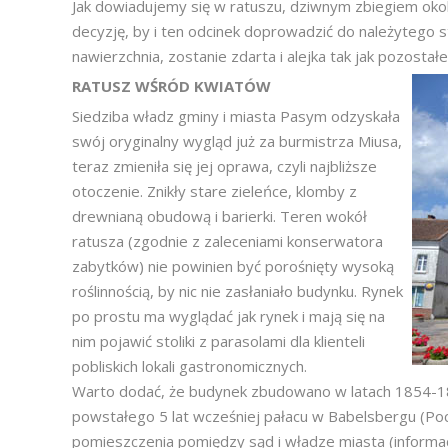
Jak dowiadujemy się w ratuszu, dziwnym zbiegiem okol
decyzję, by i ten odcinek doprowadzić do należytego s
nawierzchnia, zostanie zdarta i alejka tak jak pozosta
RATUSZ WŚRÓD KWIATÓW
Siedziba władz gminy i miasta Pasym odzyskała
swój oryginalny wygląd już za burmistrza Miusa,
teraz zmieniła się jej oprawa, czyli najbliższe
otoczenie. Znikły stare zieleńce, klomby z
drewnianą obudową i barierki. Teren wokół
ratusza (zgodnie z zaleceniami konserwatora
zabytków) nie powinien być porośnięty wysoką
roślinnością, by nic nie zasłaniało budynku. Rynek
po prostu ma wyglądać jak rynek i mają się na
nim pojawić stoliki z parasolami dla klienteli
pobliskich lokali gastronomicznych.
Warto dodać, że budynek zbudowano w latach 1854-185
powstałego 5 lat wcześniej pałacu w Babelsbergu (Poc
pomieszczenia pomiędzy sąd i władze miasta (informac