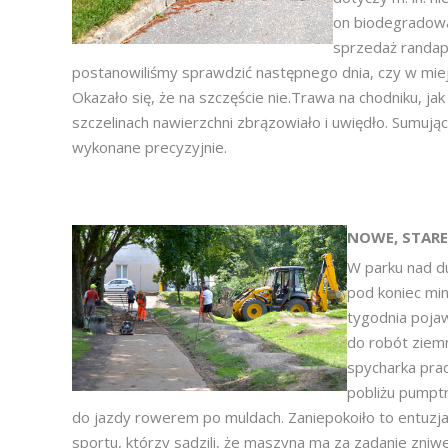
on biodegradowal
sprzedaż randap
postanowiliśmy sprawdzić następnego dnia, czy w mie
Okazało się, że na szczęście nie.Trawa na chodniku, jak
szczelinach nawierzchni zbrązowiało i uwiędło. Sumują
wykonane precyzyjnie.
NOWE, STARE
W parku nad d
pod koniec mi
tygodnia pojaw
do robót ziem
spycharka prac
pobliżu pumptr
do jazdy rowerem po muldach. Zaniepokoiło to entuzj
sportu, którzy sądzili, że maszyna ma za zadanie zniw