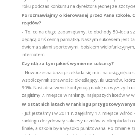
roku podczas konkursu na dyrektora jednej ze szczycie
Porozmawiajmy o kierowanej przez Pana szkole. C
rządów?
- To, co na długo zapamiętamy, to obchody 50-lecia sz
będącą dziś cenną pamiątką. Naszym sukcesem jest t
dwiema salami sportowymi, boiskiem wielofunkcyjny
internatem.
Czy idą za tym jakieś wymierne sukcesy?
- Nowoczesna baza przekłada się m.in. na osiągnięcia
współczynnik sprawności określający, ilu uczniów, któ
90%. Nasi absolwenci kontynuują naukę na wyższych uczel
zajęliśmy 7. miejsce w rankingu najlepszych liceów w 
W ostatnich latach w rankingu przygotowywanym 
- Już jesteśmy i w 2011 r. zajęliśmy 17. miejsce wśr
rankingu decydowały sukcesy uczniów w olimpiadach ce
finale, a szkoła była wysoko punktowana. Po zmianie z