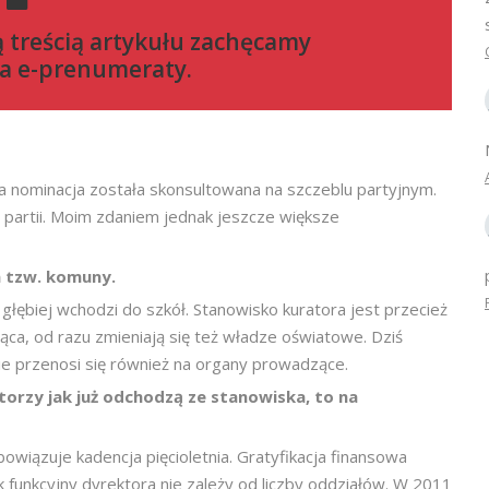
ą treścią artykułu zachęcamy
a e-prenumeraty
.
oja nominacja została skonsultowana na szczeblu partyjnym.
 partii. Moim zdaniem jednak jeszcze większe
a tzw. komuny.
głębiej wchodzi do szkół. Stanowisko kuratora jest przecież
ąca, od razu zmieniają się też władze oświatowe. Dziś
ie przenosi się również na organy prowadzące.
orzy jak już odchodzą ze stanowiska, to na
bowiązuje kadencja pięcioletnia. Gratyfikacja finansowa
 funkcyjny dyrektora nie zależy od liczby oddziałów. W 2011