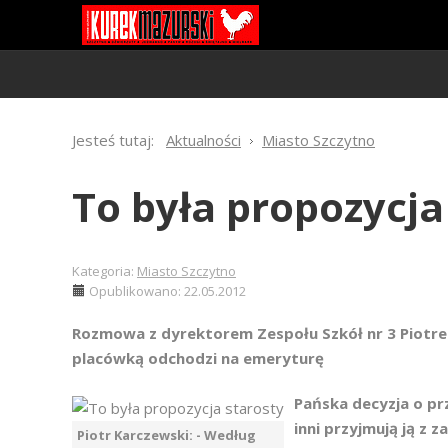
Jesteś tutaj:
Aktualności
Miasto Szczytno
To była propozycja
Kategoria:
Miasto Szczytno
Opublikowano: 22.05.2012
Rozmowa z dyrektorem Zespołu Szkół nr 3 Piotre
placówką odchodzi na emeryturę
Pańska decyzja o pr
inni przyjmują ją z 
Piotr Karczewski: - Według