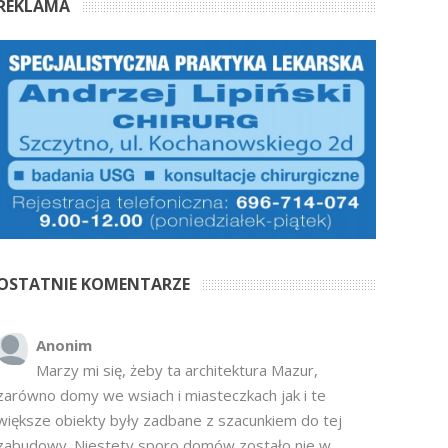
REKLAMA
OSTATNIE KOMENTARZE
Anonim
Marzy mi się, żeby ta architektura Mazur,
zarówno domy we wsiach i miasteczkach jak i te
większe obiekty były zadbane z szacunkiem do tej
zabudowy. Niestety sporo domów zostało nie w