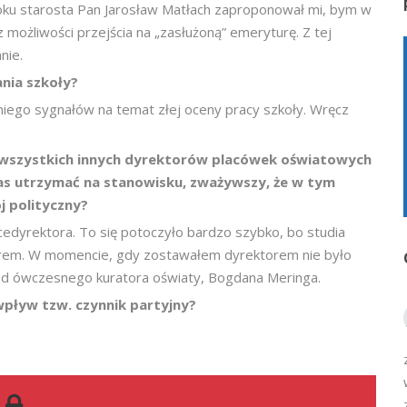
oku starosta Pan Jarosław Matłach zaproponował mi, bym w
 możliwości przejścia na „zasłużoną” emeryturę. Z tej
nie.
nia szkoły?
 niego sygnałów na temat złej oceny pracy szkoły. Wręcz
ód wszystkich innych dyrektorów placówek oświatowych
czas utrzymać na stanowisku, zważywszy, że w tym
j polityczny?
edyrektora. To się potoczyło bardzo szybko, bo studia
orem. W momencie, gdy zostawałem dyrektorem nie było
d ówczesnego kuratora oświaty, Bogdana Meringa.
wpływ tzw. czynnik partyjny?