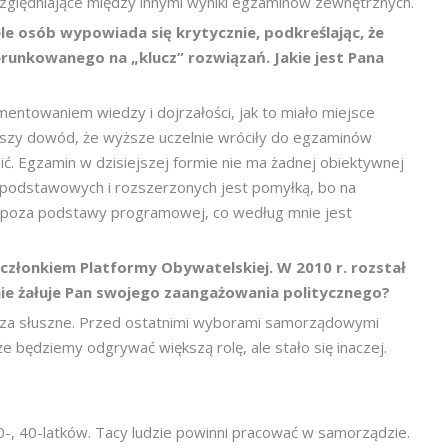
względniające między innymi wyniki egzaminów zewnętrznych.
e osób wypowiada się krytycznie, podkreślając, że
runkowanego na „klucz” rozwiązań. Jakie jest Pana
entowaniem wiedzy i dojrzałości, jak to miało miejsce
pszy dowód, że wyższe uczelnie wróciły do egzaminów
ć. Egzamin w dzisiejszej formie nie ma żadnej obiektywnej
 podstawowych i rozszerzonych jest pomyłką, bo na
 spoza podstawy programowej, co według mnie jest
 członkiem Platformy Obywatelskiej. W 2010 r. rozstał
 nie żałuje Pan swojego zaangażowania politycznego?
 za słuszne. Przed ostatnimi wyborami samorządowymi
że będziemy odgrywać większą rolę, ale stało się inaczej.
0-, 40-latków. Tacy ludzie powinni pracować w samorządzie.