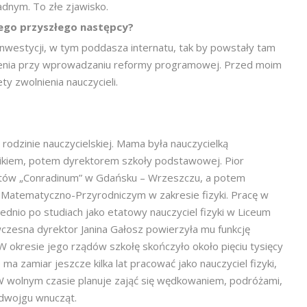
dnym. To złe zjawisko.
jego przyszłego następcy?
westycji, w tym poddasza internatu, tak by powstały tam
zenia przy wprowadzaniu reformy programowej. Przed moim
y zwolnienia nauczycieli.
 rodzinie nauczycielskiej. Mama była nauczycielką
nikiem, potem dyrektorem szkoły podstawowej. Pior
ętów „Conradinum” w Gdańsku – Wrzeszczu, a potem
 Matematyczno-Przyrodniczym w zakresie fizyki. Pracę w
dnio po studiach jako etatowy nauczyciel fizyki w Liceum
czesna dyrektor Janina Gałosz powierzyła mu funkcję
W okresie jego rządów szkołę skończyło około pięciu tysięcy
a zamiar jeszcze kilka lat pracować jako nauczyciel fizyki,
W wolnym czasie planuje zająć się wędkowaniem, podróżami,
m dwojgu wnucząt.