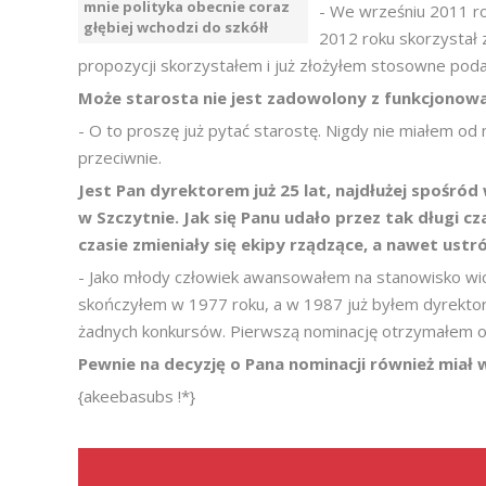
mnie polityka obecnie coraz
- We wrześniu 2011 r
głębiej wchodzi do szkółł
2012 roku skorzystał z
propozycji skorzystałem i już złożyłem stosowne poda
Może starosta nie jest zadowolony z funkcjonowa
- O to proszę już pytać starostę. Nigdy nie miałem od
przeciwnie.
Jest Pan dyrektorem już 25 lat, najdłużej spośr
w Szczytnie. Jak się Panu udało przez tak długi 
czasie zmieniały się ekipy rządzące, a nawet ustró
- Jako młody człowiek awansowałem na stanowisko wic
skończyłem w 1977 roku, a w 1987 już byłem dyrekt
żadnych konkursów. Pierwszą nominację otrzymałem o
Pewnie na decyzję o Pana nominacji również miał 
{akeebasubs !*}