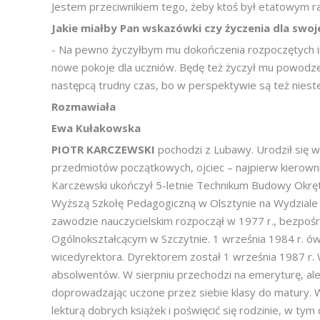
Jestem przeciwnikiem tego, żeby ktoś był etatowym ra
Jakie miałby Pan wskazówki czy życzenia dla swo
- Na pewno życzyłbym mu dokończenia rozpoczętych in
nowe pokoje dla uczniów. Będę też życzył mu powod
następcą trudny czas, bo w perspektywie są też niestet
Rozmawiała
Ewa Kułakowska
PIOTR KARCZEWSKI
pochodzi z Lubawy. Urodził się w
przedmiotów początkowych, ojciec – najpierw kierow
Karczewski ukończył 5-letnie Technikum Budowy Okr
Wyższą Szkołę Pedagogiczną w Olsztynie na Wydziale
zawodzie nauczycielskim rozpoczął w 1977 r., bezpośre
Ogólnokształcącym w Szczytnie. 1 września 1984 r. ów
wicedyrektora. Dyrektorem został 1 września 1987 r. 
absolwentów. W sierpniu przechodzi na emeryturę, ale m
doprowadzając uczone przez siebie klasy do matury. 
lekturą dobrych książek i poświęcić się rodzinie, w ty