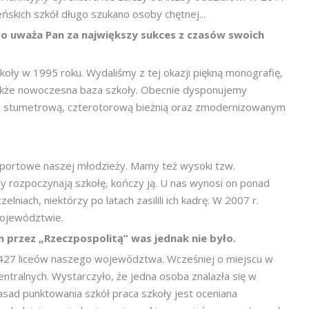
ńskich szkół długo szukano osoby chętnej...
o uważa Pan za największy sukces z czasów swoich
koły w 1995 roku. Wydaliśmy z tej okazji piękną monografię,
akże nowoczesna baza szkoły. Obecnie dysponujemy
m, stumetrową, czterotorową bieżnią oraz zmodernizowanym
 sportowe naszej młodzieży. Mamy też wysoki tzw.
rzy rozpoczynają szkołę, kończy ją. U nas wynosi on ponad
niach, niektórzy po latach zasilili ich kadrę. W 2007 r.
województwie.
przez „Rzeczpospolitą” was jednak nie było.
ód 427 liceów naszego województwa. Wcześniej o miejscu w
ntralnych. Wystarczyło, że jedna osoba znalazła się w
asad punktowania szkół praca szkoły jest oceniana