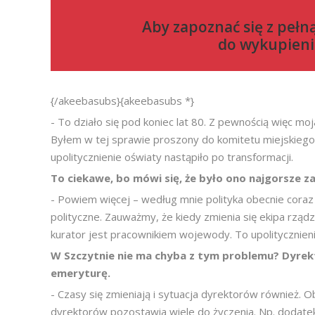
Aby zapoznać się z pełn
do
wykupieni
{/akeebasubs}{akeebasubs *}
- To działo się pod koniec lat 80. Z pewnością więc m
Byłem w tej sprawie proszony do komitetu miejskiego
upolitycznienie oświaty nastąpiło po transformacji.
To ciekawe, bo mówi się, że było ono najgorsze z
- Powiem więcej – według mnie polityka obecnie coraz 
polityczne. Zauważmy, że kiedy zmienia się ekipa rządz
kurator jest pracownikiem wojewody. To upolitycznien
W Szczytnie nie ma chyba z tym problemu? Dyrekt
emeryturę.
- Czasy się zmieniają i sytuacja dyrektorów również. O
dyrektorów pozostawia wiele do życzenia. Np. dodatek