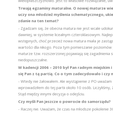
wielopłaszczyznowo. Jest to właściwe rozwiązanie, u
Trwają egzaminy maturalne. O nowej maturze wiel
uczy ona młodzież myślenia schematycznego, ukie
zdanie na ten temat?
- Zgadzam się, że obecna matura nie jest wcale udokum
dawniej, w systemie licealnym czteroklasowym. Najle
wstępnych, choć przecież nowa matura miała je zastąpi
wartości dla nikogo. Poza tym pomieszanie poziomów
maturze tzw. rozszerzonej pojawiają się zagadnienia
niedopuszczalne.
W kadencji 2006 – 2010 był Pan radnym miejskim i
się Pan z tą partią. Co o tym zadecydowało i czy
- Wtedy nie żałowałem. Ale wystąpienie z PO uważam
wprowadziłem do tej partii około 10 osób. Liczyliśmy, 
Stąd między innymi decyzja o odejściu.
Czy myśli Pan jeszcze o powrocie do samorządu?
- Raczej nie. Uważam, że czas na młodsze pokolenie 3